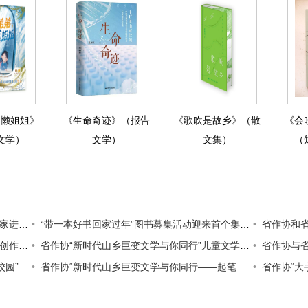
，懒姐姐》
《生命奇迹》（报告
《歌吹是故乡》（散
《会
文学）
文学）
文集）
（
园活动
“带一本好书回家过年”图书募集活动迎来首个集体捐赠
省作协和省交通运输厅联合
动启动
省作协“新时代山乡巨变文学与你同行”儿童文学作家进校园志愿服务活动走进盐城
省作协与省生态环境厅联
定小学
省作协“新时代山乡巨变文学与你同行——起笔江畔，写意龙袍”作家采访创作活动在六合龙袍举行
省作协“大手牵