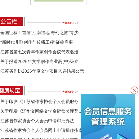
论》2026
《江苏作家》2026年第3
期目录
全国征稿！首届“江南福地 奇幻之旅”青少年童话创作大赛开始了
“新时代儿歌创作与传播工程”征稿启事
江苏省第七次青年作家创作会议代表名册和登记表
关于报送2026年文学创作专业高(中)级专业技术资格评审材料的通知
江苏省作协2026年度文学项目入选结果公示
江苏省作家协会关于2026年度新会员发展工作的通知
江苏省第九届紫金山文学奖评选公告
第三届“高晓声文学之约”推选公告
关于印发《江苏省作家协会个人会员服务管理工作办法》的通知
江苏省诗词协会负责人人选公示
关于印发《泛华文网络文学金键盘奖评奖办法》的通知
江苏省网络作家协会第三届理事会候选人建议人选名单公示
江苏省作家协会个人会员申请审批办法
江苏省作家协会个人会员网上申请操作指南