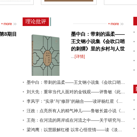
026年第8期目
《扬子江诗刊》2026年第
《扬子江文学评
4期目录
年第3期
理论批评
年第8期目
墨中白：带刺的温柔——
王文钢小说集《会吹口哨
的刺猬》里的乡村与人世
...
[详情]
墨中白：带刺的温柔——王文钢小说集《会吹口哨的刺猬》里的乡村与人世
刘大先：重审当代人面对的金钱观——评鲁敏《此时此刻》
李风宇：“实录”与“修辞”的融合——读评杨红星《日出连岛》
汪政：点亮所有人的精气神儿——鲁敏长篇小说《此时此刻》
王尧：在河流的两岸或在河流之中——关于研究与创作的几个问题
梁鸿鹰：以慧眼解红楼 以常心悟世情——读《淡极始知花更艳》