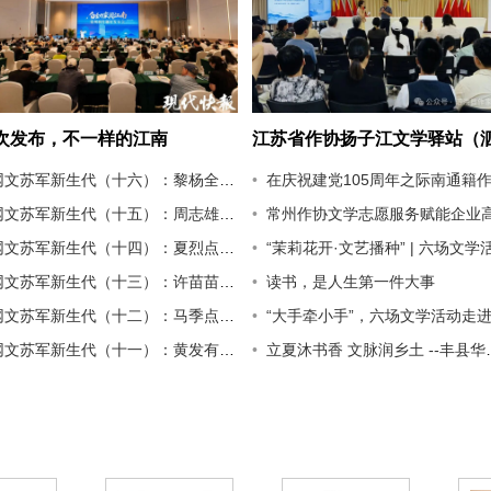
次发布，不一样的江南
江苏省作协扬子江文学驿站（
站）阅读分享会在山河社区举
文苏军新生代（十六）：黎杨全点评我是懒大王呀
在庆祝建党105周年之际南通籍作家高保国慰问家乡老共产党
网文苏军新生代（十五）：周志雄点评核融炉
常州作协文学志愿服务赋能企业高质量发
网文苏军新生代（十四）：夏烈点评慕容悠然
“茉莉花开·文艺播种” | 六场文学活动覆盖全龄段，文化甘霖润泽基
文苏军新生代（十三）：许苗苗点评我煞费苦心
读书，是人生第一件大事
网文苏军新生代（十二）：马季点评对青红
“大手牵小手”，六场文学活动走进栖
文苏军新生代（十一）：黄发有点评晏十三娘
立夏沐书香 文脉润乡土 --丰县华山镇农民阅读分享会温情启幕