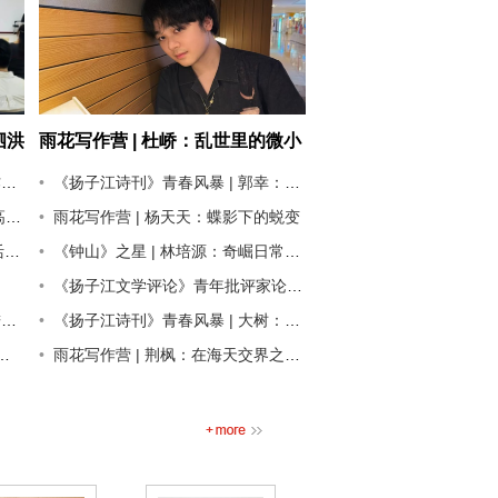
泗洪
雨花写作营 | 杜峤：乱世里的微小
办
救赎
员
《扬子江诗刊》青春风暴 | 郭幸：每一段路都有修一座凉亭的必要
展
雨花写作营 | 杨天天：蝶影下的蜕变
层
《钟山》之星 | 林培源：奇崛日常中的隐秘涛声
《扬子江文学评论》青年批评家论坛 | 李海鹏：当代新诗中的“镜子”母题与语言本体观念转换
霞
《扬子江诗刊》青春风暴 | 大树：月亮那充满象征的习俗趋于圆满
雨花写作营 | 荆枫：在海天交界之处找回自己