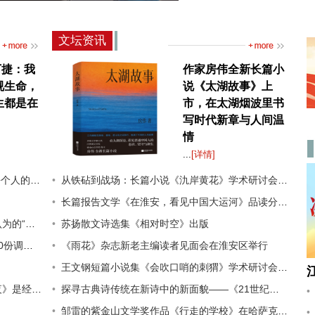
文坛资讯
丁捷：我
作家房伟全新长篇小
视生命，
说《太湖故事》上
生都是在
市，在太湖烟波里书
写时代新章与人间温
情
...
[详情]
是在做功课
从铁砧到战场：长篇小说《氿岸黄花》学术研讨会举办
长篇报告文学《在淮安，看见中国大运河》品读分享会举行
“不知”
苏扬散文诗选集《相对时空》出版
个外卖小哥
《雨花》杂志新老主编读者见面会在淮安区举行
王文钢短篇小说集《会吹口哨的刺猬》学术研讨会在徐州召开
场文字搏斗
探寻古典诗传统在新诗中的新面貌——《21世纪新诗对古典诗传统的再发现》新书分享会举行
邹雷的紫金山文学奖作品《行走的学校》在哈萨克斯坦出版发行