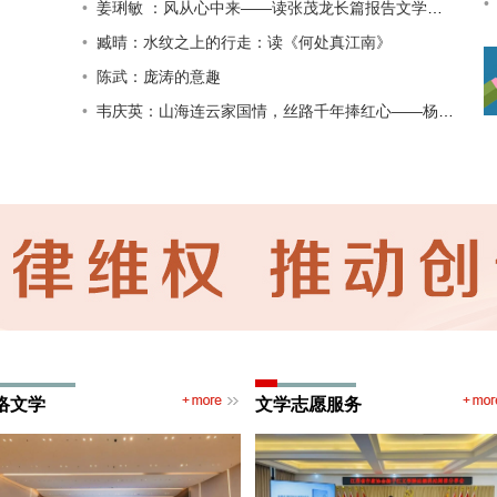
姜琍敏 ：风从心中来——读张茂龙长篇报告文学《风从江上来》
臧晴：水纹之上的行走：读《何处真江南》
陈武：庞涛的意趣
韦庆英：山海连云家国情，丝路千年捧红心——杨红星长篇报告文学《日出连岛——一座海岛渔村的振兴之路》赏读
络文学
文学志愿服务