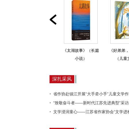
戈铁
《从告别开始》（长
《太湖故事》（长篇
《好弟弟
说）
篇小说）
小说）
（儿童
深扎采风
省作协赴镇江开展“大手牵小手”儿童文学作家进校
“致敬奋斗者——新时代江苏先进典型”采访创作活
文学浸润童心——江苏省作家协会“文学进校园”活动走进如皋安