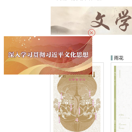
钟山
雨花