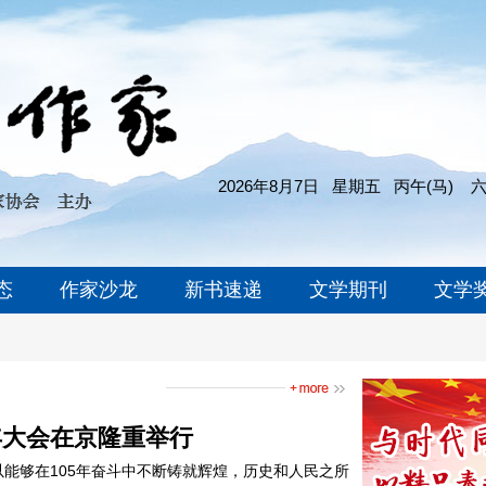
2026年8月7日
星期五
丙午(马)
态
作家沙龙
新书速递
文学期刊
文学
年大会在京隆重举行
能够在105年奋斗中不断铸就辉煌，历史和人民之所