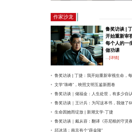
作家沙龙
鲁奖访谈 | 
开始重新审
每个人的一
做功课
...
[详情]
鲁奖访谈 | 丁捷：我开始重新审视生命，每个人的一生都
文学“珠峰”，映照文明互鉴新图卷
鲁奖访谈｜储福金：人生处世，有多少自认为的“知”，其实是
鲁奖访谈｜王计兵：为写这本书，我做了60份调查，采访了140多
生命因她而绽放 | 新潮文学·丁捷
鲁奖访谈｜戴从容：翻译《芬尼根的守灵夜》是经历了一
邱冰清：南京有个“薛金陵”