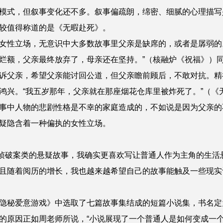
模式，但叙事变化还不多。叙事偏疏朗，绵密、细腻的心理描写
较值得称道的是《无暇赴死》。
女性立场，无意识中大多数故事里父亲是缺席的，或者是孱弱的
烂额，父亲最终放弃了，母亲还在坚持。”（核融炉《祝福》）
诉父亲，希望父亲能讨回公道，但父亲瞻前顾后，不敢对抗。精
鸿兴。“我五岁那年，父亲就在那座烟花仓库里被炸死了。”（《
事中人物的悲剧性格是不幸的家庭造成的，不如说是因为父亲的
疑隐含着一种偏执的女性立场。
破案类的悬疑故事，我确实更喜欢写让普通人作为主角的生活
且随着阅历的增长，我也越来越希望自己的故事能触及一些现实
隐秘爱意游戏》中选取了七篇故事集结成的短篇小说集，书名定
的原因正如周老师所说，“小说展现了一个普通人是如何变成一