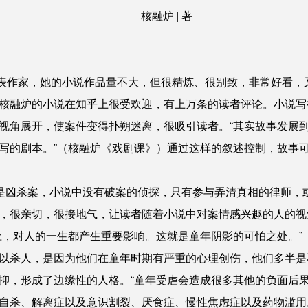
核融炉 | 著
家，她的小说作品量不大，但很精炼、很别致，非常好看，又富有
核融炉的小说在知乎上很受欢迎，有上万条的读者评论。小说写
视角展开，使案件变得扑朔迷离，很吸引读者。“其实故事发展
写的剧本。”（核融炉《戏剧课》）通过这样的叙述控制，故事
都是凶杀案，小说中没有破案的侦探，只有参与弄清真相的律师，
，很亲切，很接地气，让读者随着小说中对案情感兴趣的人的视
应，对人的一生都产生重要影响。这就是童年阴影的可怕之处。”
以杀人，是因为他们在童年时期有严重的心理创伤，他们多半是
抑，形成了边缘性的人格。“童年受虐会造成很多其他的负面后
自杀、解离症以及意识割裂、厌食症、慢性焦虑症以及药物滥用