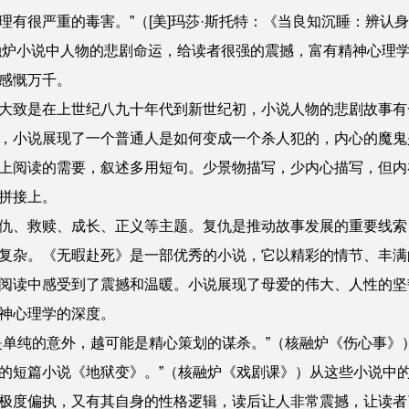
理有很严重的毒害。”（[美]玛莎·斯托特：《当良知沉睡：辨认
核融炉小说中人物的悲剧命运，给读者很强的震撼，富有精神心理
感慨万千。
大致是在上世纪八九十年代到新世纪初，小说人物的悲剧故事有
，小说展现了一个普通人是如何变成一个杀人犯的，内心的魔鬼
上阅读的需要，叙述多用短句。少景物描写，少内心描写，但内
拼接上。
仇、救赎、成长、正义等主题。复仇是推动故事发展的重要线索
复杂。《无暇赴死》是一部优秀的小说，它以精彩的情节、丰满
阅读中感受到了震撼和温暖。小说展现了母爱的伟大、人性的坚
神心理学的深度。
是单纯的意外，越可能是精心策划的谋杀。”（核融炉《伤心事》
的短篇小说《地狱变》。”（核融炉《戏剧课》）从这些小说中
极度偏执，又有其自身的性格逻辑，读后让人非常震撼，让读者