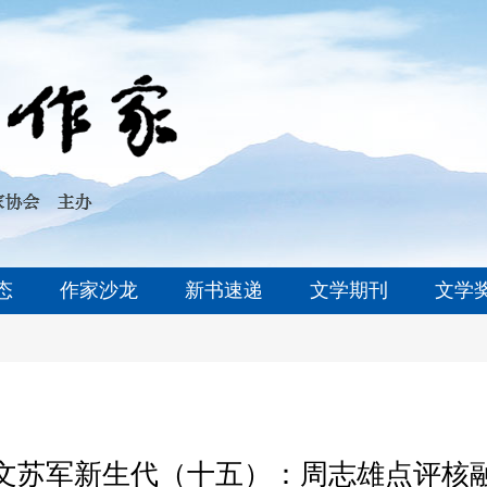
态
作家沙龙
新书速递
文学期刊
文学
文苏军新生代（十五）：周志雄点评核