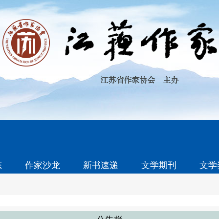
态
作家沙龙
新书速递
文学期刊
文学