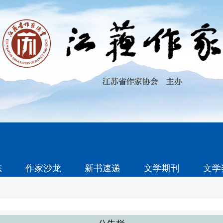
态
作家沙龙
新书速递
文学期刊
文学