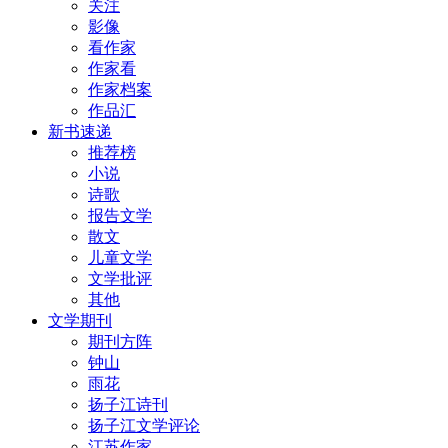
关注
影像
看作家
作家看
作家档案
作品汇
新书速递
推荐榜
小说
诗歌
报告文学
散文
儿童文学
文学批评
其他
文学期刊
期刊方阵
钟山
雨花
扬子江诗刊
扬子江文学评论
江苏作家