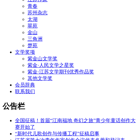
青春
苏州杂志
太湖
翠苑
金山
三角洲
楚苑
文学奖项
紫金山文学奖
紫金·人民文学之星奖
紫金·江苏文学期刊优秀作品奖
其他文学奖
会员辞典
联系我们
公告栏
全国征稿！首届“江南福地 奇幻之旅”青少年童话创作大
赛开始了
“新时代儿歌创作与传播工程”征稿启事