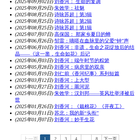
(2025年09月02日)
刘香河： 生命的复调
(2025年09月29日)
朱效学：祛魅
(2025年08月25日)
诗咏苏超｜第3辑
(2025年08月25日)
诗咏苏超｜第2辑
(2025年08月25日)
诗咏苏超｜第1辑
(2025年07月07日)
高保国： 那家乡夏日的蝉
(2025年06月26日)
邹雷：嘀嗒在血脉里的父爱“钟”声
(2025年06月10日)
刘香河：非遗，生命之花绽放后的结
晶——《这一凿，生命如花》后记
(2025年06月03日)
刘香河：端午时节的粽箬
(2025年05月28日)
刘香河：病房里的双亲
(2025年05月19日)
刘仁前《香河纪事》系列短篇
(2025年03月12日)
刘香河：上大型
(2025年02月27日)
刘香河：罱河泥
(2025年03月05日)
朱效学：汉刘邦——英风壮举泽被后
世
(2025年01月26日)
刘香河：《栽棉花》《开夜工》
(2025年03月11日)
苏北：我的新“头衔”
(2025年01月07日)
刘香河：妙手生花
上一页
1
...
2
3
4
8
下一页