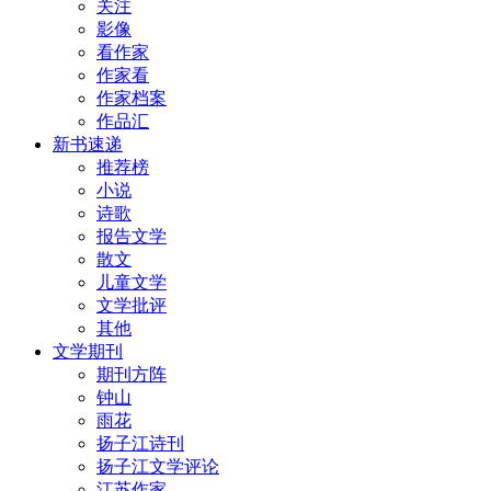
关注
影像
看作家
作家看
作家档案
作品汇
新书速递
推荐榜
小说
诗歌
报告文学
散文
儿童文学
文学批评
其他
文学期刊
期刊方阵
钟山
雨花
扬子江诗刊
扬子江文学评论
江苏作家