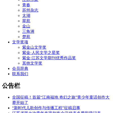
青春
苏州杂志
太湖
翠苑
金山
三角洲
楚苑
文学奖项
紫金山文学奖
紫金·人民文学之星奖
紫金·江苏文学期刊优秀作品奖
其他文学奖
会员辞典
联系我们
公告栏
全国征稿！首届“江南福地 奇幻之旅”青少年童话创作大
赛开始了
“新时代儿歌创作与传播工程”征稿启事