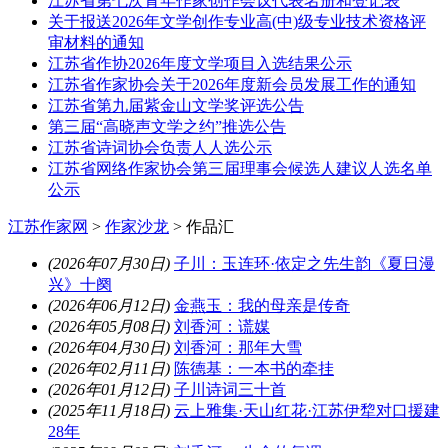
江苏省第七次青年作家创作会议代表名册和登记表
关于报送2026年文学创作专业高(中)级专业技术资格评
审材料的通知
江苏省作协2026年度文学项目入选结果公示
江苏省作家协会关于2026年度新会员发展工作的通知
江苏省第九届紫金山文学奖评选公告
第三届“高晓声文学之约”推选公告
江苏省诗词协会负责人人选公示
江苏省网络作家协会第三届理事会候选人建议人选名单
公示
江苏作家网
>
作家沙龙
>
作品汇
(2026年07月30日)
子川：玉连环·依定之先生韵《夏日漫
兴》十阕
(2026年06月12日)
金燕玉：我的母亲是传奇
(2026年05月08日)
刘香河：谎媒
(2026年04月30日)
刘香河：那年大雪
(2026年02月11日)
陈德基：一本书的牵挂
(2026年01月12日)
子川诗词三十首
(2025年11月18日)
云上雅集·天山红花·江苏伊犂对口援建
28年