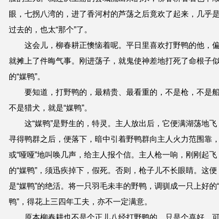
眼，七拐八湾的，进了香河村的芦荡之后竟欢了起来，几乎
过去的，也太“那个”了。
这会儿，柳春耕正懊恼着呢。平日里喜欢打野鸭的他，
就摊上了件晦气事。刚进荡子，就鬼使神差地打死了命根子
的“媒鸭”。
要知道，打野鸭的，最精贵、最看重的，不是枪，不是
不是猎犬，就是“媒鸭”。
这“媒鸭”是野生的，特灵。主人放出后，它便满湖荡地飞
寻得鸭群之后，便落下，暗中引着野鸭群向主人火力范围靠
或“哑哑”地叫唤几声，给主人报个信。主人枪一响，刚刚起飞
的“媒鸭”，须迅疾掉下，假死。否则，枪子儿不长眼睛。这便
是“媒鸭”的绝活。将一只羽毛未丰的野鸭，调驯成一只上好的
鸭”，得花上三四年工夫，亦不一定满意。
原本柳春耕也不是个正儿八经打野鸭的，只是个喜好。