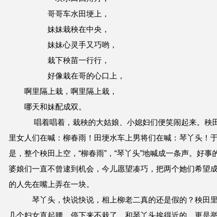
哥哥车水田埂上，
妹妹栽秧在中央，
妹妹心灵手又巧哟，
栽下秧苗一行行，
好像栽在哥的心口上，
啊里隔上栽，啊里隔上栽，
哪天和妹配成双。
唱着唱着，栽秧的大姑娘、小媳妇们便笑闹起来。秧
里女人们在喊：柳春雨！田埂水车上男将们在喊：琴丫头！
是，整个秧田上空，“柳春雨”，“琴丫头”地喊成一条声。好事
婆娘们一直不曾逮到机会，今儿愿望凑巧，把两个她们希望
的人先在嘴上弄在一块。
琴丫头，快说快说，相上柳老二真的还是假的？秧田
几个妇女直起腰，停下来不栽了。和琴丫头挨得近的，更是