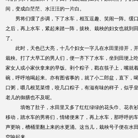
间，变成白茫茫、水汪汪的一片白。
男将们缓了步调，下了水车，相互逗趣、笑闹一阵。缓
之后，再上水车，紧起来踏一阵，拔秧、栽秧的妇女也就到
了。
此时，天色已大亮，十几个妇女一字儿在水田里排开，
栽秧。打了大早工的男人们，便一齐下了水车，坐到田埂上
家女人或小家伙拿来的早饭。剥个粽子，戳在筷子上，嘴就
碗，呼呼地喝起来。亦有图省事的，就了小二郎盆，直下，
口粥，嚼几根苋菜馉，咬几口粽子，有滋有味的样子，似乎
老儿的御膳也不及呢。
填饱了肚子，水田里又多了红红绿绿的花头巾、花衣
移动，踏水车的男将们，情绪便来了，再上水车，那呼呼的
声更响，槽桶里翻上来的水更涌。这当儿，栽秧号子便在水
空响起来。