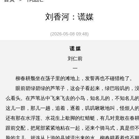
刘香河：谎媒
(2026-05-08 09:48)
谎 媒
刘仁前
一
柳春耕颓坐在荡子里的滩地上，发誓再也不碰猎枪了。
眼前碧绿碧绿的芦苇子，这会子看起来，绿巴啦叽的，
么看头。在芦苇丛中飞来飞去的小鸟，知名儿的，不知名儿
这儿一群，那儿一趟，追着，逐着，叽叽啾啾地叫，怪烦人
还有那在水浮莲、水花生上歇脚的红蜻蜓，有几对竟敢在春
跟前交配，把尾部紧紧地粘在一起，还来个骑马式，真是些
脸的主儿。就连从上游的县城流出来的水，柳春耕看着也不