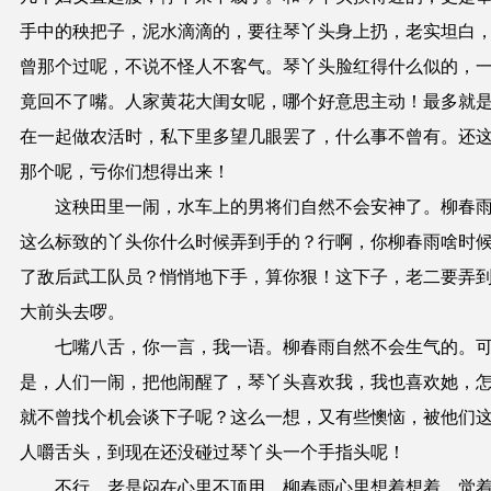
手中的秧把子，泥水滴滴的，要往琴丫头身上扔，老实坦白
曾那个过呢，不说不怪人不客气。琴丫头脸红得什么似的，
竟回不了嘴。人家黄花大闺女呢，哪个好意思主动！最多就
在一起做农活时，私下里多望几眼罢了，什么事不曾有。还
那个呢，亏你们想得出来！
这秧田里一闹，水车上的男将们自然不会安神了。柳春
这么标致的丫头你什么时候弄到手的？行啊，你柳春雨啥时
了敌后武工队员？悄悄地下手，算你狠！这下子，老二要弄
大前头去啰。
七嘴八舌，你一言，我一语。柳春雨自然不会生气的。
是，人们一闹，把他闹醒了，琴丫头喜欢我，我也喜欢她，
就不曾找个机会谈下子呢？这么一想，又有些懊恼，被他们
人嚼舌头，到现在还没碰过琴丫头一个手指头呢！
不行，老是闷在心里不顶用。柳春雨心里想着想着，觉