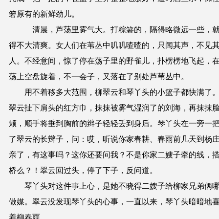
箬原有的新鲜劲儿。
清晨，芦荡里雾气大。打粽箬的，隔得略微远一些，
得不大清爽。女人们在苇丛中叽叽喳喳的，只闻其声，不见
人。不经意间，惊了停在荡子里的野雀儿，扑楞楞地飞起，
荡上空盘旋着，不一会子，又落在了别处芦苇丛中。
用不着移多大范围，柳翠云和琴丫头的小篮子都快满了
翠云扯下肩头的红方巾，抹抹被雾气湿润了的刘海，再抹抹
颊，顺手将垂到胸前的辫子轻轻丢到身后。琴丫头在一旁一
了翠云的长辫子，问：哎，听说你家春耕、春雨前几天到杨
亲了，有这事吗？这你还要问我？不是你家二嫂子牵的线，
桥么？！翠云回过头，停了下子，反问道。
琴丫头对这件事上心，是她不晓得二嫂子给柳家兄弟俩
做媒。翠云没发现琴丫头的心事，一直以来，琴丫头暗暗地
着柳春雨。