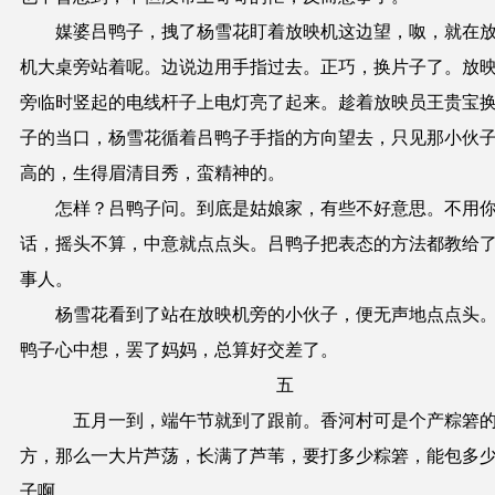
媒婆吕鸭子，拽了杨雪花盯着放映机这边望，呶，就在
机大桌旁站着呢。边说边用手指过去。正巧，换片子了。放
旁临时竖起的电线杆子上电灯亮了起来。趁着放映员王贵宝
子的当口，杨雪花循着吕鸭子手指的方向望去，只见那小伙
高的，生得眉清目秀，蛮精神的。
怎样？吕鸭子问。到底是姑娘家，有些不好意思。不用
话，摇头不算，中意就点点头。吕鸭子把表态的方法都教给
事人。
杨雪花看到了站在放映机旁的小伙子，便无声地点点头
鸭子心中想，罢了妈妈，总算好交差了。
五
五月一到，端午节就到了跟前。香河村可是个产粽箬
方，那么一大片芦荡，长满了芦苇，要打多少粽箬，能包多
子啊。