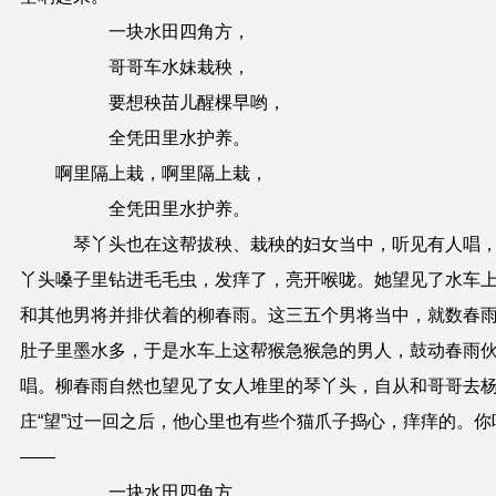
一块水田四角方，
哥哥车水妹栽秧，
要想秧苗儿醒棵早哟，
全凭田里水护养。
啊里隔上栽，啊里隔上栽，
全凭田里水护养。
琴丫头也在这帮拔秧、栽秧的妇女当中，听见有人唱
丫头嗓子里钻进毛毛虫，发痒了，亮开喉咙。她望见了水车
和其他男将并排伏着的柳春雨。这三五个男将当中，就数春
肚子里墨水多，于是水车上这帮猴急猴急的男人，鼓动春雨
唱。柳春雨自然也望见了女人堆里的琴丫头，自从和哥哥去
庄“望”过一回之后，他心里也有些个猫爪子捣心，痒痒的。你
——
一块水田四角方，