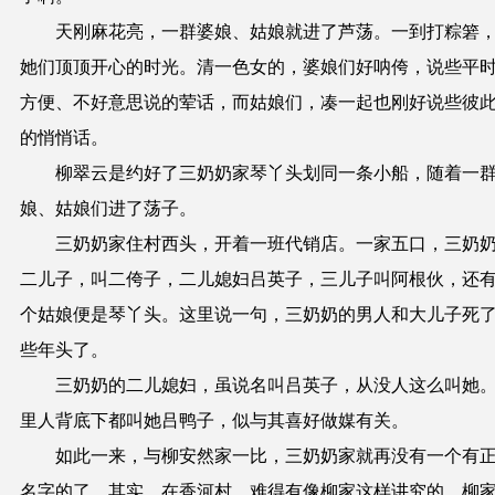
天刚麻花亮，一群婆娘、姑娘就进了芦荡。一到打粽箬
她们顶顶开心的时光。清一色女的，婆娘们好呐侉，说些平
方便、不好意思说的荤话，而姑娘们，凑一起也刚好说些彼
的悄悄话。
柳翠云是约好了三奶奶家琴丫头划同一条小船，随着一
娘、姑娘们进了荡子。
三奶奶家住村西头，开着一班代销店。一家五口，三奶
二儿子，叫二侉子，二儿媳妇吕英子，三儿子叫阿根伙，还
个姑娘便是琴丫头。这里说一句，三奶奶的男人和大儿子死
些年头了。
三奶奶的二儿媳妇，虽说名叫吕英子，从没人这么叫她
里人背底下都叫她吕鸭子，似与其喜好做媒有关。
如此一来，与柳安然家一比，三奶奶家就再没有一个有
名字的了。其实，在香河村，难得有像柳家这样讲究的，柳