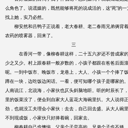
么角色了。说谎媒的，既然能够将死的说成活的，这“死”的一
找上她，实乃必然。
柳安然和吕鸭子正说着，老大春耕、老二春雨兄弟俩背
农药的喷雾器，回来了。
三
在香河一带，像柳春耕这样，二十五六岁还不曾成家
少之又少。村上跟春耕一般岁数的，小孩子都跟在爸爸后面
呢。一到中饭市、晚饭市，龙巷上，大人、小孩一个个捧了
蹲在一块，边吃饭边闲话。一看，便可知哪个孩子是哪家的
人南说江，北说海，小家伙也仄头斜脑地听。听的时辰长了
里的饭菜没了，便会到自家大人蓝花大海碗里扒。大人说得
劲，也就没工夫理会小家伙：去去，自己回去盛。从大人碗
不到现成饭，小家伙只好捧着碗，回家去。
柳春耕自己也懊恼，父亲个子蛮高的，兄弟个子也不矮