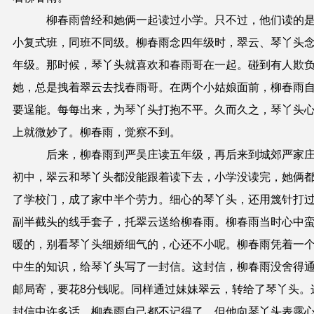
柳春雨曾经和她俩一起读过小学。只不过，他们读的
小复式班，同班不同级。柳春雨念四年级时，翠云、琴丫头
年级。那时候，琴丫头就喜欢和春雨哥在一起。碰到有人欺
她，总是拽着翠云去找春雨哥。在两个小姑娘面前，柳春雨
要逞能。每每出来，为琴丫头打抱不平。久而久之，琴丫头
上就微妙了。柳春雨，觉察不到。
后来，柳春雨到严吴庄读五年级，再后来到城郊严家
初中，翠云和琴丫头都没能跟着读下去，小学没读完，她俩
了学校门，成了家中半个劳力。细心的琴丫头，还用篾针打
副半截头的线手套子，托翠云送给柳春雨。柳春雨当时心中
暖的，别看琴丫头细娇细气的，心还不小呢。柳春雨凭着一
中生的知识，给琴丫头写了一封信。这封信，柳春雨没舍得
邮局寄，要花
8
分钱呢。同样通过妹妹翠云，转给了琴丫头。
封信中许多话，柳春雨自己都不记得了。但他向琴丫头表露