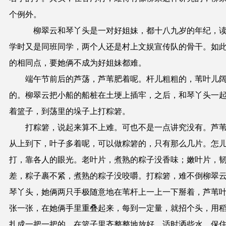
个例外。
柳翠云和琴丫头是一对好姐妹，都十八九岁的年纪，
学时又是同班同学，两个人还是村上文娱宣传队的骨干。如
的相同点，要她俩不成为好姐妹都难。
端午节前后的芦荡，芦苇肥着呢。杆儿粗粗的，苇叶儿
的。柳翠云把小船的船桩在土埂上插牢，之后，和琴丫头一
着篮子，到荡里的垛子上打粽箬。
打粽箬，说起来算不上难。可也不是一点讲究没有。芦
从上到下，叶子多着呢，可以做粽箬的，只有那么几片。怎
打，靠各人的眼光。老叶片，煮熟的粽子没香味；嫩叶片，
差，粽子裹不紧，煮熟的粽子没咬嚼。打粽箬，难不倒柳翠
琴丫头，她俩两只手极随意地在苇杆上一上一下掰着，芦苇
张一张，在她俩手里重叠起来，每到一定量，就招个头，用
扎成一把一把的，在篮子里齐整整地放好，适时洒些水，保