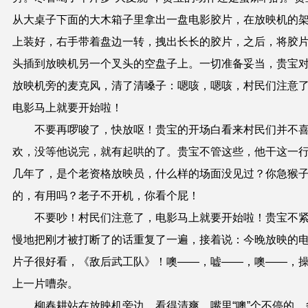
从大桌子下面的大木箱子里拿出一盘电影胶片，在放映机的
上装好，右手带着盘边一转，拽出长长的胶片，之后，将胶
头插到放映机另一个叉头的空盘子上。一切准备妥当，贵宝
放映机旁的麦克风，清了清嗓子：嗯咳，嗯咳，村民们注意
电影马上就要开始啦！
不要再啰唆了，快放呕！贵宝的开场白看来村民们并不
欢，没等他说完，就有起哄的了。贵宝不管这些，他干这一
几年了，是个老资格放映员，什么样的场面没见过？你急猴
的，有用吗？老子不开机，你看个屁！
不要吵！村民们注意了，电影马上就要开始啦！贵宝不
慢地把刚才被打断了的话重复了一遍，接着说：今晚放映的
片子很好看，《敌后武工队》！噢——，嘘——，噢——，
上一片嘈杂。
柳春耕站在放映机旁边，看得清爽，嘴里“噢”个不停的，