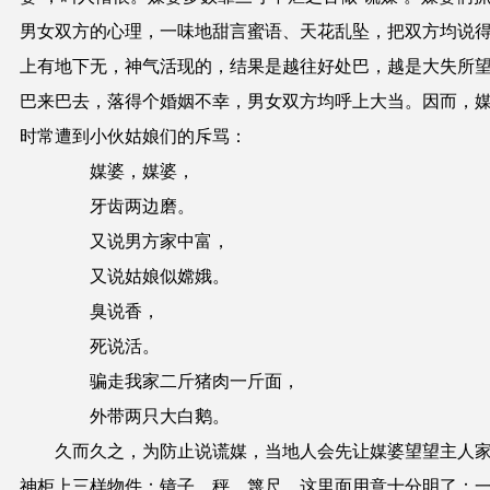
男女双方的心理，一味地甜言蜜语、天花乱坠，把双方均说
上有地下无，神气活现的，结果是越往好处巴，越是大失所
巴来巴去，落得个婚姻不幸，男女双方均呼上大当。因而，
时常遭到小伙姑娘们的斥骂：
媒婆，媒婆，
牙齿两边磨。
又说男方家中富，
又说姑娘似嫦娥。
臭说香，
死说活。
骗走我家二斤猪肉一斤面，
外带两只大白鹅。
久而久之，为防止说谎媒，当地人会先让媒婆望望主人
神柜上三样物件：镜子、秤、篾尺。这里面用意十分明了：