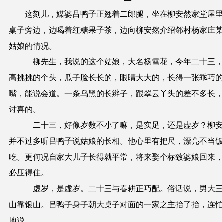
这刻儿，媒婆吕鸭子正翘着二郎腿，坐在柳安然家堂屋
桌子旁边，边喝着红糖果子茶，边向柳安然介绍邻村杨家庄
姑娘的情况。
柳先生，我说的这个姑娘，大名杨雪花，今年二十三
高挑挑的个头，瓜子脸长长的，眼睛大大的，长得一张乖巧
嘴，能说会道。一条乌黑的长辫子，跟翠云丫头的差不多长
讨喜的。
二十三，好像岁数不小了嘛，是实足，还是虚岁？柳
并不过多听吕鸭子说姑娘的长相。他心里有把尺，漂亮不当
吃。更何况自家大儿子长得就平常，将来娶个标致婆娘回来
必压得住。
虚岁，是虚岁。二十三与春耕正巧配。俗话说，男大
山靠银山。吕鸭子身子朝大桌子对面的一家之主抬了抬，连
地说。