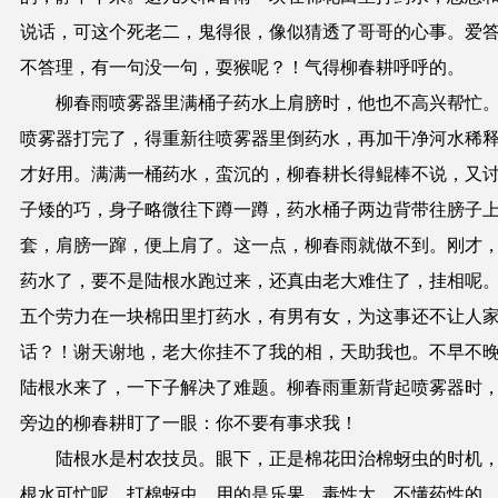
说话，可这个死老二，鬼得很，像似猜透了哥哥的心事。爱
不答理，有一句没一句，耍猴呢？！气得柳春耕呼呼的。
柳春雨喷雾器里满桶子药水上肩膀时，他也不高兴帮忙
喷雾器打完了，得重新往喷雾器里倒药水，再加干净河水稀
才好用。满满一桶药水，蛮沉的，柳春耕长得鲲棒不说，又
子矮的巧，身子略微往下蹲一蹲，药水桶子两边背带往膀子
套，肩膀一蹿，便上肩了。这一点，柳春雨就做不到。刚才
药水了，要不是陆根水跑过来，还真由老大难住了，挂相呢
五个劳力在一块棉田里打药水，有男有女，为这事还不让人
话？！谢天谢地，老大你挂不了我的相，天助我也。不早不
陆根水来了，一下子解决了难题。柳春雨重新背起喷雾器时
旁边的柳春耕盯了一眼：你不要有事求我！
陆根水是村农技员。眼下，正是棉花田治棉蚜虫的时机
根水可忙呢。打棉蚜虫，用的是乐果，毒性大。不懂药性的