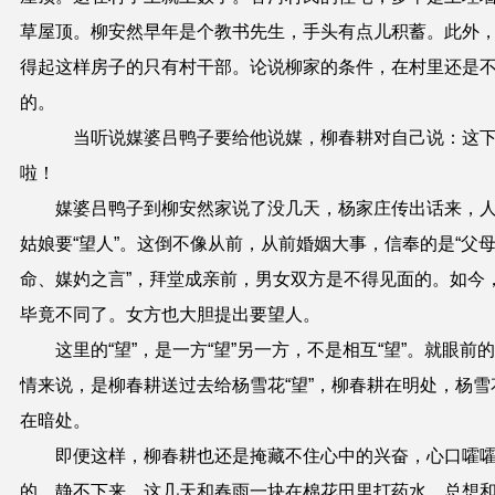
草屋顶。柳安然早年是个教书先生，手头有点儿积蓄。此外
得起这样房子的只有村干部。论说柳家的条件，在村里还是
的。
当听说媒婆吕鸭子要给他说媒，柳春耕对自己说：这
啦！
媒婆吕鸭子到柳安然家说了没几天，杨家庄传出话来，
姑娘要“望人”。这倒不像从前，从前婚姻大事，信奉的是“父
命、媒妁之言”，拜堂成亲前，男女双方是不得见面的。如今
毕竟不同了。女方也大胆提出要望人。
这里的“望”，是一方“望”另一方，不是相互“望”。就眼前
情来说，是柳春耕送过去给杨雪花“望”，柳春耕在明处，杨雪
在暗处。
即便这样，柳春耕也还是掩藏不住心中的兴奋，心口嚯
的，静不下来。这几天和春雨一块在棉花田里打药水，总想