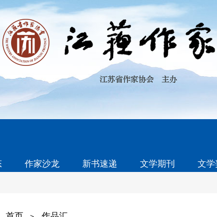
态
作家沙龙
新书速递
文学期刊
文学
首页
作品汇
>