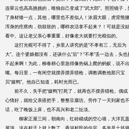
连翠云也高高挑挑的，唯独自己变成了“武大郎”。照照镜子，
了身材矮一点，其他，哪里也不差似人！浓眉大眼，虎背熊
浑身的疙瘩肉，劲鼓鼓的，哪样农活拿不起来？！可就是没
看中。这让老父亲心事重重，好像老大就要打光棍似的。
这打光棍可不得了，乡里人讲究的是“不孝有三，无后为
大”。连个婆娘都没有，还谈什么“后”？“不孝”丢一边去，头也
不起来啊！为此，柳春耕心里急得像热锅上爬的蚂蚁，说不
嘴。每日里，一有闲空就摆弄摆弄猎枪，调教调教他那只宝
贝“媒鸭”。他自己知道，耗时光而已。
前不久，失手把“媒鸭”打死了，就再也不摆弄猎枪。偶或
心情好，就给父亲搭把手，整整豆腐坊。劳作了一天到家也
话，吃了晚饭上床，也不高兴和老二扯淡。
柳家正屋三间，朝南向，红砖砌成的空心墙，大洋瓦
屋顶。这在村子上就上数了。香河村民的住宅，多半是土坯