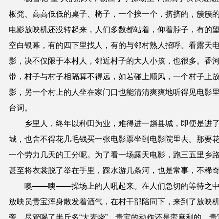
板凳、高高低低的桌子、椅子，一个挨一个，挤挤的，簇簇
电影放映机还没转起来，人们多数都站着，仰着脖子，有的
空白银幕，有的四下里找人，有的与邻村熟人招呼。看露天
影，决不仅限于本村人，邻近村子的大人小孩，也很多。香
带，村子与村子相隔算不得远，如若碰上顺风，一个村子上
影，另一个村上的人坐在家门口也能清清爽爽地听得见电影
台词。
乡里人，终年以种田为业，难得进一趟县城，即便是进
城，也舍不得花几毛钱买一张电影票坐到电影院里去。那要
一个劳力几天的工分呢。为了看一场露天电影，跑三五里乡
甚至将衣裳脱了举在手里，踩水游几条河，也是常事，不稀
噢——噢——操场上的人吼起来。在人们急切的等待之
放映员贵宝浑身散发着酒气，在村干部陪同下，来到了放映
旁。尽管喝了半斤多“大麦烧”，贵宝的动作还是蛮麻利的。贵