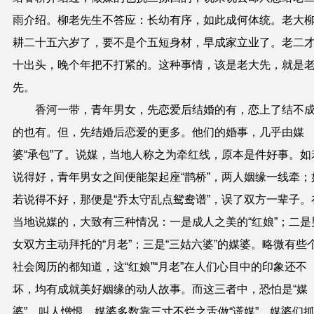
雨介绍。柳老先生不答应：长幼有序，如此成何体统。老大
耕二十五六岁了，要不是个五短身材，早成家立业了。老二
十出头，晚个年把不打紧的。这种事情，该是老大先，就是
先。
香河一带，青年男女，先恋爱后结婚的有，恋上了结不
的也有。但，先结婚后恋爱的更多。他们的婚事，几乎由媒
婆“承包”了。说媒，当地人称之为牵红线，原本是件好事。如
说得好，青年男女之间便能架起座“鹊桥”，两人姻缘一线牵；
若说得不好，那便是“乔太守乱点鸳鸯谱”，误了双方一辈子。
当地说媒的，大致有三种情况：一是成人之美的“红娘”；二是
女双方主动拜托的“月老”；三是“三姑六婆”的媒婆。略微有些
社会阅历的都知道，这“红娘”“月老”在人们心目中的印象还不
坏，均有成就美好姻缘的动人故事。而这三者中，恐怕是“媒
婆”，叫人憎恨。媒婆多数靠三寸不烂之舌做“谎媒”。媒婆们