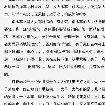
村民称为洋车，村里没几架。人力水车，顾名思义，便是靠
力。与洋车相比，无风帆，架子小，构成简单得多。
踏水车不是人人都能踏的，有讲究。踏水车的人，伏身
要轻，脚下踩“拐”要匀，身体重心要随腿部的起落，而稍稍后
移；与同在水车的人，要配合默契、步调一致。只有如此，
省力而灵巧地转动水车，否则便有洋相出。身子死伏在横杆
脚下显短啦；重心过后，摔成“仰头巴”啦；脚下踩不匀，跟不
趟，老被脚下的拐打啦；实在支持不住，双手紧握，身子一
两腿一缩，“吊田鸡”啦……这些，回乡知青柳春雨，是有体会
的。
柳春雨和三五个男将得赶在女人们秧苗拔好之前，先上
子薄薄水，好让她们下手栽秧。一大早，力气有的是，几个
的男将，一上水车，脚下便虎虎生风，转轴飞速盘旋。只听
哗的河水，翻上来，下了田。几袋烟的工夫，原来黑乎乎的