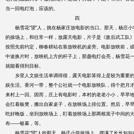
当一回电灯泡，应该的。
四
杨雪花“望”人，挑在杨家庄放电影的当口。那天，杨庄小
的操场上，和往常一样，放露天电影，片子是《敌后武工队
按照先前约定，柳春耕站在靠放映机的桌旁。电影放映前，
中途换片时，放映机上方的杆子上，那盏电灯会亮，杨雪花
就能看得到目标。
乡里人文娱生活单调得很，露天电影算得上是较为重要
娱生活。香河一带，整个公社就一个电影放映队，得个把月
来村上一回。因而，庄上有电影时，本村的老老小小，早早
会扛着板凳，搬出自家桌子，在放映场上排位置。然后，早
吃好晚饭，坐到放映场上，盯着放映场上那两根篙子中间的
布——银幕，等。
杨雪花“望”人的那天，杨庄小学操场上，摆满了长长短短