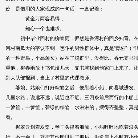
迹，是借用的人家现成的一句话，一直记着：
黄金万两容易得，
知心一个也难求。
初中毕业回村的柳春雨，俨然是香河村的回乡知青。
河村南瓜大的字认不到一笆斗的男性群体中，真是“青桩”（当
的一种野鸟，个高颈长）站在了鸡群里，没得比。香元支书
重他，柳春雨放下书包没几天，支书就找到他家门上来了。
到大队部报到，当上了村里的代课教师。
婆娘、姑娘们打好粽箬之后，便划着小船，向县城进发
几里水路，说远不远，说近也不近。三四条前后而行的小船
一箩筐，一箩筐，碧绿的粽箬，水淋淋的，摆得齐整整，真
看。
柳翠云划着双桨，琴丫头撑着船篙，小船呼呼地吃着浪
行。不一会儿，就把其他船甩到了船后。沿途岸上不时有小