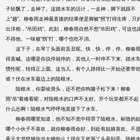
子轻飘了，走神了。这踏水车的活计，一走神，脚下就跟不
上“趟”。柳春雨走神最直接的结果便是脚被“拐”打得生疼，只
出洋相，“吊田鸡”。此刻，柳春雨自然不想“吊田鸡”，可这也
不得他。一味被“拐”打，哪个也吃不消。
这下子，在琴丫头面前丢丑呢。快，快，停，停。柳春
得直喊。这哪是你说停就停的，其他人一时停不下来。踏水
惯性呢，转得正上圆。这当儿，有个人踏得比一开始还要带
谁？伏在水车最边上的陆根水。
陆根水，你耍啥滑头，还不把你狗腿子松下来！柳春
雨“吊”着难看呢，对陆根水的口声不太好。开个玩笑都开不起
什么怂啊！陆根水气呼呼地直接下了水车。
柳春雨哪里知道，他不知不觉中得罪了陆根水。标致的
哪个小伙子不喜欢，就你柳春雨命好，到处有姑娘喜欢。不
香元支书想挑你当女婿的么？现在又把琴丫头弄到手。陆根