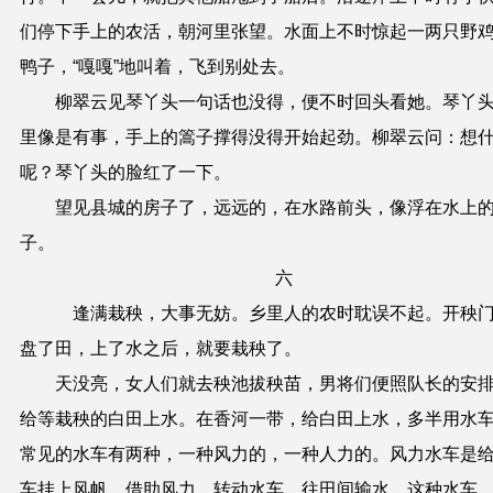
们停下手上的农活，朝河里张望。水面上不时惊起一两只野
鸭子，“嘎嘎”地叫着，飞到别处去。
柳翠云见琴丫头一句话也没得，便不时回头看她。琴丫
里像是有事，手上的篙子撑得没得开始起劲。柳翠云问：想
呢？琴丫头的脸红了一下。
望见县城的房子了，远远的，在水路前头，像浮在水上
子。
六
逢满栽秧，大事无妨。乡里人的农时耽误不起。开秧
盘了田，上了水之后，就要栽秧了。
天没亮，女人们就去秧池拔秧苗，男将们便照队长的安
给等栽秧的白田上水。在香河一带，给白田上水，多半用水
常见的水车有两种，一种风力的，一种人力的。风力水车是
车挂上风帆，借助风力，转动水车，往田间输水。这种水车