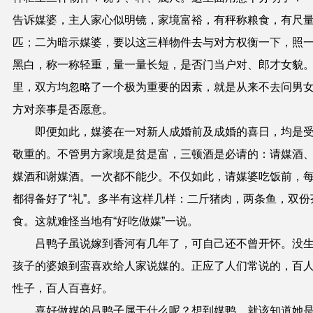
告诉媒婆，主人家心似明镜，家境富裕，有秤称粮食，有尺
匹；二为暗示媒婆，要以这三样物件去与对方权衡一下，照
黑白，称一称轻重，量一量长短，是否门当户对、郎才女貌
里，双方均忽略了一个极为重要的因素，就是从来不去问男
方对亲事是否愿意。
即便如此，媒婆在一对新人成婚前及成婚的喜日，均是
敬重的。不管男方家境是贫是富，三顿酒是必请的：请媒酒
媒酒和谢媒酒。一次都不能少。不仅如此，请媒婆吃饭前，
都得备好了“礼”。多半有这样几样：二斤猪肉，两条鱼，双份
食。这就难怪当地有“好吃做媒”一说。
吕鸭子虽说嫁到香河有几年了，可自己还不曾开怀。没
孩子的婆娘到蛮喜欢给人家说媒的。正应了人们常说的，百
性子，百人百喜好。
喜好做媒的吕鸭子属于什么呢？想到媒鸭，就该知道她