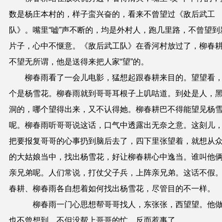
数是杨庄本村的，样子蛮兴奋的，看来不曾望过《敌后武工
队》。嘴里“嘘”声不断的，均是外村人，跑几里路，不曾望到
片子，心中不惬意。《敌后武工队》在香河村放过了，柳春
不望无所谓，他是送得来把人家“望”的。
柳春雨看了一会儿电影，猛想起跟春耕来目的。望望看
个是杨雪花。柳春雨就到哥哥耳根子上叽咕道。到处是人，
洞的，哪个望得出来，又不认得她。柳春耕巴不得能望见杨
呢。柳春雨听哥哥说这话，口气中透露出无奈之意。这刻儿
把要报复哥哥的心事扔到脑后去了，四下里张望着，就想从
的大姑娘当中，找出杨雪花，好让柳春耕心中逸当。谁叫他
亲兄弟呢。人们常说，打仗父子兵，上阵亲兄弟。这话不假
春耕、柳春雨各自想着如何找出杨雪花，尽管目的不一样。
柳春雨一门心思想帮哥哥找人，东张张，西望望。他
也不曾想到，不但没帮上哥哥的忙，反而惹事了。