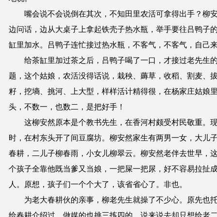
嘴会说不会说倒在其次，不知田里农活可拿得出手？柳
边问话，边从大桌子上拿起铁壳子热水瓶，举手要往吕鸭子
缸里加水。吕鸭子连忙接过热水瓶，不客气，不客气，自己
给茶缸里加过茶之后，吕鸭子喝了一口，才接过老先生
题，这个姑娘，农活没得话说，栽秧、薅草，收稻、割麦、
籽，挖墒、挑河、上大型，样样活计精得很，在杨家庄姑娘
头，不数一，也数二，是把好手！
这柳安然原本是个教书先生，在香河村颇受村民敬重。
时，在村东头开了间豆腐坊。柳安然家生有两男一女，大儿
春耕，二儿子柳春雨，小女儿柳翠云。柳安然老伴去世早，
个孩子全靠他既当爹又当娘，一把屎一把尿，好不容易拉扯
人。原想，孩子们一个个大了，该省省心了。非也。
为老大春耕伙的亲事，柳老先生就操了不少心。原先也
给春耕介绍过，做媒的也挑三拣四的，说来说去却只想给老