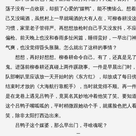
荡子没有一点收获，却损了心爱的“媒鸭”， 能不懊恼么。想
己又没喝酒，虽然村上一早就喝酒的大有人在，可柳春耕没
习惯，家里老子管得严。再想想放枪时自己手又没发抖，不
偏枪。前天晚上也没和春雨多扯闲篇，睡得蛮好，一早出门
气爽，也没觉得昏头胀脑。怎么就出了这样的事情？
想想，再好好想想。柳春耕命令自己。有了，还真是见
鬼。进荡前柳春耕还真碰上两件蹊跷事。一件是早晨出门时
队部喇叭里应该放一天开始时的《东方红》，却放成了每日
结束时才放的《大海航行靠舵手》，当时就觉得不顺。再一
是在龙巷上遇见吕鸭子，竟莫名其妙地冲着他笑了笑。要知
这个吕鸭子嘴呱呱的，平时稍微跟她动个手，就撂脸色把人
笑，除非太阳打西边出来。
吕鸭子这个媒婆，那么早出门，寻啥魂呢？
二