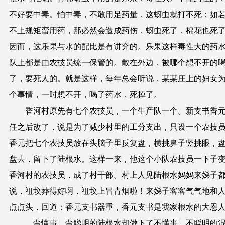
不好要中毒。怕中毒，不敢用足药量，这蚜虫就打不死；如
不上规矩蛮用药，那必然会造成药伤，蚜虫死了，棉花也死
因而，这乐果与水的配比是有讲究的。乐果这样毒性大的药
队上都是由农技员统一保管的。散在外边，被哪个想不开的
了，要死人的。就是这样，每年总会听说，某某庄上的妇女
个事情，一时想不开，喝了药水，死掉了。
香河村原先有七个农技员，一个生产队一个。新支书香
任之后改了，说是为了减少村里的工分支出，只设一个农技
香元把七个农技员放在头脑子里反复盘，横挑鼻子竖挑眼，
盘去，留下了陆根水。这样一来，他这个小队农技员一下子
香河村的农技员，成了村干部。村上人见陆根水妈妈来娣子
说，祖坟葬得好啊，祖坟上冒青烟啦！来娣子客客气气地和
点点头，回道：香元支书器重，香元支书是我家根水的大恩
蛮懂事、蛮聪明的陆根水却做下了不懂事、不聪明的