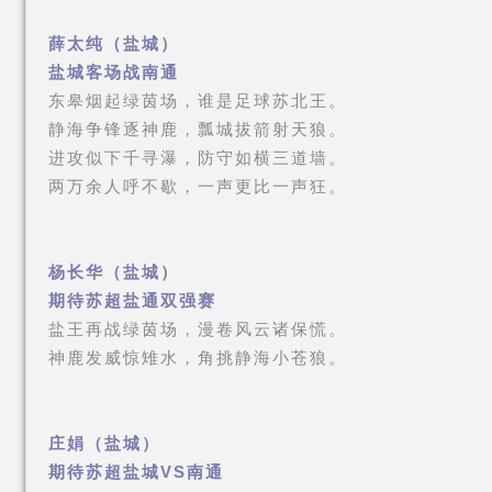
薛太纯（盐城）
盐城客场战南通
东皋烟起绿茵场，谁是足球苏北王。
静海争锋逐神鹿，瓢城拔箭射天狼。
进攻似下千寻瀑，防守如横三道墙。
两万余人呼不歇，一声更比一声狂。
杨长华（盐城）
期待苏超盐通双强赛
盐王再战绿茵场，漫卷风云诸保慌。
神鹿发威惊雉水，角挑静海小苍狼。
庄娟（盐城）
期待苏超盐城VS南通