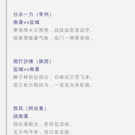
仕水一力（常州）
南通vs盐城
赛场烽火正熊熊，战鼓如雷落远空。
狼啸鹿嗷豪气纵，临门一脚看谁雄。
雨打沙滩（陕西）
盐城vs南通
狮子林前起擂台，石峰试刃雪飞来。
霸王枪出勒回马，一道流光承影裁。
西风（阿吉曼）
战南通
我住通榆北，君骄盐渎南。
见天鸣号角，指日发龙骖。