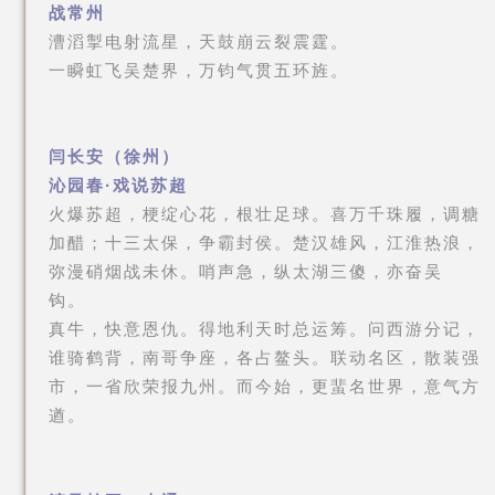
战常州
漕滔掣电射流星，天鼓崩云裂震霆。
一瞬虹飞吴楚界，万钧气贯五环旌。
闫长安（徐州）
沁园春·戏说苏超
火爆苏超，梗绽心花，根壮足球。喜万千珠履，调糖
加醋；十三太保，争霸封侯。楚汉雄风，江淮热浪，
弥漫硝烟战未休。哨声急，纵太湖三傻，亦奋吴
钩。
真牛，快意恩仇。得地利天时总运筹。问西游分记，
谁骑鹤背，南哥争座，各占鳌头。联动名区，散装强
市，一省欣荣报九州。而今始，更蜚名世界，意气方
遒。