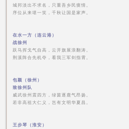
城邦淡出不求名，只重吾乡民瘼情。
序位从来堪一笑，千秋让国是家声。
在水一方（连云港）
战徐州
跃马挥戈气自高，云开旗展浪翻涛。
荆溪阵合先机夺，看我三军剑指霄。
包颖（徐州）
致徐州队
威武徐州震四方，绿茵逐鹿气昂扬。
若非高祖大仁义，岂有文明华夏昌。
王步琴（淮安）