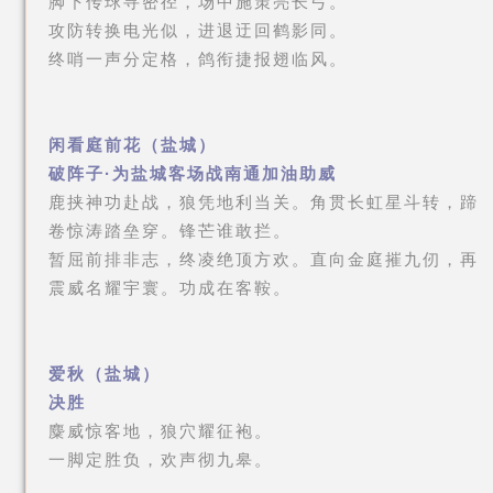
脚下传球寻密径，场中施策亮长弓。
攻防转换电光似，进退迂回鹤影同。
终哨一声分定格，鸽衔捷报翅临风。
闲看庭前花（盐城）
破阵子·为盐城客场战南通加油助威
鹿挟神功赴战，狼凭地利当关。角贯长虹星斗转，蹄
卷惊涛踏垒穿。锋芒谁敢拦。
暂屈前排非志，终凌绝顶方欢。直向金庭摧九仞，再
震威名耀宇寰。功成在客鞍。
爱秋（盐城）
决胜
麋威惊客地，狼穴耀征袍。
一脚定胜负，欢声彻九皋。