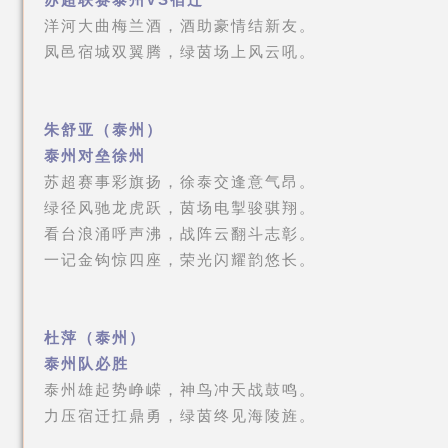
洋河大曲梅兰酒，酒助豪情结新友。
凤邑宿城双翼腾，绿茵场上风云吼。
朱舒亚（泰州）
泰州对垒徐州
苏超赛事彩旗扬，徐泰交逢意气昂。
绿径风驰龙虎跃，茵场电掣骏骐翔。
看台浪涌呼声沸，战阵云翻斗志彰。
一记金钩惊四座，荣光闪耀韵悠长。
杜萍（泰州）
泰州队必胜
泰州雄起势峥嵘，神鸟冲天战鼓鸣。
力压宿迁扛鼎勇，绿茵终见海陵旌。