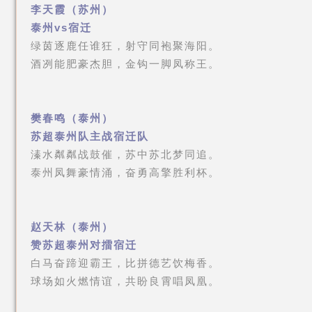
李天霞（苏州）
泰州vs宿迁
绿茵逐鹿任谁狂，射守同袍聚海阳。
酒冽能肥豪杰胆，金钩一脚凤称王。
樊春鸣（泰州）
苏超泰州队主战宿迁队
溱水粼粼战鼓催，苏中苏北梦同追。
泰州凤舞豪情涌，奋勇高擎胜利杯。
赵天林（泰州）
赞苏超泰州对擂宿迁
白马奋蹄迎霸王，比拼德艺饮梅香。
球场如火燃情谊，共盼良霄唱凤凰。