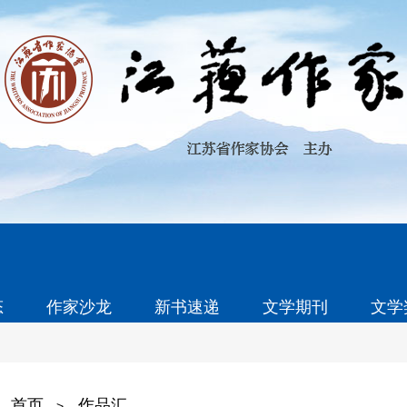
态
作家沙龙
新书速递
文学期刊
文学
首页
作品汇
>