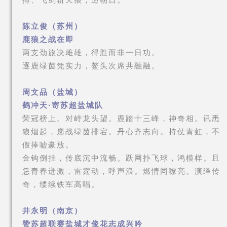
陈立俊（苏州）
鹿狼之战在即
两支劲旅决雌雄，得胜而非一日功。
逐鹿绿茵凭实力，鳌头次席共融融。
周文品（盐城）
鹤冲天·寄苏超盐城队
荣冠榜上。对峙龙头望。鹿踏十三峰，神奇相。讯悉
狼烟起，鏖战绿茵排宕。丹心齐志向。持仗青虹，不
假捧嘘豪放。
金钩倒挂，传底沉中流畅。跃网扑飞球，鸿模样。且
恁青春迸激，雷霆动，呼声浪。燃情同嘹亮。演绎传
奇，缕续铁军高唱。
井永明（南京）
赞苏超联赛盐城才俊花志成兴吟