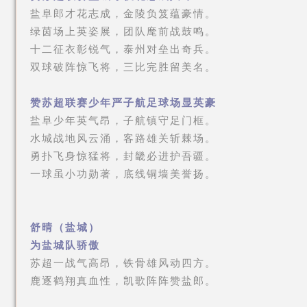
盐阜郎才花志成，金陵负笈蕴豪情。
绿茵场上英姿展，团队麾前战鼓鸣。
十二征衣彰锐气，泰州对垒出奇兵。
双球破阵惊飞将，三比完胜留美名。
赞苏超联赛少年严子航足球场显英豪
盐阜少年英气昂，子航镇守足门框。
水城战地风云涌，客路雄关斩棘场。
勇扑飞身惊猛将，封畿必进护吾疆。
一球虽小功勋著，底线铜墙美誉扬。
舒晴（盐城）
为盐城队骄傲
苏超一战气高昂，铁骨雄风动四方。
鹿逐鹤翔真血性，凯歌阵阵赞盐郎。