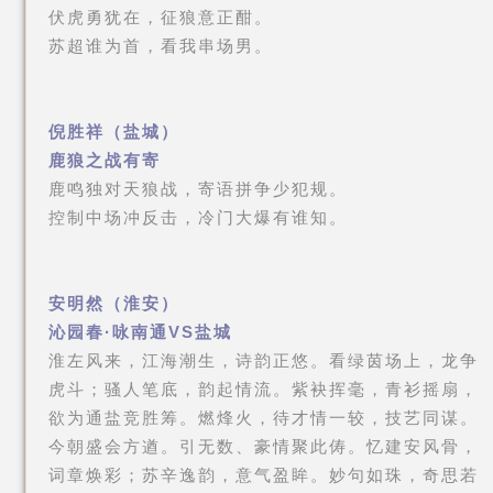
伏虎勇犹在，征狼意正酣。
苏超谁为首，看我串场男。
倪胜祥（盐城）
鹿狼之战有寄
鹿鸣独对天狼战，寄语拼争少犯规。
控制中场冲反击，冷门大爆有谁知。
安明然（淮安）
沁园春·咏南通VS盐城
淮左风来，江海潮生，诗韵正悠。看绿茵场上，龙争
虎斗；骚人笔底，韵起情流。紫袂挥毫，青衫摇扇，
欲为通盐竞胜筹。燃烽火，待才情一较，技艺同谋。
今朝盛会方遒。引无数、豪情聚此俦。忆建安风骨，
词章焕彩；苏辛逸韵，意气盈眸。妙句如珠，奇思若