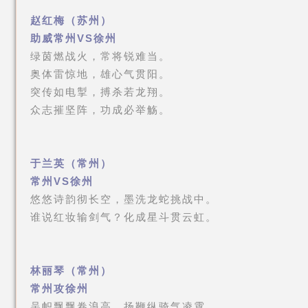
赵红梅（苏州）
助威常州VS徐州
绿茵燃战火，常将锐难当。
奥体雷惊地，雄心气贯阳。
突传如电掣，搏杀若龙翔。
众志摧坚阵，功成必举觞。
于兰英（常州）
常州VS徐州
悠悠诗韵彻长空，墨洗龙蛇挑战中。
谁说红妆输剑气？化成星斗贯云虹。
林丽琴（常州）
常州攻徐州
吴帜飘飘卷浪高，扬鞭纵骑气凌霄。