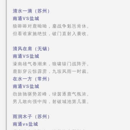
清水一滴（苏州）
南通VS盐城
狼嗥嗥对鹿呦呦，鏖战争魁岂肯休。
但看谁家施绝技，破门直射入囊收。
清风在肩（无锡）
南通VS盐城
濠南雄气卷潮来，狼啸辕门战阵开。
鹿影穿云惊霹雳，九垓风雨一时裁。
在水一方（常州）
南通VS盐城
劲旅驰驱势若峰，绿茵逐鹿气氛浓。
男儿敢向强中闯，射破城池第几重。
雨润木子（苏州）
南通vs盐城