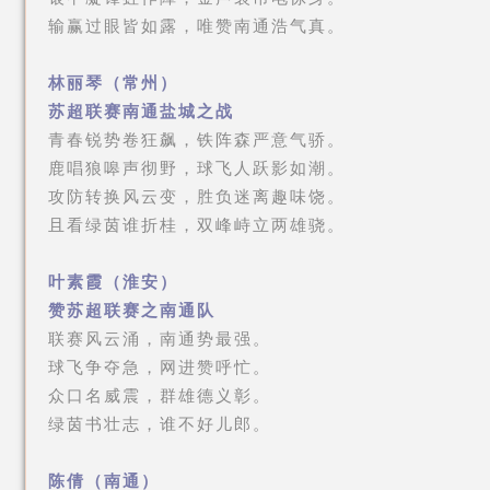
输赢过眼皆如露，唯赞南通浩气真。
林丽琴（常州）
苏超联赛南通盐城之战
青春锐势卷狂飙，铁阵森严意气骄。
鹿唱狼嗥声彻野，球飞人跃影如潮。
攻防转换风云变，胜负迷离趣味饶。
且看绿茵谁折桂，双峰峙立两雄骁。
叶素霞（淮安）
赞苏超联赛之南通队
联赛风云涌，南通势最强。
球飞争夺急，网进赞呼忙。
众口名威震，群雄德义彰。
绿茵书壮志，谁不好儿郎。
陈倩（南通）