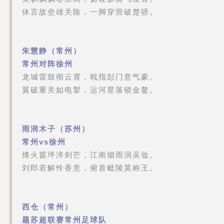
休言故垒雄关险，一脚穿营破楚骄。
朱慧静（常州）
常州对阵徐州
龙城雷鼓彻云霄，戟指彭门意气豪。
翼破重关如电掣，运河星落锁金鳌。
雨润木子（苏州）
常州vs徐州
烽火茵坪淬剑芒，江南烟雨润吴妆。
刘郎若解怜香意，俯首毗陵莫称王。
西仓（常州）
题苏超联赛常州足球队