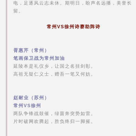
电，足逐风云志未休。期明日，盼声名远播，美誉长
留。
常州VS
徐州诗赛助阵诗
胥惠芹（常州）
笔画保卫战为常州加油
延陵本是礼仪乡，让国之名挂剑彰。
高祖无疑仁义士，赠吾一笔又何妨。
赵耐业（苏州）
常州VS徐州
两队争锋战鼓催，绿茵奔突势如雷。
片时破网欢腾起，胜负终归一脚摧。