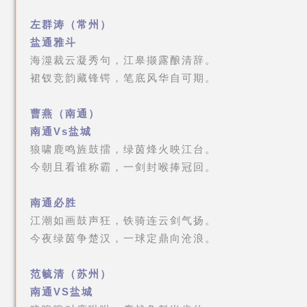
左群涛（常州）
盐通雅斗
海澨裁云凝秀句，江皋撷露酿清辞。
裙钗竞韵藏锋锷，笔底风华自可期。
曹燕（南通）
南通Vs盐城
狼啸鹿鸣旌鼓擂，绿茵烽火映江台。
今朝且看谁称霸，一剑封喉捧冠回。
南通必胜
江潮如画鼓声狂，铁骑连云剑气扬。
今夜绿茵争楚汉，一球定鼎向沧浪。
范毓清（苏州）
南通VS盐城