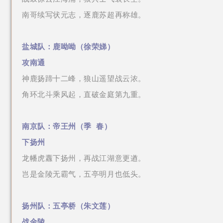
南哥续写状元志，逐鹿苏超再称雄。
盐城队：鹿呦呦
（
徐荣娣
）
攻南通
神鹿扬蹄十二峰，狼山遥望战云浓。
角环北斗乘风起，直破金庭第九重。
南京队：帝王州
（季 春
）
下扬州
龙幡虎纛下扬州，再战江湖意更遒。
岂是金陵无霸气，五亭明月也低头。
扬州队：五亭桥
（朱文莲
）
战金陵