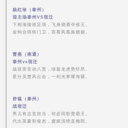
杨红珍（泰州）
迎主场泰州VS宿迁
下相海陵谁足强，飞身骁勇夺侯王。
金钩合得铁门卫，喜看凤凰振翅扬。
曹燕（南通）
泰州vs宿迁
战鼓雷音动八荒，绿茵龙虎势轩昂。
星分吴楚风云会，一剑光寒耀海疆。
舒韫（泰州）
战宿迁
男儿有志竞担当，何必同歌楚霸王。
代出英豪和俊杰，虞姬演绝是梅郎。