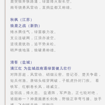
鹿突狼奔狭路逢，绿茵烽火裂长空。
南哥骁勇风雷动，直捣盐都又称雄。
秋枫（江苏）
狼鹿之战（新韵）
雉水腾佳气，绿茵极力攻。
支云连破网，江浪亦凌空。
逆境鹿犹劲，追平势未松。
哨声倏地落，狼啸勇称雄。
清客（盐城）
满江红 为盐城战南通绿茵健儿壮行
对阵苏超，风雷动、硝烟云密。曾记否、楚关争霸，
短兵何激。唐锦头槌穿网破，子航虎扑封门疾。 看
铁军、红帜卷长风，雄威立。
盐宿战，烽火息。 盐通阵，军声急。正七轮对绝，
谁能称一？神鹿频磨长剑角，野狼正举弯弓膝。放手
搏、飞剑斩天狼，迎朝日。