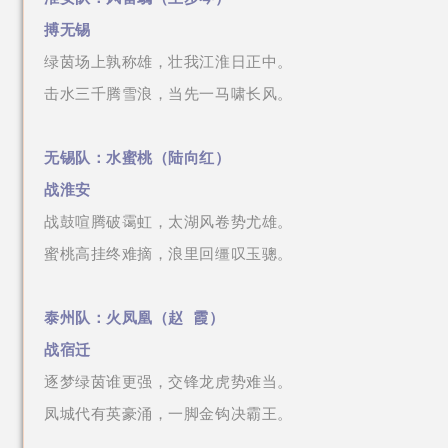
搏无锡
绿茵场上孰称雄，壮我江淮日正中。
击水三千腾雪浪，当先一马啸长风。
无锡队：水蜜桃（
陆向红
）
战淮安
战鼓喧腾破霭虹，太湖风卷势尤雄。
蜜桃高挂终难摘，浪里回缰叹玉骢。
泰州队：火凤凰
（赵 霞
）
战宿迁
逐梦绿茵谁更强，交锋龙虎势难当。
凤城代有英豪涌，一脚金钩决霸王。