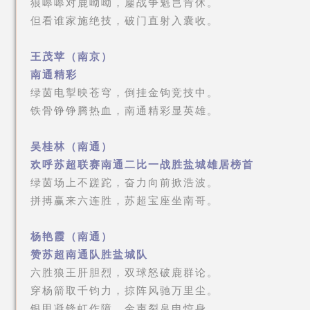
狼嗥嗥对鹿呦呦，鏖战争魁岂肯休。
但看谁家施绝技，破门直射入囊收。
王茂苹（南京）
南通精彩
绿茵电掣映苍穹，倒挂金钩竞技中。
铁骨铮铮腾热血，南通精彩显英雄。
吴桂林（南通）
欢呼苏超联赛南通二比一战胜盐城雄居榜首
绿茵场上不蹉跎，奋力向前掀浩波。
拼搏赢来六连胜，苏超宝座坐南哥。
杨艳霞（南通）
赞苏超南通队胜盐城队
六胜狼王肝胆烈，双球怒破鹿群论。
穿杨箭取千钧力，掠阵风驰万里尘。
银甲凝锋虹作障，金声裂帛电惊身。