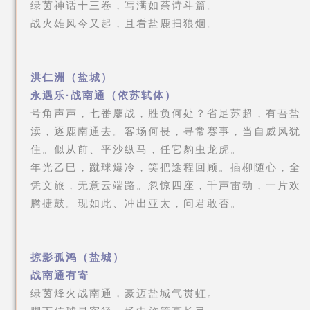
绿茵神话十三卷，写满如荼诗斗篇。
战火雄风今又起，且看盐鹿扫狼烟。
洪仁洲（盐城）
永遇乐·战南通（依苏轼体）
号角声声，七番鏖战，胜负何处？省足苏超，有吾盐
渎，逐鹿南通去。客场何畏，寻常赛事，当自威风犹
住。似从前、平沙纵马，任它豹虫龙虎。
年光乙巳，蹴球爆冷，笑把途程回顾。插柳随心，全
凭文旅，无意云端路。忽惊四座，千声雷动，一片欢
腾捷鼓。现如此、冲出亚太，问君敢否。
掠影孤鸿（盐城）
战南通有寄
绿茵烽火战南通，豪迈盐城气贯虹。