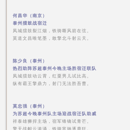
何昌华（南京）
泰州擂鼓战宿迁
凤城擂鼓裂江烟，铁骑嘶风箭在弦。
莫道文昌唯笔墨，敢擎北斗射云天。
陈少良（泰州）
热烈助阵苏超泰州今晚主场胜宿迁联队
凤城擂鼓动云霄，红粟男儿试比高。
纵有霸王擎鼎力，射门无法胜吾曹。
莫忠强（泰州）
为苏超今晚泰州队主场迎战宿迁队助威
祥泰雄狮捍主场，宿军锋镝试青芒。
擎天战帜云涛涌，铁骑宵驰逐鹿狂。