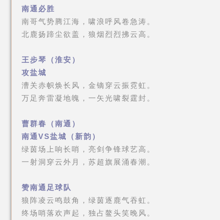
南通必胜
南哥气势腾江海，啸浪呼风卷急涛。
北鹿扬蹄尘欲盖，狼烟烈烈拂云高。
王步琴（淮安）
攻盐城
漕关赤帜焕长风，金镝穿云振霓虹。
万足奔雷凝地魄，一矢光啸裂霆封。
曹群春（南通）
南通VS盐城（新韵）
绿茵场上响长哨，亮剑争锋球艺高。
一射洞穿云外月，苏超旗展涌春潮。
赞南通足球队
狼阵凌云鸣鼓角，绿茵逐鹿气吞虹。
终场哨落欢声起，独占鳌头笑晚风。