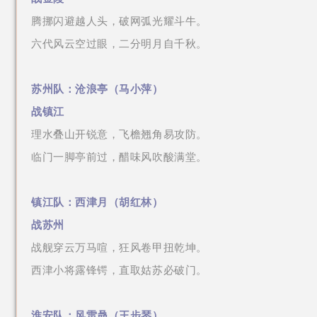
腾挪闪避越人头，破网弧光耀斗牛。
六代风云空过眼，二分明月自千秋。
苏州队：
沧浪亭
（
马小萍
）
战镇江
理水叠山开锐意，飞檐翘角易攻防。
临门一脚亭前过，醋味风吹酸满堂。
镇江队：西津月（
胡红林
）
战苏州
战舰穿云万马喧，狂风卷甲扭乾坤。
西津小将露锋锷，直取姑苏必破门。
淮安队：风雷骉（
王步琴
）