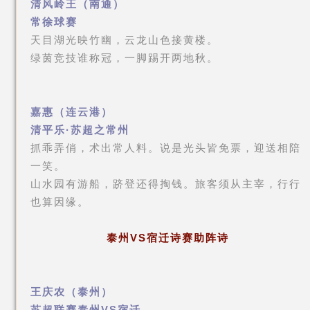
清风岭王（南通）
常徐球赛
天目湖光映竹幽，云龙山色接黄楼。
绿茵竞技谁称冠，一脚踢开两地秋。
嘉惠（连云港）
清平乐·苏超之常州
抓乖弄俏，术出常人料。说是光头皆免票，迎送相陪
一笑。
山水园有游船，跻登还得掏钱。旅客须从主宰，行行
也算因缘。
泰州
VS
宿迁
诗赛助阵诗
王庆农（泰州）
苏超联赛泰州VS宿迁