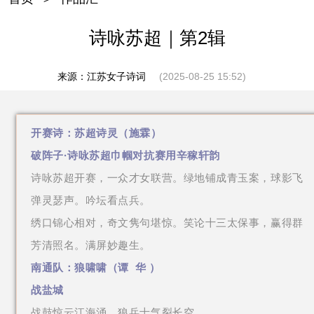
诗咏苏超｜第2辑
来源：江苏女子诗词
(2025-08-25 15:52)
开赛诗：苏超诗灵（施霖）
破阵子·诗咏苏超巾帼对抗赛用辛稼轩韵
诗咏苏超开赛，一众才女联营。绿地铺成青玉案，球影飞
弹灵瑟声。吟坛看点兵。
绣口锦心相对，奇文隽句堪惊。笑论十三太保事，赢得群
芳清照名。满屏妙趣生。
南通队：
狼啸啸
（
谭 华
）
战盐城
战鼓惊云江海涌，狼兵士气裂长空。