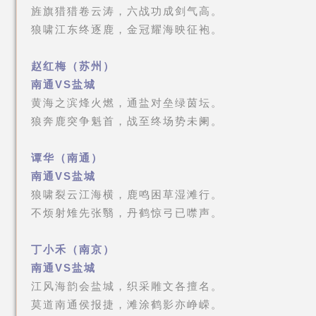
旌旗猎猎卷云涛，六战功成剑气高。
狼啸江东终逐鹿，金冠耀海映征袍。
赵红梅（苏州）
南通VS盐城
黄海之滨烽火燃，通盐对垒绿茵坛。
狼奔鹿突争魁首，战至终场势未阑。
谭华（南通）
南通VS盐城
狼啸裂云江海横，鹿鸣困草湿滩行。
不烦射雉先张翳，丹鹤惊弓已噤声。
丁小禾（南京）
南通VS盐城
江风海韵会盐城，织采雕文各擅名。
莫道南通侯报捷，滩涂鹤影亦峥嵘。