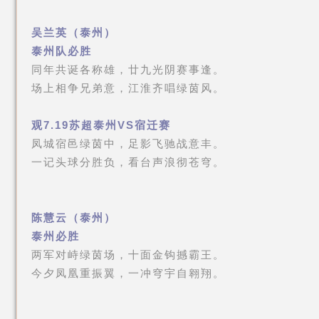
吴兰英（泰州）
泰州队必胜
同年共诞各称雄，廿九光阴赛事逢。
场上相争兄弟意，江淮齐唱绿茵风。
观7.19苏超泰州VS宿迁赛
凤城宿邑绿茵中，足影飞驰战意丰。
一记头球分胜负，看台声浪彻苍穹。
陈慧云（泰州）
泰州必胜
两军对峙绿茵场，十面金钩撼霸王。
今夕凤凰重振翼，一冲穹宇自翱翔。