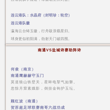
连云港队：水晶府（
封明珍
：轮空）
连云港队徽
瀛海云台铸玉徽，行舟跋浪载星归。
球身更似初阳满，劲射天门破四围。
南通
VS
盐城
诗赛助阵诗
何俊（南京）
南通鹰赫赫守玉门
莫道狼山铁壁关，星眸电掣气如磐。
忽惊月窟素娥影，倒挂金钩护玉坛。
顾红波（南通）
贺苏超足球联赛南哥六战功成