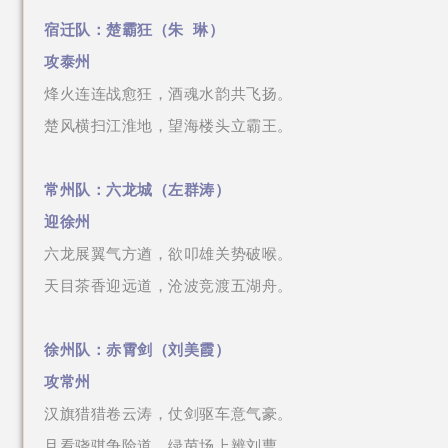
宿迁队：楚霸狂
（朱 琳
）
攻泰州
烽火连连战愈狂，酒魂水韵共飞扬。
楚风横扫江淮地，望海楼头立霸王。
常州队：六龙城
（左群涛
）
迎徐州
六龙展翼气方遒，欲叩雄关势破喉。
天目茶香迎远道，沧波竞渡五湖舟。
徐州队：赤霄剑（
刘美霞
）
攻常州
汉旗猎猎卷云涛，仗剑驱车意气豪。
且看骁骐争险道，绿茵场上辨刘曹。