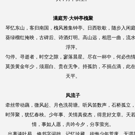
满庭芳·大钟亭槐聚
琴忆东山，客归南国，槐风雅集钟亭。日西歌歇，随步入闲
葵绿榴红掩映，古碑后、诗酒灯明。高山远，相思一曲，流
浮萍。
匀停。寻逝者，时空之隙，寥落晨星。尽在一杯中，何必伤
莫羡黄金年少，须眉白、贵在无争。持孤韵，不捐点滴，此
天平。
风流子
牵丝带动藕，微风起、月色洗荷塘。听风笛数声，石桥孤立
时萍聚，犹忆春秧。少年事、关情真俊杰，得意好文章。天
情，事如人愿，共吟今夕，分享萤光。
出离谈吐易，修书字词拙，记忆珍藏。徒悔少年荒废，无谓