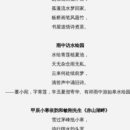
孤蓬流水梦回家。
板桥画笔风题竹，
书屋道情诗煮茶。
雨中访水绘园
水绘青莲植夏池，
天无杂念雨无私。
云来何处续前梦，
滴答声中诵旧诗。
——董小宛，字青莲，辛丑夏偕寄华、有祥雨中游如皋水绘
甲辰小寒依韵和敏刚先生《赤山湖畔》
雪过茅峰抵小寒，
诗行阔水韵头宽。