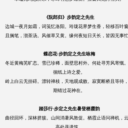
《阮郎归》步韵定之先生
边城一夜月如霜，词笺忆洛阳。玲珑花界梦生香，轻移百叶
且搁笔，沏茶汤。风催草又黄。缘何夜短日天长，皆因无事
蝶恋花·步韵定之先生咏梅
冬近黄梅芜旷态。雪已珍稀，面壁思村外。何处寻芳风寄慨
徊纸上诗之爱。
岭上白云无挂碍。漂转禅枝，天地观成败。寂寞断桥且等待
期错过花神在。
踏莎行·步定之先生暑登栖霞韵
曲径回环，深林挤簇。山间消暑风敦促。栖霞止语问禅机，
高处寻遗筑。