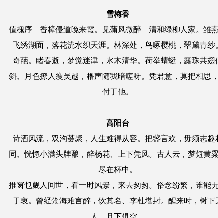
雪梅香
值槐序，香樟侵道晚来霞。见蒲风微醉，清和绿柳人家。雏
飞绣湖面，落花流水织天涯。林深处，鸟啄樱桃，翠黛青纱
奇葩。睹春逝，梦觉迷津，水木清华。荷举蜻蜓，露珠共翅
斜。月色撩人瘦吴越，橹声随我暗嗟呀。凭君意，莫把相思
付于他。
高阳台
诗酒风流，双沟荟聚，人生难得从容。把盏言欢，毋须志趣
同。恍惚小满头牌酿，醉杨花、上下凭风。古人云，梦短黄
尽在杯中。
推窗乜觑人间世，看一时风景，来去匆匆。俗念纷繁，谁能
于衷。曾经沧海难言醉，饮其名、李杜堪封。醒来时，树下
人，月下俱空。