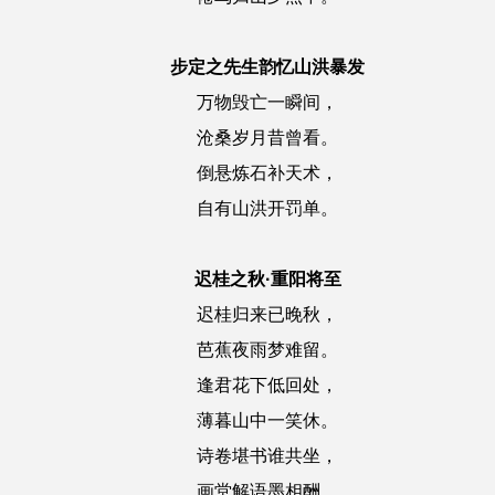
步定之先生韵忆山洪暴发
万物毁亡一瞬间，
沧桑岁月昔曾看。
倒悬炼石补天术，
自有山洪开罚单。
迟桂之秋·重阳将至
迟桂归来已晚秋，
芭蕉夜雨梦难留。
逢君花下低回处，
薄暮山中一笑休。
诗卷堪书谁共坐，
画堂解语墨相酬。