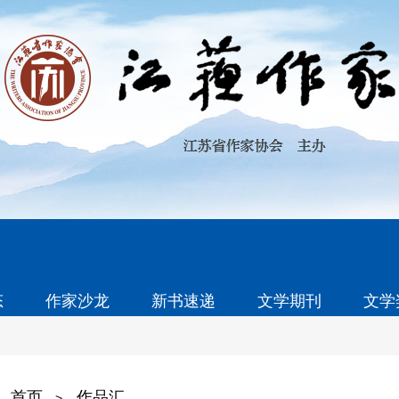
态
作家沙龙
新书速递
文学期刊
文学
首页
作品汇
>