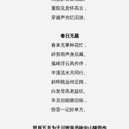
重阳见意怀高古，
穿越声光忆旧游。
春日无题
春来无事种花忙，
碎剪雨声身后藏。
孤嶂浮云风作伴，
半溪流水月同行。
斜晖眺远何迂阔，
白发登高老益狂。
辛丑但能驱旧病，
惊雷一记好单方。
甲辰五月为子川班学员咏中山陵而作