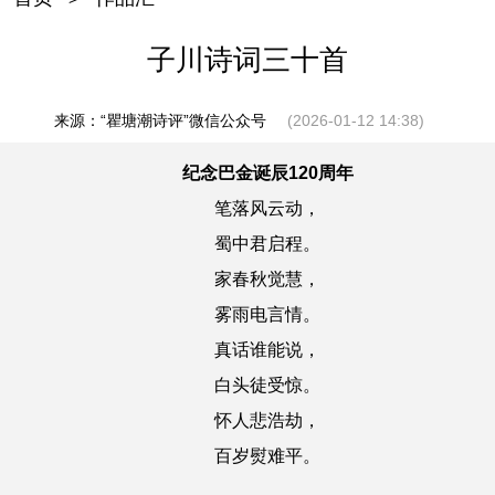
子川诗词三十首
来源：“瞿塘潮诗评”微信公众号
(2026-01-12 14:38)
纪念巴金诞辰120周年
笔落风云动，
蜀中君启程。
家春秋觉慧，
雾雨电言情。
真话谁能说，
白头徒受惊。
怀人悲浩劫，
百岁熨难平。