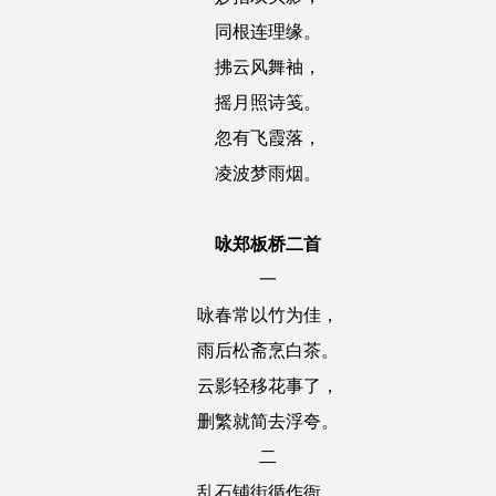
同根连理缘。
拂云风舞袖，
摇月照诗笺。
忽有飞霞落，
凌波梦雨烟。
咏郑板桥二首
一
咏春常以竹为佳，
雨后松斋烹白茶。
云影轻移花事了，
删繁就简去浮夸。
二
乱石铺街循作衙，