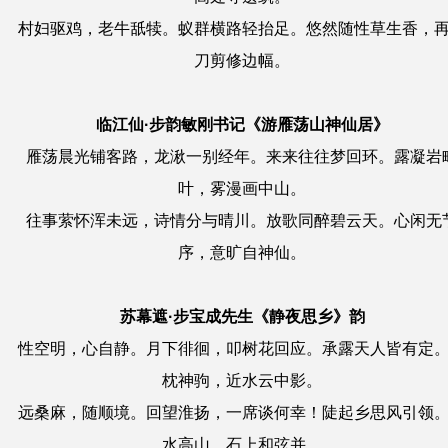
村妇驱鸡，老牛舐犊。蚁群横路轻抬足。悠然随性草生香，
刀剪修边幅。
临江仙·步韵敏刚书记《游雁荡山神仙居》
雁荡晨光铺客路，龙湫一别经年。来来往往梦回环。露凝岩
叶，雾漫画中山。
往事萦怀浑未远，诗情分与晴川。放歌同醉碧云天。心闲无
序，意旷自神仙。
苏幕遮·步宝成先生《静夜思乡》韵
性空明，心自静。月下徘徊，叩树花回应。承露天人皆有定
枕神驹，近水云中影。
远桑麻，随顺境。回望淮扬，一席谈何幸！陡起乡思风引领
水高山，石上和弦并。