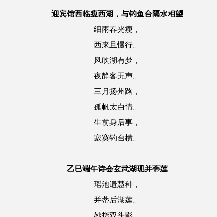
迎宾馆西临瘦西湖，与钓鱼台隔水相望
细雨春光瘦，
西来且慢行。
风吹湖有梦，
夜静客无声。
三月扬州路，
孤帆太白情。
生前身后事，
寂寞钓台横。
乙巳端午诗会玄武湖现并蒂莲
瑶池遗慧种，
并蒂后湖莲。
妙指双头影，