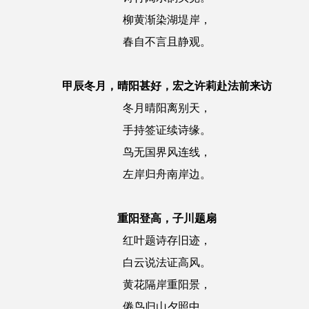
柳黄渐染湖堤岸，
春自不言且静观。
甲辰冬月，晴阳甚好，宏之许莉赴法前来访
冬月晴阳离别天，
手持签证续诗缘。
鸟无国界风连线，
左岸归舟南岸边。
重阳登高，子川题扇
红叶题诗存旧迹，
白云说法证高风。
黄花隔岸重阳景，
倦鸟归山夕照中。