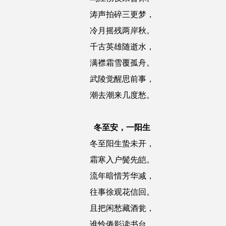
涛声拍碎三更梦，
冷月摇残两岸秋。
千古英雄随逝水，
满襟霜雪覆孤舟。
武陵觉醒思前事，
潮去潮来几度愁。
冬至安，一阳生
冬至阳生蛰未开，
霜寒入户鬓先皑。
流年暗惜芳华减，
往事徐观花信回。
且把闲愁藏酒瓮，
谁怜倦影读书台。