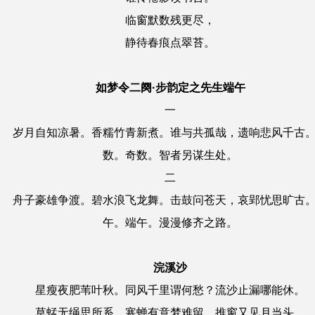
临窗默数残更尽，
静待春痕点翠苔。
如梦令二阕·步韵定之先生端午
一
岁月自知凉暑。香糯竹青新煮。谁与共孤哉，遗响悲风千古
数。奇数。智者另谋生处。
二
舟子豪雄争渡。碧水浪飞龙舞。击鼓问苍天，哀郢忧思旷古
午。端午。漫漫修齐之路。
浣溪沙
星瘦夜肥苇叶秋。同风千里谓何愁？流沙止漏哪能休。
草蜢无绳思所系，寒蝉有意梦难留。推窗又见月当头。