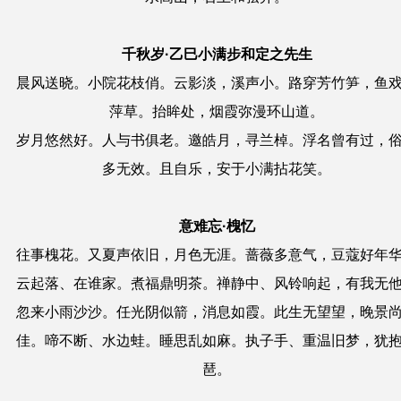
千秋岁·乙巳小满步和定之先生
晨风送晓。小院花枝俏。云影淡，溪声小。路穿芳竹笋，鱼
萍草。抬眸处，烟霞弥漫环山道。
岁月悠然好。人与书俱老。邀皓月，寻兰棹。浮名曾有过，
多无效。且自乐，安于小满拈花笑。
意难忘·槐忆
往事槐花。又夏声依旧，月色无涯。蔷薇多意气，豆蔻好年
云起落、在谁家。煮福鼎明茶。禅静中、风铃响起，有我无
忽来小雨沙沙。任光阴似箭，消息如霞。此生无望望，晚景
佳。啼不断、水边蛙。睡思乱如麻。执子手、重温旧梦，犹
琶。