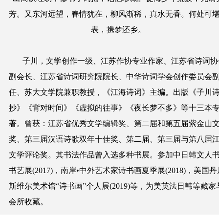
芳。又东河远望，春情犹在，柳风渐稀，真水无香。何处可
表，携梦还乡。
子川，文学创作一级、江苏作协专业作家、江苏省诗词协
副会长、江苏省诗词研究院院长、中华诗词学会创作委员会
任、苏大文学院兼职教授，《江海诗词》主编。出版《子川
抄》《背对时间》《虚拟的往事》《夜长梦不多》等十三本
著。曾获：江苏省优秀文学编辑奖、第二届和第五届紫金山
奖、第三届汉语诗歌双年十佳奖、第二届、第三届与第八届
文学评论奖。其书法作品曾入选多种书展。参加中日韩文人
书艺展(2017)，南岸•中外艺术家诗书画夏季展(2018)，美国丹
斯维尔美术馆“诗书画”个人展(2019)等，为美英法日韩等藏家
会所收藏。