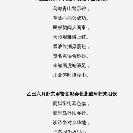
鸟瞰青山警示钟，
革除心病欠成功。
民权契阔人间事，
天步艰难海上虹。
孟浪终消毋覆短，
贤名岂误合称雄。
未知画虎蛇添足，
正鼎盛时陵寝中。
乙巳六月赴京乡贤文彰会长北戴河归来召饮
雨脚衔街暮色临，
秦皇岛外怯乡音。
谈诗坐对京华地，
把盏同为故里心。