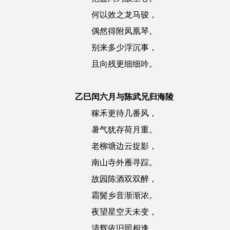
何以效之龙马骏，
偶然得附凤凰琴。
别来多少浮沉事，
且向残更细细吟。
乙巳闰六月与陈武兄归海陵
稼禾更待几番风，
暑气犹存荷月重。
老柳塘边云捉影，
南山寺外雁寻踪。
故园陈酒双双醉，
霜鬓乡音渐渐浓。
夜望星空天未变，
清辉依旧照相逢。