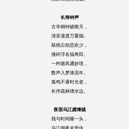
长寿钟声
古寺铜钟破晓天，
清音漫渡万重烟。
敲残尘劫悲欢少，
撞碎浮名福寿田。
一杵随风通妙境，
数声入梦涤流年。
孤鸣不逐时光老，
长伴疏林绕水边。
夜宿乌江龚滩镇
我与时间睡一头，
乌江彻夜未曾休。