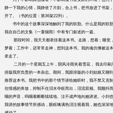
静一下我的心情，我静坐了片刻，合上书，把书放进了书架
开了。（书的位置：第
36架22列）。
书中的这个故事深深地触到了我的软肋。什么是我的软
我在自己的文集《一蓑烟雨》中有专门叙述的一篇。
那
段时间
，我天天都牵挂着这本书。走路，想着；睡觉
梦着；工作中，还常常走神
，
想到这本书。我的魂仿佛被这
牵走了。
二月
的
一个
星期五上午，阴风冷雨夹着雪花， 我去印刷
排版我所负责的一本杂志。期间，我跟排版的小刘姑娘又聊
推荐
这本书。我把书中的那个情节讲给她听时，我不禁又克
住情感的奔放，抑制不住泪水夺眶而出，泪流双颊。我颤抖
咽的声音，呜咽着断断续续地、泣不成声地向她讲述。小刘
我讲的故事情节所感动，
眼眶噙满
热泪注视着我，她也深深
感动了。