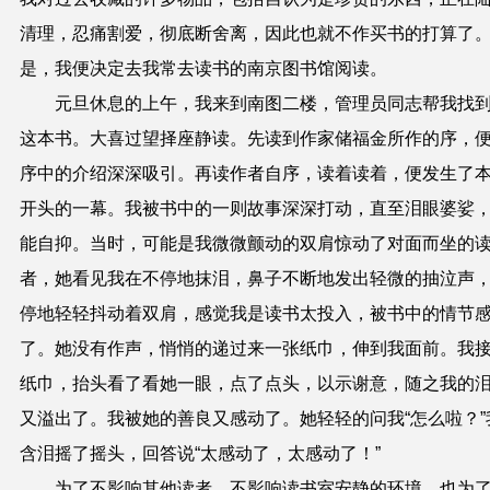
清理，忍痛割爱，彻底断舍离，因此也就不作买书的打算了
是，我便决定去我常去读书的南京图书馆阅读。
元旦休息的上午，我来到南图二楼，管理员同志帮我找
这本书。大喜过望择座静读。先读到作家储福金所作的序，
序中的介绍深深吸引。再读作者自序，读着读着，便发生了
开头的一幕。我被书中的一则故事深深打动，直至泪眼婆娑
能自抑。当时，可能是我微微颤动的双肩惊动了对面而坐的
者，她看见我在不停
地
抹泪，鼻子不断地发出轻微的抽泣声
停地轻轻抖动着双肩，感觉我是读书太投入，被书中的情节
了。她没有作声，悄悄的递过来一张纸巾，伸到我面前。我
纸巾，抬头看了看她一眼，点了点头，以示谢意，随之我的
又溢出了。我被她的善良又感动了。她轻轻的问我“怎么啦？”
含泪摇了摇头，回答说“太感动了，太感动了！”
为了不影响其他读者，不影响读书室安静的环境，也为