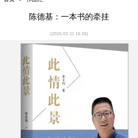
陈德基：一本书的牵挂
(2026-02-11 16:26)