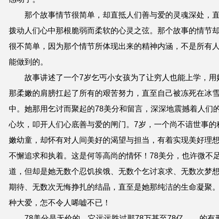
那个故事情节很简单，却直抵人们善与爱的灵魂深处，
拨动人们心中那根脆弱而柔软的心灵之弦。那个故事的情节
很不简单，因为那个情节所体现出来的精神内涵，不是所有
能做到的。
故事讲述了一个7岁乞丐小女孩为了让穷人也能上学，用
那柔嫩的肩膀扛起了所有的艰苦努力，直至自己被冻死在冰
中。她那用乞讨而聚起的
78美分
和留言
，
深深地震撼着人们
心坎，叩开人们心底善与爱的闸门。7岁，一个尚不谙世事的
嫩幼童，却怀有对人间美好的渴望与担当，有着实现美好理
不懈追求和执着。这是何等高尚的情怀！7
8
美分，也许
微不
道，但
却是她无数个忍饥挨饿、无数个乞讨哀求、无数次梦
期待、无数次无悔挣扎的结晶，直至是她那纯洁的生命凝聚
种大爱，怎不令人唏嘘不已！
7
8
美分是无价的，它远远胜过那7
8
万甚至7
8
亿……的有