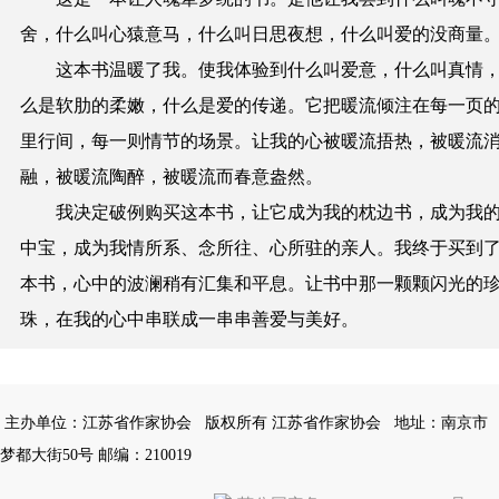
舍，什么叫心猿意马，什么叫日思夜想，什么叫爱的没商量
这本书温暖了我。使我体验到什么叫爱意，什么叫真情
么是软肋的柔嫩，什么是爱的传递。它把暖流倾注在每一页
里行间，每一则情节的场景。让我的心被暖流捂热，被暖流
融，被暖流陶醉，被暖流而春意盎然。
我决定破例购买这本书，让它成为我的枕边书，成为我
中宝，成为我情所系、念所往、心所驻的亲人。我终于买到
本书，心中的波澜稍有汇集和平息。让书中那一颗颗闪光的
珠，在我的心中串联成一串串善爱与美好。
主办单位：江苏省作家协会
版权所有 江苏省作家协会
地址：南京市
梦都大街50号 邮编：210019