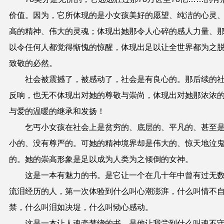
价值。因为，它所体现的是
小女孩美好的愿望、纯洁的心灵
高的精神、伟大的灵魂
；体现
出她那令人心碎的感人力量
、
以令任何人都
觉
得惭愧的
惊醒，体现
出足以让全世界都为之
致敬的必然
。
社会被震撼了，被感动了，社会是有良心的。那后
续
的
反
响
，
也
无不
体现
出
对
她的
尊敬与崇尚，体现出对她那浓浓
与爱的温暖的继承和发扬！
乞丐小女孩在社会上是贫穷的、底层的、平凡的、甚至
小的、没有尊严的。可她的精神境界却是伟大的、惊天地泣
的。她的崇高形象是足以成为人类为之倾倒的女神。
这是一本有魅力的书。是它让一个在几十年中曾有过无
流泪经历的人，第一次体验到什么叫心潮澎湃，什么叫情不
禁，什么叫泪如决堤，什么叫恸心感动。
这是一本让人魂牵梦绕的书。是他让我尝到什么叫魂不