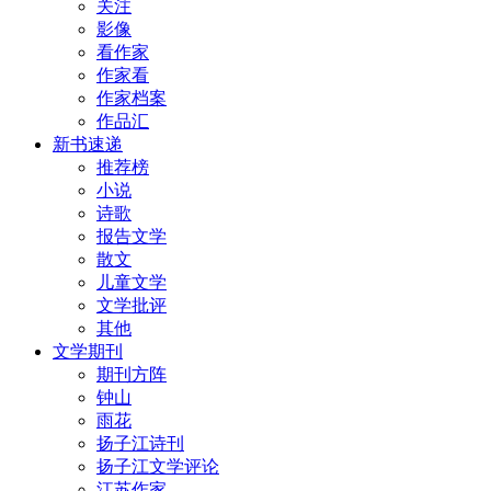
关注
影像
看作家
作家看
作家档案
作品汇
新书速递
推荐榜
小说
诗歌
报告文学
散文
儿童文学
文学批评
其他
文学期刊
期刊方阵
钟山
雨花
扬子江诗刊
扬子江文学评论
江苏作家