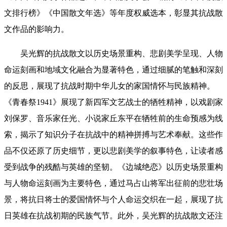
文排行榜》《中国散文年选》等年度权威选本，彰显其抗战散
文作品的影响力。
吴光辉的抗战散文以历史场景重构、悲剧美学呈现、人物
命运刻画和地域文化融合为显著特色，通过细腻的笔触和深刻
的反思，展现了抗战时期中华儿女的家国情怀与民族精神。
《青春祭1941》展现了新四军文艺战士的牺牲精神，以戏剧家
刘保罗、音乐家任光、小说家丘东平在牺牲前的生命预感为线
索，揭示了知识分子在抗战中的精神拼搏与艺术奉献。这些作
品不仅还原了历史细节，更以悲剧美学的叙事特色，让读者感
受到战争的残酷与英雄的坚韧。《边城绝恋》以历史场景重构
与人物命运刻画为主要特色，通过马占山将军出征前的悲壮场
景，将抗日将士的爱国情怀与个人命运交织在一起，展现了抗
日英雄在抗战初期的民族气节。此外，吴光辉的抗战散文还注