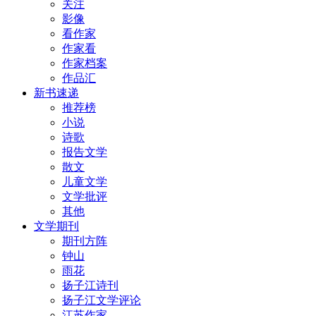
关注
影像
看作家
作家看
作家档案
作品汇
新书速递
推荐榜
小说
诗歌
报告文学
散文
儿童文学
文学批评
其他
文学期刊
期刊方阵
钟山
雨花
扬子江诗刊
扬子江文学评论
江苏作家