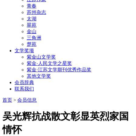
青春
苏州杂志
太湖
翠苑
金山
三角洲
楚苑
文学奖项
紫金山文学奖
紫金·人民文学之星奖
紫金·江苏文学期刊优秀作品奖
其他文学奖
会员辞典
联系我们
首页
>
会员信息
吴光辉抗战散文彰显英烈家国
情怀