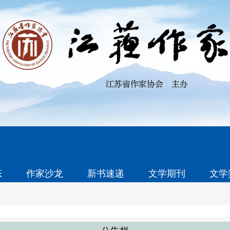
态
作家沙龙
新书速递
文学期刊
文学