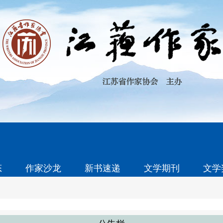
态
作家沙龙
新书速递
文学期刊
文学