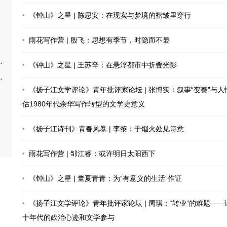
《钟山》之星 | 陈思安：在现实与梦境的褶皱里穿行
雨花写作营 | 殷飞：思想有季节，时隐而不显
《钟山》之星 | 王苏辛：在悬浮都市中折叠光影
《扬子江文学评论》青年批评家论坛 | 张博实：叙事“变奏”与人
估1980年代余华写作转型的文学史意义
《扬子江诗刊》青春风暴 | 李黎：于烟火处见诗意
雨花写作营 | 邹江睿：或许明日太阳西下
《钟山》之星 | 董夏青青：为“有意义的生活”作证
《扬子江文学评论》青年批评家论坛 | 周琪：“转业”的难题—
十年代的政治心迹和文学参与