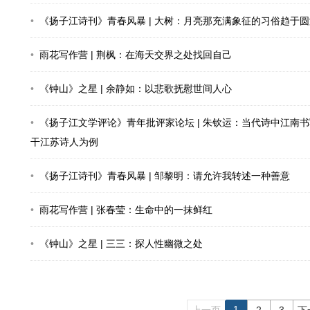
《扬子江诗刊》青春风暴 | 大树：月亮那充满象征的习俗趋于圆
雨花写作营 | 荆枫：在海天交界之处找回自己
《钟山》之星 | 余静如：以悲歌抚慰世间人心
《扬子江文学评论》青年批评家论坛 | 朱钦运：当代诗中江南
干江苏诗人为例
《扬子江诗刊》青春风暴 | 邹黎明：请允许我转述一种善意
雨花写作营 | 张春莹：生命中的一抹鲜红
《钟山》之星 | 三三：探人性幽微之处
1