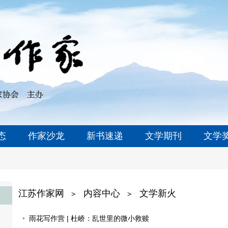
态
作家沙龙
新书速递
文学期刊
文学
江苏作家网
内容中心
文学新火
>
>
雨花写作营 | 杜峤：乱世里的微小救赎