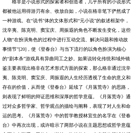
格非是小说形式的探索者和创造者，几乎所有的小说形式
都被他运用得游刃有余、收放自如，小说在格非笔下俨然成了
一种游戏。在“说书”体的文体形式和“元小说”的叙述框架中，
沈辛夷、陈克明、窦宝庆、周振遐的角色不断发生变化，这些
人物“在扮演角色的过程中进行互动交流、解决问题和推动故
事情节”[20]，使《登春台》与当下流行的以角色扮演为核心
的“剧本杀”游戏具有异曲同工之妙。如果说转化传统和域外镜
鉴主要表现出格非在艺术形式方面的探索，那么格非通过沈辛
夷、陈克明、窦宝庆、周振遐的人生经历透视了生命的意义和
存在的价值，从而使《登春台》延续了《月落荒寺》的思路，
则表现了鲜明的辩证思维和深厚的哲学意蕴。《月落荒寺》通
过对众多哲学家、哲学观点的描绘与阐释，表现了对人生和命
运的思考。《月落荒寺》中的哲学教授林宜生的名字在《登春
台》中再次出现，或许暗示了两部小说在主题思想或哲学意蕴