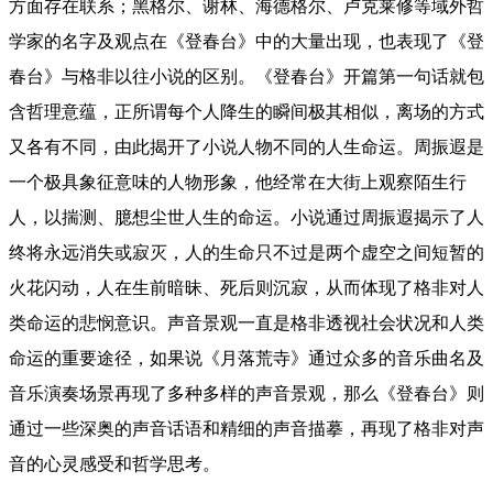
方面存在联系；黑格尔、谢林、海德格尔、卢克莱修等域外哲
学家的名字及观点在《登春台》中的大量出现，也表现了《登
春台》与格非以往小说的区别。《登春台》开篇第一句话就包
含哲理意蕴，正所谓每个人降生的瞬间极其相似，离场的方式
又各有不同，由此揭开了小说人物不同的人生命运。周振遐是
一个极具象征意味的人物形象，他经常在大街上观察陌生行
人，以揣测、臆想尘世人生的命运。小说通过周振遐揭示了人
终将永远消失或寂灭，人的生命只不过是两个虚空之间短暂的
火花闪动，人在生前暗昧、死后则沉寂，从而体现了格非对人
类命运的悲悯意识。声音景观一直是格非透视社会状况和人类
命运的重要途径，如果说《月落荒寺》通过众多的音乐曲名及
音乐演奏场景再现了多种多样的声音景观，那么《登春台》则
通过一些深奥的声音话语和精细的声音描摹，再现了格非对声
音的心灵感受和哲学思考。