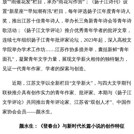
放”“雨催花发”栏目，承办“雨花写作营”；《扬子江诗刊》设
置“新星座”“早知潮有汛”栏目，每年评选扬子江年度青年诗人
奖，推出江苏十佳青年诗人，举办长三角新青年诗会等青年诗
歌活动；《扬子江文学评论》推介优秀青年学者的批评文章，
连续七年组织扬子江青年批评家论坛，2023年起，深入高校文
学院举办学术工作坊……江苏作协多措并举，囊括新鲜“青年
面孔”，凝聚青年文学力量，展现文学薪火相传的独特魅力，
见证一代青年作家、学者的探索与创造。
近期，江苏文学以全新栏目“文学新火”，与四大文学期刊
联袂推介具有创作实力的青年作家、批评家。本期与《扬子江
文学评论》共同推出青年评论家、
江苏省“双创人才”、中国作
家协会会员
——
颜水生
。
颜水生：《登春台》与新时代长篇小说的创作特征