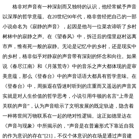
格非对声音有一种深刻而又独特的认识，他经常赋予声音
以深厚的哲学意蕴。在20世纪90年代，格非曾经把自己的一部
小说命名为《寂静的声音》，起因是他与一位菜农谛听了乡村
树林中的寂静之声。在《望春风》中，拆迁后的儒里赵村远离
市声，惟有死一般的寂静。无论是记忆中的乡村，还是现实中
的乡村，格非似乎对静寂的声音带有深刻的怀念和向往。如果
说《春尽江南》和《月落荒寺》中的音乐之声大都体现的是审
美意蕴，那么《登春台》中的声音话语大都具有哲学意味。在
《登春台》中，周振遐在昏迷时听到的庄重而又遥远的声音其
实就是对人生价值的哲学思考，小说引用牛顿的名言“上帝是
关联的声音”，认为声音暗示了文明发展的既定轨迹，隐含着
一种将世间万物联系在一起的绝对性逻辑。这正如德里达在
《声音与现象》中所揭示的，“声音是在普遍形式下靠近自我
的作为意识的存在”[21]，不仅个体意识的在场是通过声音建