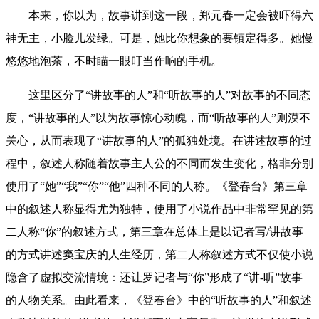
本来，你以为，故事讲到这一段，郑元春一定会被吓得六
神无主，小脸儿发绿。可是，她比你想象的要镇定得多。她慢
悠悠地泡茶，不时瞄一眼叮当作响的手机。
这里区分了“讲故事的人”和“听故事的人”对故事的不同态
度，“讲故事的人”以为故事惊心动魄，而“听故事的人”则漠不
关心，从而表现了“讲故事的人”的孤独处境。在讲述故事的过
程中，叙述人称随着故事主人公的不同而发生变化，格非分别
使用了“她”“我”“你”“他”四种不同的人称。《登春台》第三章
中的叙述人称显得尤为独特，使用了小说作品中非常罕见的第
二人称“你”的叙述方式，第三章在总体上是以记者写/讲故事
的方式讲述窦宝庆的人生经历，第二人称叙述方式不仅使小说
隐含了虚拟交流情境：还让罗记者与“你”形成了“讲-听”故事
的人物关系。由此看来，《登春台》中的“听故事的人”和叙述