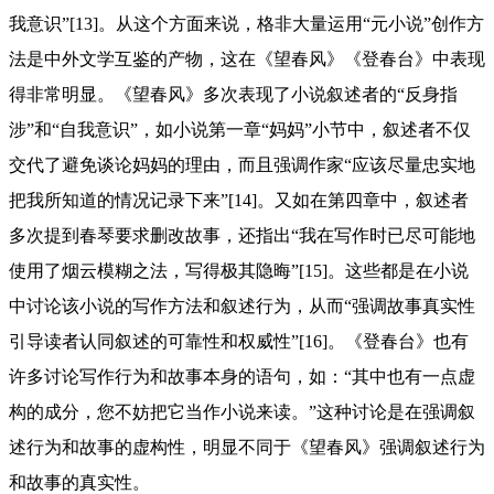
我意识”[13]。从这个方面来说，格非大量运用“元小说”创作方
法是中外文学互鉴的产物，这在《望春风》《登春台》中表现
得非常明显。《望春风》多次表现了小说叙述者的“反身指
涉”和“自我意识”，如小说第一章“妈妈”小节中，叙述者不仅
交代了避免谈论妈妈的理由，而且强调作家“应该尽量忠实地
把我所知道的情况记录下来”[14]。又如在第四章中，叙述者
多次提到春琴要求删改故事，还指出“我在写作时已尽可能地
使用了烟云模糊之法，写得极其隐晦”[15]。这些都是在小说
中讨论该小说的写作方法和叙述行为，从而“强调故事真实性
引导读者认同叙述的可靠性和权威性”[16]。《登春台》也有
许多讨论写作行为和故事本身的语句，如：“其中也有一点虚
构的成分，您不妨把它当作小说来读。”这种讨论是在强调叙
述行为和故事的虚构性，明显不同于《望春风》强调叙述行为
和故事的真实性。