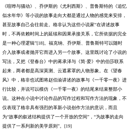
《喧哗与骚动》、乔伊斯的《尤利西斯》、普鲁斯特的《追忆
似水年华》等小说的故事走向大都是通过人物的感觉来安排，
甚至故事自己会往前走。格非认为这些小说家“在讲述故事
时，不再依赖时间上的延续和因果承接关系，它所依据的完全
是一种心理逻辑”[18]。福克纳、乔伊斯、普鲁斯特可以随时
介入故事或者抛开它而进入另一个故事。这里既讨论了小说的
写法，又把《登春台》中的蒋承泽与《简·爱》中的伯莎联系
起来，两者都是高深莫测、云遮雾罩的人物形象。在《望春
风》中，格非也试图将赵伯渝讲述的故事与《一千零一夜》进
行比较，并说可以模仿《一千零一夜》的结尾来结束整部小
说。这种在小说中讨论作品的写作过程和写作方法的现象，不
仅表现了格非具有强烈的革新小说创作方法的意识，而且
为“故事的叙述结构提供了一个开放的空间”，“为故事的走向
提供了一系列新的美学原则”。[19]