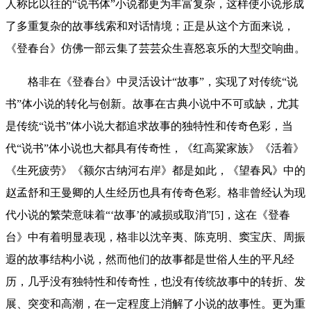
人称比以往的“说书体”小说都更为丰富复杂，这样使小说形成
了多重复杂的故事线索和对话情境；正是从这个方面来说，
《登春台》仿佛一部云集了芸芸众生喜怒哀乐的大型交响曲。
格非在《登春台》中灵活设计“故事”，实现了对传统“说
书”体小说的转化与创新。故事在古典小说中不可或缺，尤其
是传统“说书”体小说大都追求故事的独特性和传奇色彩，当
代“说书”体小说也大都具有传奇性，《红高粱家族》《活着》
《生死疲劳》《额尔古纳河右岸》都是如此，《望春风》中的
赵孟舒和王曼卿的人生经历也具有传奇色彩。格非曾经认为现
代小说的繁荣意味着“‘故事’的减损或取消”[5]，这在《登春
台》中有着明显表现，格非以沈辛夷、陈克明、窦宝庆、周振
遐的故事结构小说，然而他们的故事都是世俗人生的平凡经
历，几乎没有独特性和传奇性，也没有传统故事中的转折、发
展、突变和高潮，在一定程度上消解了小说的故事性。更为重