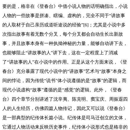
要的是，格非在《登春台》中借小说人物的话明确指出，小说
人物的一些故事是拼凑、瞎编、虚构的，完全不同于“讲故事
的人取材于自己亲历或道听途说的经验”[6]；尤其是小说中多
次指出故事有着无数个分叉，每个分叉都会自动生长出新故
事，并且故事本身有一种执拗神秘的力量，能够自动讲下去，
也能够阻止“讲故事的人”讲下去，这在一定程度上了消减
了“讲故事的人”在小说中的作用。正是从这个方面来说，《登
春台》充分暴露了现代小说中的“讲故事”艺术与“故事”本身之
间的悖论，因为传统“说书”体小说遵循的是“故事”的逻辑，而
现代小说虚构“故事”遵循的是“感觉”的逻辑。此外，《登春
台》四个章节分别讲述了沈辛夷、陈克明、窦宝庆、周振遐四
人的人生经历，仿佛四篇人物传记，因此又可以说《登春台》
是一部典型的纪传体长篇小说。纪传体是司马迁创立的文体，
它通过人物活动来反映历史事件，纪传体小说形式也是格非的