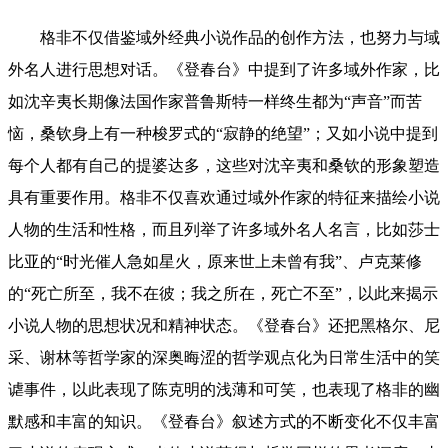
格非不仅借鉴域外经典小说作品的创作方法，也努力与域
外名人进行思想对话。《登春台》中提到了许多域外作家，比
如沈辛夷长期像法国作家普鲁斯特一样终生都为“声音”而苦
恼，桑钦身上有一种梭罗式的“寂静的绝望”；又如小说中提到
每个人都有自己的提婆达多，这些对沈辛夷和桑钦的形象塑造
具有重要作用。格非不仅喜欢通过域外作家的特征来描绘小说
人物的生活和性格，而且列举了许多域外名人名言，比如莎士
比亚的“时光催人急如星火，原来世上未曾有我”、卢克莱修
的“死亡所至，我不在彼；我之所在，死亡不至”，以此来揭示
小说人物的思想状况和精神状态。《登春台》还把黑格尔、尼
采、谢林等哲学家的深奥晦涩的哲学观点化为日常生活中的笑
谑事件，以此表现了陈克明的浅薄和可笑，也表现了格非的幽
默感和丰富的知识。《登春台》叙述方式的不断变化不仅丰富