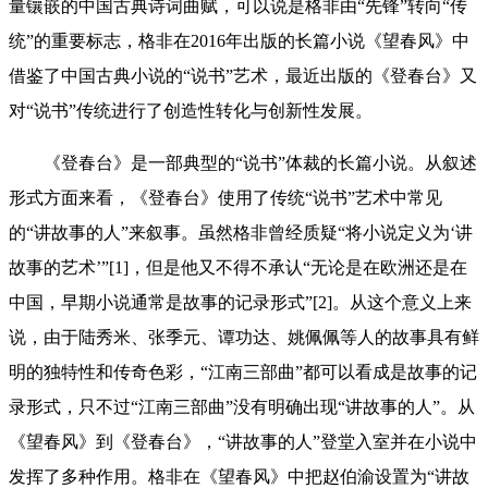
量镶嵌的中国古典诗词曲赋，可以说是格非由“先锋”转向“传
统”的重要标志，格非在2016年出版的长篇小说《望春风》中
借鉴了中国古典小说的“说书”艺术，最近出版的《登春台》又
对“说书”传统进行了创造性转化与创新性发展。
《登春台》是一部典型的“说书”体裁的长篇小说。从叙述
形式方面来看，《登春台》使用了传统“说书”艺术中常见
的“讲故事的人”来叙事。虽然格非曾经质疑“将小说定义为‘讲
故事的艺术’”[1]，但是他又不得不承认“无论是在欧洲还是在
中国，早期小说通常是故事的记录形式”[2]。从这个意义上来
说，由于陆秀米、张季元、谭功达、姚佩佩等人的故事具有鲜
明的独特性和传奇色彩，“江南三部曲”都可以看成是故事的记
录形式，只不过“江南三部曲”没有明确出现“讲故事的人”。从
《望春风》到《登春台》，“讲故事的人”登堂入室并在小说中
发挥了多种作用。格非在《望春风》中把赵伯渝设置为“讲故