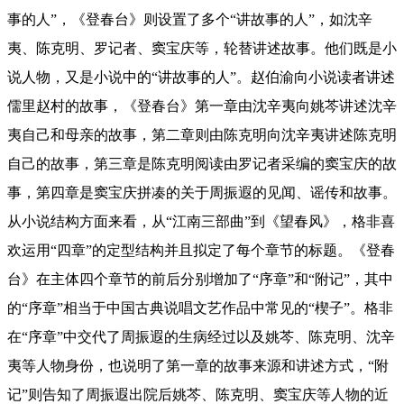
事的人”，《登春台》则设置了多个“讲故事的人”，如沈辛
夷、陈克明、罗记者、窦宝庆等，轮替讲述故事。他们既是小
说人物，又是小说中的“讲故事的人”。赵伯渝向小说读者讲述
儒里赵村的故事，《登春台》第一章由沈辛夷向姚芩讲述沈辛
夷自己和母亲的故事，第二章则由陈克明向沈辛夷讲述陈克明
自己的故事，第三章是陈克明阅读由罗记者采编的窦宝庆的故
事，第四章是窦宝庆拼凑的关于周振遐的见闻、谣传和故事。
从小说结构方面来看，从“江南三部曲”到《望春风》，格非喜
欢运用“四章”的定型结构并且拟定了每个章节的标题。《登春
台》在主体四个章节的前后分别增加了“序章”和“附记”，其中
的“序章”相当于中国古典说唱文艺作品中常见的“楔子”。格非
在“序章”中交代了周振遐的生病经过以及姚芩、陈克明、沈辛
夷等人物身份，也说明了第一章的故事来源和讲述方式，“附
记”则告知了周振遐出院后姚芩、陈克明、窦宝庆等人物的近