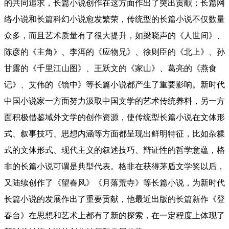
的共同追求，长篇小说创作在这方面作出了突出贡献；长篇网
络小说和长篇科幻小说愈发繁荣，传统型的长篇小说不仅数量
众多，而且艺术质量有了很大提升，如梁晓声的《人世间》、
陈彦的《主角》、李洱的《应物兄》、徐则臣的《北上》、孙
甘露的《千里江山图》、王跃文的《家山》、葛亮的《燕食
记》、艾伟的《镜中》等长篇小说都产生了重要影响。新时代
中国小说家一方面努力汲取中国文学的艺术传统养料，另一方
面积极借鉴域外文学的创作资源，使传统型长篇小说在文体形
式、叙事技巧、思想内涵等方面都呈现出鲜明特征，比如杂糅
式的文体形式、现代主义的叙述技巧、辩证性的哲学意蕴，格
非的长篇小说可谓是典型代表。格非在获得茅盾文学奖以后，
又陆续创作了《望春风》《月落荒寺》等长篇小说，为新时代
长篇小说的发展作出了重要贡献，他最近出版的长篇新作《登
春台》在思想和艺术上都有了新的探索，在一定程度上体现了