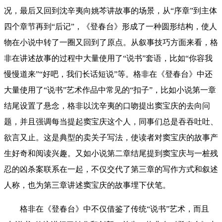
况，最后又回到沈辛夷向姚芩讲故事的场景，从“序章”到主体
四个章节再到“后记”，《登春台》形成了一种圆形结构，使人
物在小说中转了一圈又回到了原点。从叙事技巧方面来看，格
非在讲述故事的过程中大量使用了“说书”套语，比如“你容我
慢慢道来”“好吧，我们长话短说”等。格非在《登春台》中还
大量使用了“说书”艺术作品中常见的“扣子”，比如小说第一章
结尾设置了悬念，格非以沈辛夷的口吻提出窦宝庆的去向问
题，并且强调每当提起窦宝庆这个人，同事们总是吞吞吐吐、
欲言又止。这是典型的卖关子写法，使读者对窦宝庆的故事产
生好奇和阅读兴趣。又如小说第二章结尾提到窦宝庆与一桩残
忍的凶杀案联系在一起，不仅交代了第三章的写作方式和叙述
人称，也为第三章讲述窦宝庆的故事埋下伏笔。
格非在《登春台》中不仅借鉴了传统“说书”艺术，而且