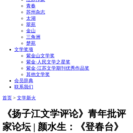
青春
苏州杂志
太湖
翠苑
金山
三角洲
楚苑
文学奖项
紫金山文学奖
紫金·人民文学之星奖
紫金·江苏文学期刊优秀作品奖
其他文学奖
会员辞典
联系我们
首页
>
文学新火
《扬子江文学评论》青年批评
家论坛 | 颜水生：《登春台》