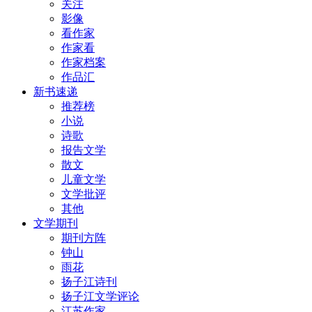
关注
影像
看作家
作家看
作家档案
作品汇
新书速递
推荐榜
小说
诗歌
报告文学
散文
儿童文学
文学批评
其他
文学期刊
期刊方阵
钟山
雨花
扬子江诗刊
扬子江文学评论
江苏作家