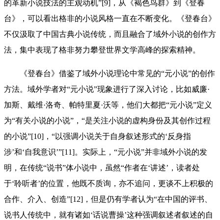
的革新小说技法的主观动机”[9]，从《褐色鸟群》到《登春
台》，可以看出格非的小说风格一直在不断变化。《登春台》
不仅汲取了中国古典小说传统，而且融合了域外小说的创作方
法，集中表现了格非努力攀登世界文学高峰的探索精神。
《登春台》借鉴了域外小说理论中常见的“元小说”的创作
方法。域外学者对“元小说”现象进行了深入讨论，比如威廉·
加斯、戴维·洛奇、帕特里夏·沃等，他们大都把“元小说”定义
为“有关小说的小说”，“是关注小说的虚构身份及其创作过程
的小说”[10]，“以强调小说关于自身叙述形式的‘反身指
涉’和‘自我意识’”[11]。实际上，“元小说”并非域外小说的发
明，在传统“说书”体小说中，虽然“作者在‘讲述’，读者处
于‘聆听者’的位置，他既不质询，亦不追问，更谈不上积极的
合作、介入、创造”[12]，但是仍有学者认为“在中国的评书、
说书人传统中，就有诸如‘话说曹操’这种强调叙述者叙述的自