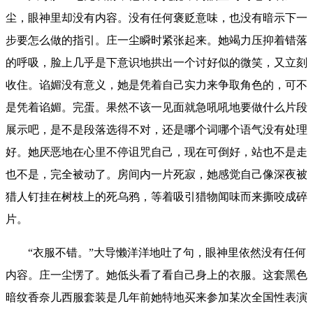
尘，眼神里却没有内容。没有任何褒贬意味，也没有暗示下一
步要怎么做的指引。庄一尘瞬时紧张起来。她竭力压抑着错落
的呼吸，脸上几乎是下意识地拱出一个讨好似的微笑，又立刻
收住。谄媚没有意义，她是凭着自己实力来争取角色的，可不
是凭着谄媚。完蛋。果然不该一见面就急吼吼地要做什么片段
展示吧，是不是段落选得不对，还是哪个词哪个语气没有处理
好。她厌恶地在心里不停诅咒自己，现在可倒好，站也不是走
也不是，完全被动了。房间内一片死寂，她感觉自己像深夜被
猎人钉挂在树枝上的死乌鸦，等着吸引猎物闻味而来撕咬成碎
片。
“衣服不错。”大导懒洋洋地吐了句，眼神里依然没有任何
内容。庄一尘愣了。她低头看了看自己身上的衣服。这套黑色
暗纹香奈儿西服套装是几年前她特地买来参加某次全国性表演