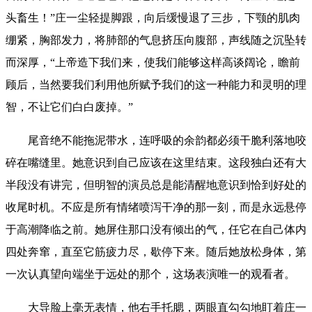
头畜生！”庄一尘轻提脚跟，向后缓慢退了三步，下颚的肌肉
绷紧，胸部发力，将肺部的气息挤压向腹部，声线随之沉坠转
而深厚，“上帝造下我们来，使我们能够这样高谈阔论，瞻前
顾后，当然要我们利用他所赋予我们的这一种能力和灵明的理
智，不让它们白白废掉。”
尾音绝不能拖泥带水，连呼吸的余韵都必须干脆利落地咬
碎在嘴缝里。她意识到自己应该在这里结束。这段独白还有大
半段没有讲完，但明智的演员总是能清醒地意识到恰到好处的
收尾时机。不应是所有情绪喷泻干净的那一刻，而是永远悬停
于高潮降临之前。她屏住那口没有倾出的气，任它在自己体内
四处奔窜，直至它筋疲力尽，歇停下来。随后她放松身体，第
一次认真望向端坐于远处的那个，这场表演唯一的观看者。
大导脸上毫无表情，他右手托腮，两眼直勾勾地盯着庄一