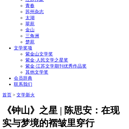
青春
苏州杂志
太湖
翠苑
金山
三角洲
楚苑
文学奖项
紫金山文学奖
紫金·人民文学之星奖
紫金·江苏文学期刊优秀作品奖
其他文学奖
会员辞典
联系我们
首页
>
文学新火
《钟山》之星 | 陈思安：在现
实与梦境的褶皱里穿行