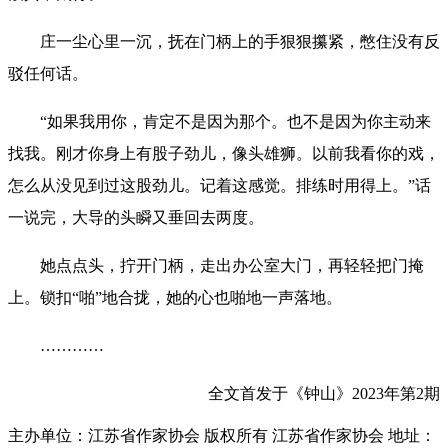
庄一尘心里一沉，抚在门柄上的手狠狠攥紧，憋住没有反
驳任何话。
“如果我用你，肯定不是因为那个。也不是因为你主动来
找我。刚才你身上有股子劲儿，像头雄狮。以前我看你的戏，
怎么从没见到过这股劲儿。记着这感觉。排练时用得上。”话
一说完，大导的头瞬又垂回去两度。
她点点头，拧开门柄，走出办公室大门，再轻轻把门掩
上。锁扣“啪”地合拢，她的心也啪地一声落地。
…………
全文首发于《钟山》2023年第2期
主办单位：江苏省作家协会
版权所有 江苏省作家协会
地址：