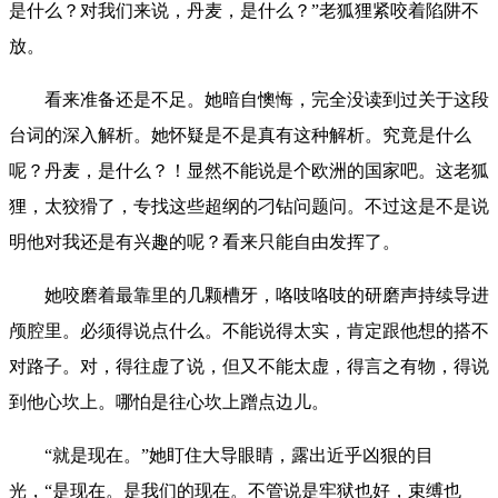
是什么？对我们来说，丹麦，是什么？”老狐狸紧咬着陷阱不
放。
看来准备还是不足。她暗自懊悔，完全没读到过关于这段
台词的深入解析。她怀疑是不是真有这种解析。究竟是什么
呢？丹麦，是什么？！显然不能说是个欧洲的国家吧。这老狐
狸，太狡猾了，专找这些超纲的刁钻问题问。不过这是不是说
明他对我还是有兴趣的呢？看来只能自由发挥了。
她咬磨着最靠里的几颗槽牙，咯吱咯吱的研磨声持续导进
颅腔里。必须得说点什么。不能说得太实，肯定跟他想的搭不
对路子。对，得往虚了说，但又不能太虚，得言之有物，得说
到他心坎上。哪怕是往心坎上蹭点边儿。
“就是现在。”她盯住大导眼睛，露出近乎凶狠的目
光，“是现在。是我们的现在。不管说是牢狱也好，束缚也