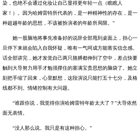
染，也绝不会通过化妆让自己显得更年轻一点（瞧瞧人
家！）。因为哈姆雷特所代表的，是一种精神性的存在，是一
种超越年龄的思想，不该被扮演者的年龄所局限。”
她一股脑地将事先准备好的说辞全部甩到桌面上，担心一
旦停下来就会陷入自我怀疑，唯有一气呵成方能凿实信念感。
话全部讲完，她才发觉自己两只胳膊都伸到了空中，差点快要
触到大导努力用手才勉强撑住的塞满宝贵思想的脑袋了。她立
刻把手缩了回来，心里默想，这段演说只能打五十七分，及格
线都不到。情绪控制有大问题。
“谁跟你说，我觉得你演哈姆雷特年龄太大了？”大导依然
面无表情。
“没人那么说。我只是有这种担心。”