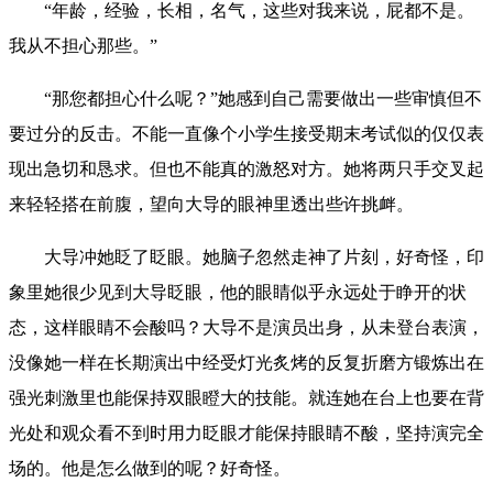
“年龄，经验，长相，名气，这些对我来说，屁都不是。
我从不担心那些。”
“那您都担心什么呢？”她感到自己需要做出一些审慎但不
要过分的反击。不能一直像个小学生接受期末考试似的仅仅表
现出急切和恳求。但也不能真的激怒对方。她将两只手交叉起
来轻轻搭在前腹，望向大导的眼神里透出些许挑衅。
大导冲她眨了眨眼。她脑子忽然走神了片刻，好奇怪，印
象里她很少见到大导眨眼，他的眼睛似乎永远处于睁开的状
态，这样眼睛不会酸吗？大导不是演员出身，从未登台表演，
没像她一样在长期演出中经受灯光炙烤的反复折磨方锻炼出在
强光刺激里也能保持双眼瞪大的技能。就连她在台上也要在背
光处和观众看不到时用力眨眼才能保持眼睛不酸，坚持演完全
场的。他是怎么做到的呢？好奇怪。