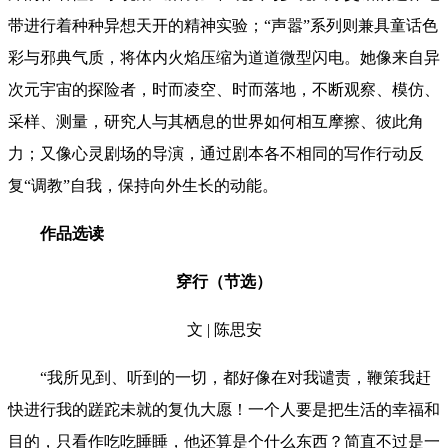
带进行着种种异想天开的精神实验；“声嚣”系列则兼具童话色
彩与邪典气质，将体内火焰压缩为道道微型闪电。她像来自异
次元宇宙的探险者，时而凌空、时而落地，不断观察、模仿、
采样、测量，研究人与其栖息的世界如何相互摩擦、彼此角
力；又像心灵剧场的导演，通过剧本各不相同的写作行动反
复“调教”自我，保持向外生长的动能。
作品选读
穿行
（节选）
文 | 陈思安
“我所见到、听到的一切，都好像在对我谴责，鞭策我赶
快进行我的蹉跎未就的复仇大愿！一个人要是把生活的幸福和
目的，只看作吃吃睡睡，他还算是个什么东西？简直不过是一