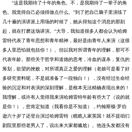
“这是我期待了十年的角色。不，是我期待了一辈子的角
色。我觉得自己必须得做点什么。”到了把自己脑子里演练了
几十遍的演讲派上用场的时候了，她从得知这个消息的那刻
起，就在打磨这场讲演。“大导，我知道很多人都会认为哈姆
雷特代表了青年思想和青年精神，最好是由青年人来演（这很
多人里恐怕就包括你！）。但以我对所谓青年的理解，那可不
代表年龄。那些关于哲学和道德的思考，冷血的谋杀，复仇的
筹划，欲望的挫败，对所谓真正之爱的理解（老娘可是看了好
多研究资料呢，不是就准备了一段独白！），没有经过生命经
验的沉淀和对表演的深刻理解，是根本无法精确表现出来的！
我理解，或许有人觉得我来演哈姆雷特年龄有些大了（说的就
是你！），您肯定知道（我看你是不知道），约翰斯顿·罗伯
逊六十岁了还登台演过哈姆雷特（瞧瞧人家英国！就不提咱们
剧院里那些老男人了，说出来大家都尴尬）。他连头发都没有