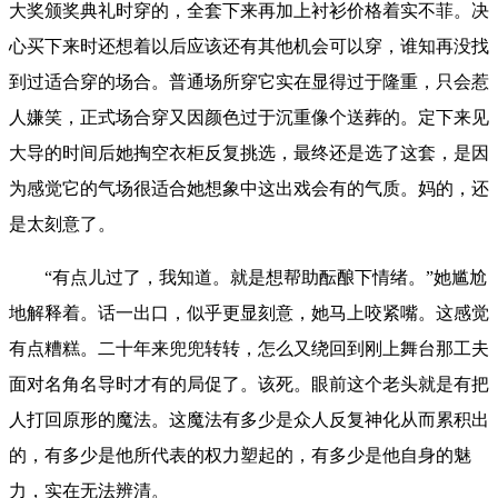
大奖颁奖典礼时穿的，全套下来再加上衬衫价格着实不菲。决
心买下来时还想着以后应该还有其他机会可以穿，谁知再没找
到过适合穿的场合。普通场所穿它实在显得过于隆重，只会惹
人嫌笑，正式场合穿又因颜色过于沉重像个送葬的。定下来见
大导的时间后她掏空衣柜反复挑选，最终还是选了这套，是因
为感觉它的气场很适合她想象中这出戏会有的气质。妈的，还
是太刻意了。
“有点儿过了，我知道。就是想帮助酝酿下情绪。”她尴尬
地解释着。话一出口，似乎更显刻意，她马上咬紧嘴。这感觉
有点糟糕。二十年来兜兜转转，怎么又绕回到刚上舞台那工夫
面对名角名导时才有的局促了。该死。眼前这个老头就是有把
人打回原形的魔法。这魔法有多少是众人反复神化从而累积出
的，有多少是他所代表的权力塑起的，有多少是他自身的魅
力，实在无法辨清。