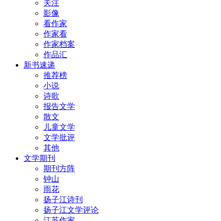
关注
影像
看作家
作家看
作家档案
作品汇
新书速递
推荐榜
小说
诗歌
报告文学
散文
儿童文学
文学批评
其他
文学期刊
期刊方阵
钟山
雨花
扬子江诗刊
扬子江文学评论
江苏作家