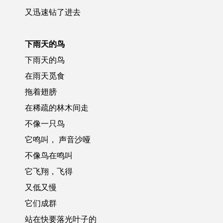
又迅速钻了进去
下雨天的鸟
下雨天的鸟
在雨天觅食
拖着翅膀
在稀疏的林木间走
不像一只鸟
它鸣叫， 声音沙哑
不像鸟在鸣叫
它飞翔，飞得
又低又慢
它们成群
站在快要落光叶子的