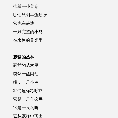
带着一种善意
哪怕只剩半边翅膀
它也在讲述
一只完整的小鸟
在哀怜的目光里
寂静的丛林
面前的丛林里
突然一丝闪动
哦，一只小鸟
我们这样称呼它
它是一只什么鸟
它是一只鸟吗
它从寂静中飞出