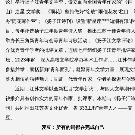
论》举行扬子江青年文学季，设立面向全国青年作家的“《钟
山》之星”文学奖；《雨花》坚持做好“绽放”“雨催花发”栏目，
办“雨花写作营”；《扬子江诗刊》设置“新星座”“早知潮有汛”栏
目，每年评选扬子江年度青年诗人奖，推出江苏十佳青年诗
举办长三角新青年诗会等青年诗歌活动；《扬子江文学评论
介优秀青年学者的批评文章，连续七年组织扬子江青年批评
坛，2023年起，深入高校文学院举办学术工作坊……江苏作
多措并举，囊括新鲜“青年面孔”，凝聚青年文学力量，展现文
薪火相传的独特魅力，见证一代青年作家、学者的探索与创
近期，江苏文学以全新栏目“文学新火”，与四大文学期刊
袂推介具有创作实力的青年作家、批评家。本期与《扬子江
刊》共同推出江苏省文
化优青、省“333工程”青年人才——麦
豆。
麦豆：所有的词都在完成自己