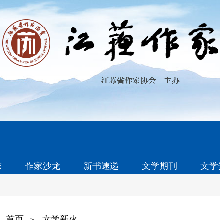
态
作家沙龙
新书速递
文学期刊
文学
首页
文学新火
>