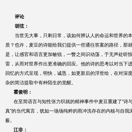
评论
胡弦：
当世无大事，只剩日常，该如何辨认人的命运和世界的
质？也许，麦豆的诗能给我们提供一些通往答案的路径，那
是，让感官和语言更加敏锐，一瞥之间识动荡，于无声处听
雷，从而对世界作出更准确的回应。他的诗的思考以对当下
回忆的方式呈现，明快，诚恳，如更新后的浮世绘，在对深
杂的简洁提取中有种陌生的觉醒。
霍俊明：
在至简语言与知性张力织就的精神事件中麦豆重建了“诗
真”的当代寓言，犹如一场场纯粹的雨冲洗存在的内核与自我
薮。
江非：