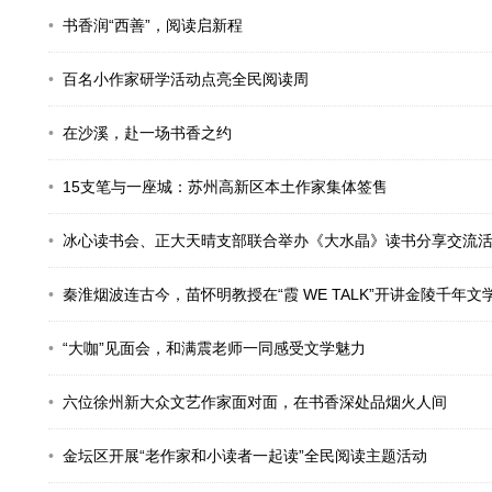
书香润“西善”，阅读启新程
百名小作家研学活动点亮全民阅读周
在沙溪，赴一场书香之约
15支笔与一座城：苏州高新区本土作家集体签售
冰心读书会、正大天晴支部联合举办《大水晶》读书分享交流
秦淮烟波连古今，苗怀明教授在“霞 WE TALK”开讲金陵千年文
“大咖”见面会，和满震老师一同感受文学魅力
六位徐州新大众文艺作家面对面，在书香深处品烟火人间
金坛区开展“老作家和小读者一起读”全民阅读主题活动