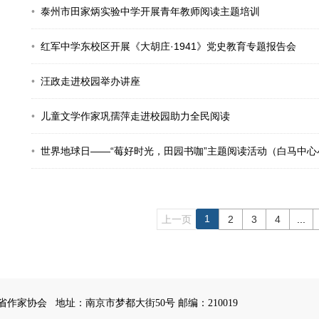
泰州市田家炳实验中学开展青年教师阅读主题培训
红军中学东校区开展《大胡庄·1941》党史教育专题报告会
汪政走进校园举办讲座
儿童文学作家巩孺萍走进校园助力全民阅读
世界地球日——“莓好时光，田园书咖”主题阅读活动（白马中心
1
上一页
2
3
4
...
苏省作家协会
地址：南京市梦都大街50号 邮编：210019