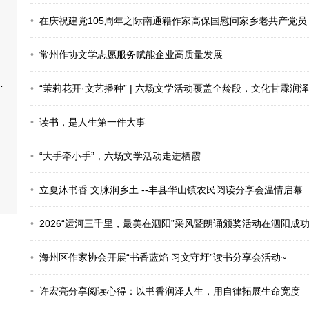
在庆祝建党105周年之际南通籍作家高保国慰问家乡老共产党员
常州作协文学志愿服务赋能企业高质量发展
“茉莉花开·文艺播种” | 六场文学活动覆盖全龄段，文化甘霖润
读书，是人生第一件大事
“大手牵小手”，六场文学活动走进栖霞
立夏沐书香 文脉润乡土 --丰县华山镇农民阅读分享会温情启幕
2026“运河三千里，最美在泗阳”采风暨朗诵颁奖活动在泗阳成
海州区作家协会开展“书香蓝焰 习文守圩”读书分享会活动~
许宏亮分享阅读心得：以书香润泽人生，用自律拓展生命宽度