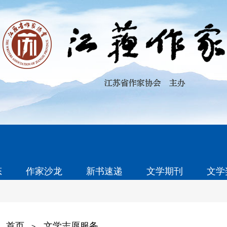
态
作家沙龙
新书速递
文学期刊
文学
首页
文学志愿服务
>