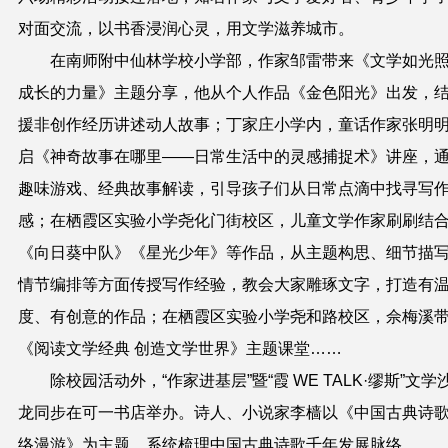
对面交流，以书香浸润心灵，用文学滋养城市。
在南师附中仙林学校小学部，作家邹雷带来《文学如光
成长的力量》主题分享，他从个人作品《金色阳光》出发，
援非创作经历讲述动人故事；丁家庄小学内，童话作家张明
启《神奇故事在哪里——日常生活中的灵感捕捉术》讲座，
趣味游戏、经典故事解读，引导孩子们从日常点滴中找寻写
感；在栖霞区实验小学尧化门街校区，儿童文学作家刷刷结
《向日葵中队》《星光少年》等作品，从主题构思、细节描
情节编排等方面传授写作经验，教会大家雕琢文字，打造有
度、有创意的作品；在栖霞区实验小学尧和路校区，佘梅溪
《阅读文学经典 创造文学世界》主题课堂……
除校园活动外，“作家进基层”暨“霞 WE TALK·缪斯”文学
龙同步在可一书店举办。诗人、小说家李樯以《中国古典诗
络漫游》为主题，系统梳理中国古典诗歌千年发展脉络。