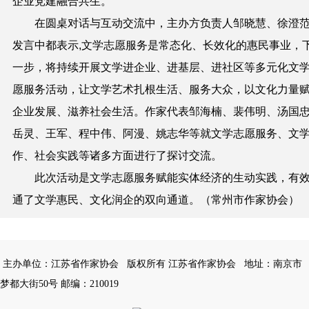
企业党建融合共生。
在圆桌对话与互动交流中，主办方负责人邹晓慧、徐澄
发言中都表示,文学志愿服务是常态化、长效化的惠民事业，
一步，将持续开展
文学
进企业、进基层、进社区
等
多元化文
愿服务活动，让文学艺术扎根生活、服务大众，以文化力量
企业发展、滋养社会生活。
作家代表邹海楠、
裴伟明
、
汤国
岳灵、王军、
程中伟
、
阿漫、姚志华等
就文学志愿服务、文
作、社会实践等诸多方面进行了探讨交流。
此次活动是文学志愿服务赋能实体经济的生动实践，有
通了文学惠民、文化润企的双向通道。
（
常州市作家协会
）
主办单位：江苏省作家协会
版权所有 江苏省作家协会
地址：南京市
梦都大街50号 邮编：210019