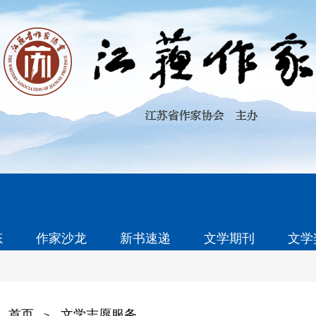
态
作家沙龙
新书速递
文学期刊
文学
首页
文学志愿服务
>