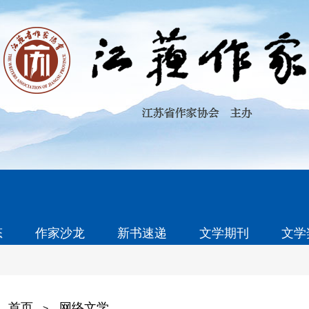
态
作家沙龙
新书速递
文学期刊
文学
首页
网络文学
>