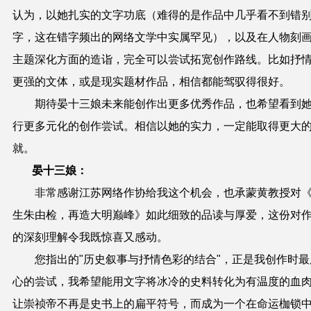
认为，以她扎实的文字功底（难得的是作品中几乎看不到错
字，这在错字频出的网络文学中实属罕见），以及在人物刻
主题深化方面的造诣，完全可以尝试拓宽创作路线。比如抒
更强的文体，或是现实题材作品，相信都能驾驭得很好。
期待晏十三娘未来能创作出更多优秀作品，也希望看到
行更多元化的创作尝试。相信以她的实力，一定能取得更大
就。
晏十三娘：
非常感谢江苏网络作协给我这个机会，也承蒙黄教授对
生朱由检，再造大明巅峰》如此细致的品读与厚爱，这份对
的深刻理解令我既惊喜又感动。
您指出的"历史叙事与抒情色彩的结合"，正是我创作时最
心的尝试，我希望能用文字将冰冷的史料转化为有温度的血
让崇祯帝不再是史书上的扁平符号，而成为一个在命运枷锁