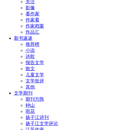
关注
影像
看作家
作家看
作家档案
作品汇
新书速递
推荐榜
小说
诗歌
报告文学
散文
儿童文学
文学批评
其他
文学期刊
期刊方阵
钟山
雨花
扬子江诗刊
扬子江文学评论
江苏作家