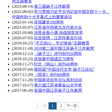
想主题教育
(2023-04-14)
第三届扬子江作家周
(2022-09-02)
学习贯彻习近平总书记在中国文联十一大、
中国作协十大开幕式上的重要讲话
(2022-01-14)
庆祝建党100周年
(2021-02-07)
江苏省作协第九次代表大会
(2021-03-08)
决胜全面小康 决战脱贫攻坚
(2020-07-03)
抗击疫情，江苏作家在行动
(2019-10-23)
“不忘初心，牢记使命”主题教育
(2019-11-18)
2019第二届中国江苏扬子江作家周
(2019-12-12)
《扬子江》诗刊创刊20周年
(2019-10-23)
庆祝新中国成立70周年
(2018-11-27)
纪念《钟山》创刊40周年
(2018-07-04)
第四届“中国当代文学·扬子江论坛”
(2017-12-20)
《雨花》创刊60周年
(2017-11-28)
中国新诗百年论坛系列活动
(2017-10-17)
第六届江苏省紫金山文学奖
(2017-06-20)
首届中国江苏扬子江作家周
上一页
1
2
下一页