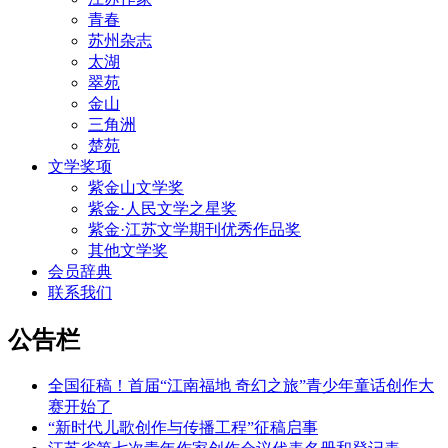
青春
苏州杂志
太湖
翠苑
金山
三角洲
楚苑
文学奖项
紫金山文学奖
紫金·人民文学之星奖
紫金·江苏文学期刊优秀作品奖
其他文学奖
会员辞典
联系我们
公告栏
全国征稿！首届“江南福地 奇幻之旅”青少年童话创作大
赛开始了
“新时代儿歌创作与传播工程”征稿启事