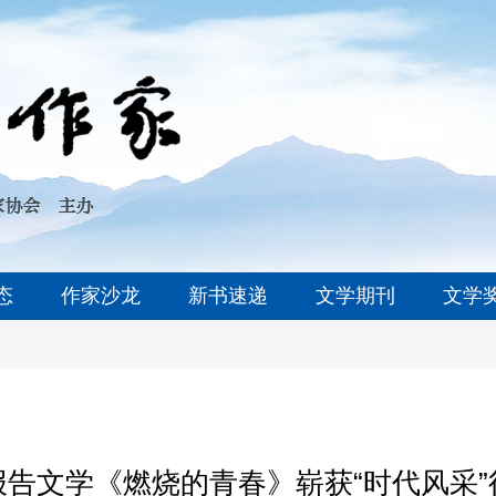
态
作家沙龙
新书速递
文学期刊
文学
报告文学《燃烧的青春》崭获“时代风采”