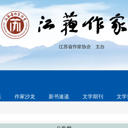
态
作家沙龙
新书速递
文学期刊
文学