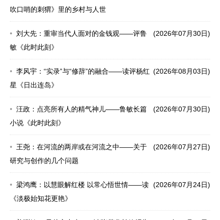
吹口哨的刺猬》里的乡村与人世
刘大先：重审当代人面对的金钱观——评鲁
(2026年07月30日)
敏《此时此刻》
李风宇：“实录”与“修辞”的融合——读评杨红
(2026年08月03日)
星《日出连岛》
汪政：点亮所有人的精气神儿——鲁敏长篇
(2026年07月30日)
小说《此时此刻》
王尧：在河流的两岸或在河流之中——关于
(2026年07月27日)
研究与创作的几个问题
梁鸿鹰：以慧眼解红楼 以常心悟世情——读
(2026年07月24日)
《淡极始知花更艳》