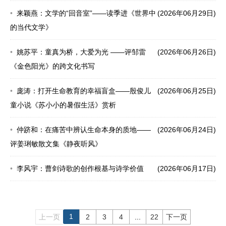
来颖燕：文学的“回音室”——读季进《世界中
(2026年06月29日)
的当代文学》
姚苏平：童真为桥，大爱为光 ——评邹雷
(2026年06月26日)
《金色阳光》的跨文化书写
庞涛：打开生命教育的幸福盲盒——殷俊儿
(2026年06月25日)
童小说《苏小小的暑假生活》赏析
仲跻和：在痛苦中辨认生命本身的质地——
(2026年06月24日)
评姜琍敏散文集《静夜听风》
李风宇：曹剑诗歌的创作根基与诗学价值
(2026年06月17日)
1
上一页
2
3
4
...
22
下一页