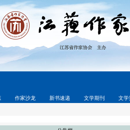
态
作家沙龙
新书速递
文学期刊
文学