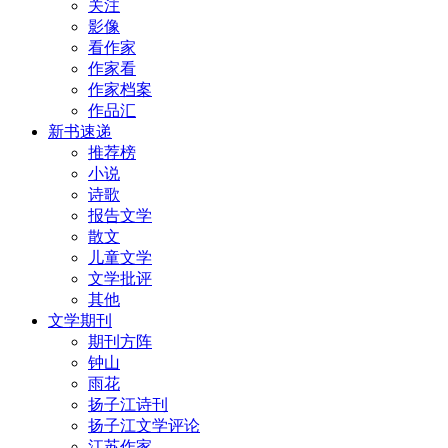
关注
影像
看作家
作家看
作家档案
作品汇
新书速递
推荐榜
小说
诗歌
报告文学
散文
儿童文学
文学批评
其他
文学期刊
期刊方阵
钟山
雨花
扬子江诗刊
扬子江文学评论
江苏作家