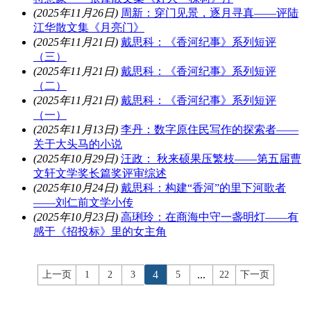
(2025年11月26日)
周新：穿门见景，逐月寻真——评陆
江华散文集《月亮门》
(2025年11月21日)
戴思科：《香河纪事》系列短评
（三）
(2025年11月21日)
戴思科：《香河纪事》系列短评
（二）
(2025年11月21日)
戴思科：《香河纪事》系列短评
（一）
(2025年11月13日)
李丹：数字原住民写作的探索者——
关于大头马的小说
(2025年10月29日)
汪政： 秋来硕果压繁枝——第五届曹
文轩文学奖长篇奖评审综述
(2025年10月24日)
戴思科：构建“香河”的里下河歌者
——刘仁前文学小传
(2025年10月23日)
高琍玲：在商海中守一盏明灯——有
感于《招投标》里的女主角
4
...
上一页
1
2
3
5
22
下一页