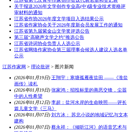
江苏省第七次青年作家创作会议代表名册和登记表
关于报送2026年文学创作专业高(中)级专业技术资格评
审材料的通知
江苏省作协2026年度文学项目入选结果公示
江苏省作家协会关于2026年度新会员发展工作的通知
江苏省第九届紫金山文学奖评选公告
第三届“高晓声文学之约”推选公告
江苏省诗词协会负责人人选公示
江苏省网络作家协会第三届理事会候选人建议人选名单
公示
江苏作家网
>
理论批评
>
图片新闻
(2026年01月19日)
王翔宇：寒塘孤雁夜盐田 ——《淮盐
画传》读札
(2026年01月19日)
张家鸿：招投标里的善恶交锋，尘嚣
中的人性希望
(2026年01月12日)
李超：盐河水岸的生命映照——评长
篇儿童文学《三马》
(2026年01月07日)
刘方冰： 苏北小说的地域记忆与文本
建构
(2026年01月07日)
蔡永祥：《倾听江河》的语音艺术与