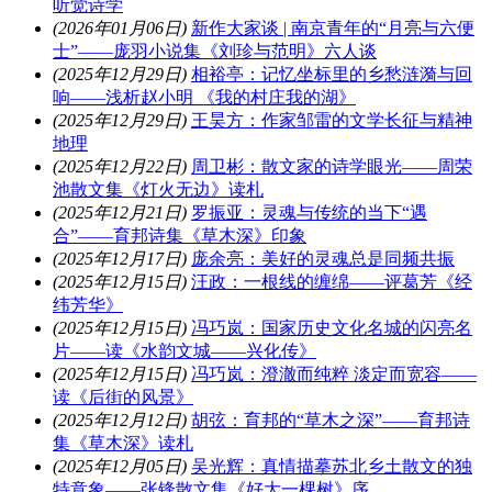
听觉诗学
(2026年01月06日)
新作大家谈 | 南京青年的“月亮与六便
士”——庞羽小说集《刘珍与范明》六人谈
(2025年12月29日)
相裕亭：记忆坐标里的乡愁涟漪与回
响——浅析赵小明 《我的村庄我的湖》
(2025年12月29日)
王昊方：作家邹雷的文学长征与精神
地理
(2025年12月22日)
周卫彬：散文家的诗学眼光——周荣
池散文集《灯火无边》读札
(2025年12月21日)
罗振亚：灵魂与传统的当下“遇
合”——育邦诗集《草木深》印象
(2025年12月17日)
庞余亮：美好的灵魂总是同频共振
(2025年12月15日)
汪政：一根线的缠绵——评葛芳《经
纬芳华》
(2025年12月15日)
冯巧岚：国家历史文化名城的闪亮名
片——读《水韵文城——兴化传》
(2025年12月15日)
冯巧岚：澄澈而纯粹 淡定而宽容——
读《后街的风景》
(2025年12月12日)
胡弦：育邦的“草木之深”——育邦诗
集《草木深》读札
(2025年12月05日)
吴光辉：真情描摹苏北乡土散文的独
特意象——张锋散文集《好大一棵树》序