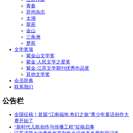
青春
苏州杂志
太湖
翠苑
金山
三角洲
楚苑
文学奖项
紫金山文学奖
紫金·人民文学之星奖
紫金·江苏文学期刊优秀作品奖
其他文学奖
会员辞典
联系我们
公告栏
全国征稿！首届“江南福地 奇幻之旅”青少年童话创作大
赛开始了
“新时代儿歌创作与传播工程”征稿启事