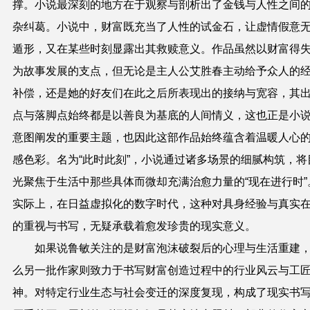
撑。小说最深刻的地方在于观察与剖析出了金钱与人性之间
杂纠葛。小说中，财富既充当了人性的试金石，让虚情假意
遁形，又在某些时刻显露出其救赎意义。作品虽然以财富得
为故事发展的支点，但无论是主人公艾胜春主动给予众人的
补偿，还是她的好友们在此之后所表现出的接纳与宽容，其
点与落脚点始终都是以善良为基底的人间情义，这也正是小
意图阐发的重要主题，也因此这部作品始终蕴含着温暖人心
感色彩。名为“此时此刻”，小说通过诸多场景的细腻构筑，将
光聚焦于生活中那些具体而微却充满治愈力量的“现在进行时”
实际上，在日益虚拟化的数字时代，这种对具身经验与真实
的重视与书写，无疑承载着愈发珍贵的现实意义。
如果说鲁敏关注的是财富泡沫破裂后的心理与生活重建
么另一批作家则致力于书写财富创造过程中的行业风云与工
神。对特定行业生态与社会变迁的深度复现，构成了现实书