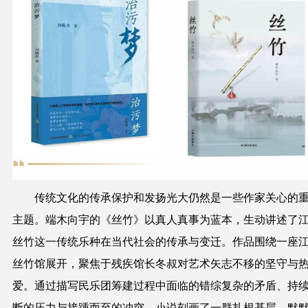
传统文化的传承保护和发扬光大仍然是一些作家关心的
主题。端木向宇的《丝竹》以真人真事为蓝本，生动讲述了
丝竹这一传统乐种在当代社会的传承与变迁。作品围绕一座
丝竹馆展开，聚焦于残疾馆长冬叔对艺术矢志不移的坚守与
爱。通过描写民乐团筹建过程中面临的错综复杂的矛盾、持
断的压力与接踵而至的冲突，小说刻画了一群扎根基层、默