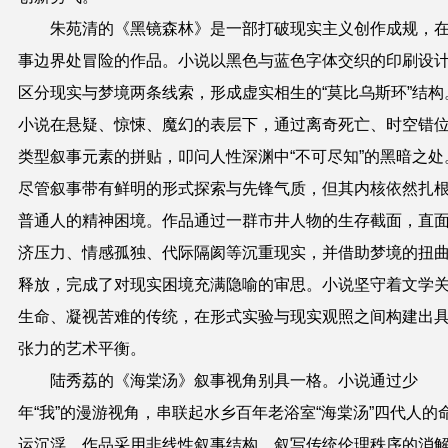
朱苑清的《黑镜森林》是一部打破现实主义创作成规，
事边界处冒险的作品。小说以黑色与蓝色字体交织的印刷设
区分现实与梦境两条线索，形成虚实相生的“莫比乌斯环”结构
小说在悬疑、惊悚、魔幻的表层下，通过离奇死亡、时空错
类型叙事元素的拼贴，叩问人性深渊中“不可尽知”的黑暗之处
尽管叙事带有鲜明的形式探索与先锋气质，但其内核依然扎
普通人的精神困境。作品通过一群市井人物的生存截面，直
济压力、情感孤独、代际隔阂等沉重现实，并借助梦境的扭
释放，完成了对现实困境充满隐喻的审思。小说坚守着文学
生命、凝视苦难的传统，在形式实验与现实观照之间构建出
张力的艺术平衡。
陆秀荔的《海棠汤》叙事视角别具一格。小说通过少
年“我”的漫游视角，串联起水乡百年老浴室“海棠汤”四代人的
运沉浮。作品采用非线性叙事结构，叙写传统伦理秩序的消