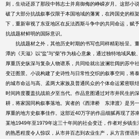
则，生动还原了那段中韩志士并肩御侮的峥嵘岁月。这部小
破了大部分抗战叙事仅限于本国地域的藩篱，在跨国史的框
下，重新审视了东亚地区在反法西斯斗争中的共同命运，赋
抗战题材鲜明的国际意识。
抗战题材之外，其他历史时期的书写也同样精彩纷呈。
潭的《天滋》以“盐”与“柴”作为核心意象，通过独特地域风貌
厚重历史纵深与复杂人物谱系，共同绘就出波澜壮阔的苏中
变迁图景。小说构建了史诗性与日常性交织的叙事空间，将
的城市命运与高、孟两大家族及普通民众的个体命运紧密联
时间跨度覆盖抗战前夕至当代。作品意图通过对市井民生的
耕，将家国同构叙事落地。寅者的《西津桥 东津渡》是另
厚重的地方史叙事佳作。这部近40万字的作品细腻再现了苏
某地1949年至1979年这三十年间的社会变迁，作者对乡镇生
的熟悉程度令人惊叹，从市井百态到农业生产，从方言俚语