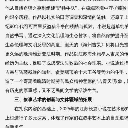
他从目睹盗猎之殇到组建“野牦牛队”，在极端环境中守护藏羚
的艰辛历程。作品以扎实的田野调查和深情的笔触，还原了
纪90年代可可西里反盗猎斗争的残酷与孤独。小说超越单纯
自然书写，通过深入文化肌理与生态哲学，将自然保护提升
生命伦理与文明反思的高度。蒯天的《海州吉杲》则将目光
更久远的晚清维新变法时期。作品以江苏海州籍举人吉杲的
经历为主线，反映了戊戌变法失败后的社会现实。小说通过
吉杲与昏聩残暴的知州、贪婪颟顸的十六王爷等势力的斗争
造了一个寄寓着晚清时期劳苦民众精神意愿的“吉青天”形象，
有历史的厚重感，又不乏民间文学的活泼生气。
三、叙事艺术的创新与文体疆域的拓展
在扎实内容的基础上，2025年的江苏长篇小说在艺术形
上也进行了多元探索，体现了作家们在叙事艺术上的自觉追
创新勇气。