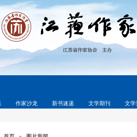
态
作家沙龙
新书速递
文学期刊
文学
首页
图片新闻
>