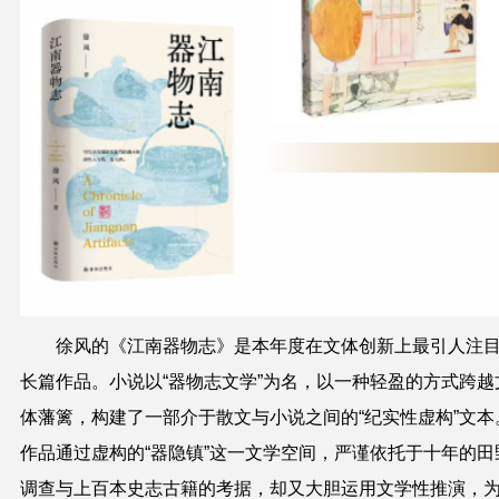
徐风的《江南器物志》是本年度在文体创新上最引人注
长篇作品。小说以“器物志文学”为名，以一种轻盈的方式跨越
体藩篱，构建了一部介于散文与小说之间的“纪实性虚构”文本
作品通过虚构的“器隐镇”这一文学空间，严谨依托于十年的田
调查与上百本史志古籍的考据，却又大胆运用文学性推演，