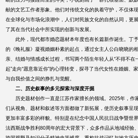
献的文艺工作者形象。他们对传统文化的执着守护，不仅体
在全球化与市场化浪潮中，人们对民族文化的自然认同，更
了其在当代社会中所实现的创新与发展。
此外，现代都市婚恋题材本年度也有长篇新作诞生。丁
的《晚礼服》凝视婚姻朴素的起点，通过女主人公白晓晓的
亲、结婚与情感成长过程，书写两个陌生年轻人从“不得不在
起”走向“愿意靠近你”的心理转变，探寻了当代女性在婚姻、
与自我价值之间的挣扎与觉醒。
二、历史叙事的多元探索与深度开掘
历史题材创作一直是江苏作家擅长的领域。2025年，作
们从视角、题材和叙述等方面都做了新拓展，使历史叙事呈
更加丰富多彩的样貌。特别是在纪念中国人民抗日战争暨世
法西斯战争胜利80周年的宏大背景下，众多作品从地域经验
跨国视野及知识分子精神史等维度，重构抗战记忆与地方历