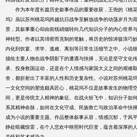
作为本年度长篇历史叙事作品的重要收获，王尧的《桃
坞》虽以苏州桃花坞跨越抗日战争至解放战争的动荡岁月为
景，其叙事重心却由前线硝烟转向几代知识分子的内心世界
神转型。作者以其绵密而克制的笔触，将历史的惊涛骇浪巧
内化到饮宴、求学、逃难、离别等日常生活细节之中。小说
描绘主要人物在战争阴影下的遭遇与抉择，无论是坚守文化
承、投身救国运动，还是在个人情感与家国大义之间的艰难
舍，都折射出了丰富的人性和历史复杂性。小说对苏州桃花
一文化空间的塑造颇具匠心，桃花坞不仅是故事发生的物理
间，更是传统文人精神的象征。在战火纷飞中，知识分子如
系其精神命脉，如何在文化守成、民族救亡与政治革命中抉
成为小说的重要主题。作品整体叙事从容，情感沉郁，于风
静处暗藏惊雷，在个人悲欢中映照时代巨变，蕴含着深厚的
关怀和艺术感染力。