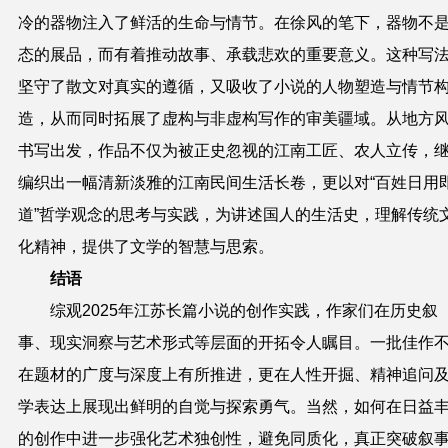
冷的器物注入了鲜活的生命与情节。在徐风的笔下，器物不
态的展品，而有着推动故事、承载悲欢的重要意义。这种写
坚守了散文对真实的遵循，又吸收了小说的人物塑造与情节
造，从而同时拓展了虚构与非虚构写作的审美疆域。从地方
书写出发，作品不仅为被正史忽视的江南工匠、农人立传，
编织出一幅清新淡雅的江南民间生活长卷，更以对“百姓日用
道”哲学观念的思考与实践，为讲述国人的生活史，理解传统
化精神，提供了文学的智慧与思索。
结语
综观2025年江苏长篇小说的创作实践，作家们在历史叙
事、现实洞察与艺术形式等层面的开拓令人瞩目。一批佳作
在题材的广度与深度上有所推进，更在人性开掘、精神追问
学表达上展现出鲜明的自觉与探索勇气。当然，如何在日益
的创作中进一步强化艺术独创性，避免同质化，真正突破叙