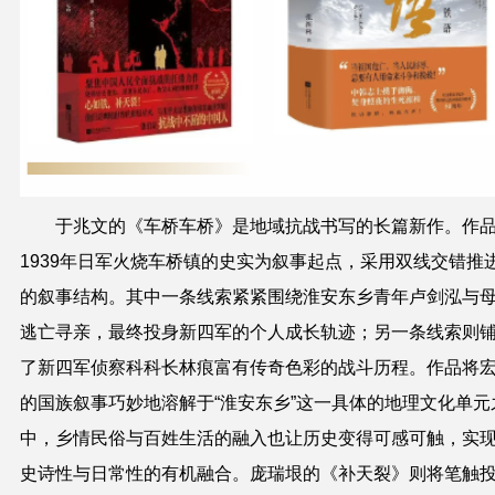
于兆文的《车桥车桥》是地域抗战书写的长篇新作。作
1939年日军火烧车桥镇的史实为叙事起点，采用双线交错推
的叙事结构。其中一条线索紧紧围绕淮安东乡青年卢剑泓与
逃亡寻亲，最终投身新四军的个人成长轨迹；另一条线索则
了新四军侦察科科长林痕富有传奇色彩的战斗历程。作品将
的国族叙事巧妙地溶解于“淮安东乡”这一具体的地理文化单元
中，乡情民俗与百姓生活的融入也让历史变得可感可触，实
史诗性与日常性的有机融合。庞瑞垠的《补天裂》则将笔触