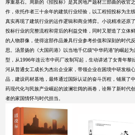
厚重基石。周新的《招投标》是其房地产题材三部曲的收官
作，依托作者三十余年的建筑行业经验，以工程招投标为主
真实再现了建筑行业的运作逻辑和商业博弈。小说精准还原
投标行业的完整流程和背后的利益交锋，同时又塑造了立体
的人物群像，使得这部作品兼具行业参考价值和深刻的时代
思。汤景扬的《大国药港》以当地千亿级“中华药港”的崛起为
型，从1996年连云市中药厂改制写起，生动讲述了女青年黎
河从普通女工成长为杰出企业家，带领企业在困境中研发核
品，建设药材基地，最终通过国际认证的奋斗历程，铺展了
药现代化与民族产业崛起的波澜壮阔的画卷，诠释了新时代
者的家国情怀与时代担当。