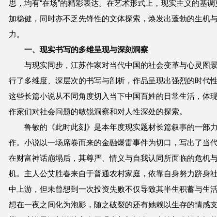
思，均有“在场”的精彩表达。在艺术形式上，现实主义的基调
加稳健，同时亦不乏先锋性的文体探索，焕发出蓬勃的生机
力。
一、现实书写的多维呈现与深刻洞察
与现实同步，江苏作家对当代中国的社会变革与心灵图
行了多维度、深层次的书写与剖析，作品呈现出强烈的时代
这些长篇小说从不同角度切入当下中国百姓的日常生活，体
作家们对社会问题的敏锐洞察和对人性深处的探索。
鲁敏的《此时此刻》是本年度现实题材长篇叙事的一部
作。小说以一场席卷而来的金融爆雷事件为切口，写出了当
在财富神话崩塌后，其尊严、情义与自我认同所面临的危机
机。主人公艾胜春来自于普通农村家庭，依靠自身努力跻身
中上游，但未曾想到一次投资失败不仅导致其半生积蓄与生
想在一夜之间化为泡影，随之破裂的还有她赖以生存的情感