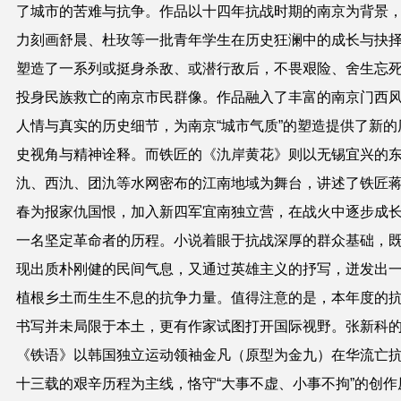
了城市的苦难与抗争。作品以十四年抗战时期的南京为背景
力刻画舒晨、杜玫等一批青年学生在历史狂澜中的成长与抉
塑造了一系列或挺身杀敌、或潜行敌后，不畏艰险、舍生忘
投身民族救亡的南京市民群像。作品融入了丰富的南京门西
人情与真实的历史细节，为南京“城市气质”的塑造提供了新的
史视角与精神诠释。而铁匠的《氿岸黄花》则以无锡宜兴的
氿、西氿、团氿等水网密布的江南地域为舞台，讲述了铁匠
春为报家仇国恨，加入新四军宜南独立营，在战火中逐步成
一名坚定革命者的历程。小说着眼于抗战深厚的群众基础，
现出质朴刚健的民间气息，又通过英雄主义的抒写，迸发出
植根乡土而生生不息的抗争力量。值得注意的是，本年度的
书写并未局限于本土，更有作家试图打开国际视野。张新科
《铁语》以韩国独立运动领袖金凡（原型为金九）在华流亡
十三载的艰辛历程为主线，恪守“大事不虚、小事不拘”的创作