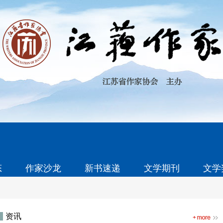
态
作家沙龙
新书速递
文学期刊
文学
资讯