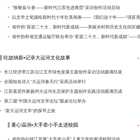
“致敬奋斗者——新时代江苏先进典型”采访创作活动启动
以文学之笔描绘新时代十年壮美画卷——《我们这十年——“强富美高”新江苏建设故事》主题创作成果首发座谈
省作协“喜迎二十大，新时代新成就——美丽乡村和历史文化街区建设故事”主题创作实践活动在镇江、扬州、
省作协和省交通运输厅联合举办“喜迎二十大，新时代新成就”——现代综合交通运输体系建设故事主题创作
吐故纳新•记录大运河文化故事
长江经济带江苏沿江五市绿色发展主题创作采访活动圆满结束
全国知名诗人“大运河春天行”采风活动举行
江苏基层作家扬州大运河生态保护主题创作实践活动圆满完成
第三届“中国大运河文学论坛”圆桌论坛举办
“新大运河文学”的探寻之旅
童心温润•大手牵小手走进校园
省作协赴镇江开展“大手牵小手”儿童文学作家进校园活动