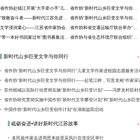
省作协赴镇江开展“大手牵小手”儿童文学作家进校园活动
省作协“新时代山乡巨变文学与你同行”儿童文学作家进校园志愿服务活动走进盐城
“致敬奋斗者——新时代江苏先进典型”采访创作活动启动
省作协“新时代山乡巨变文学与你同行——起笔江畔，写意龙袍”作家采访创作活动在六合龙袍举行
文学浸润童心——江苏省作家协会“文学进校园”活动走进如皋安定小学
省作协和省交通运输厅联合举办“喜迎二十大，新时代新成就”——现代综合交通运输体系建设故事主题创作实践活动
“带一本好书回家过年”图书募集活动迎来首个集体捐赠
省作协与省生态环境厅联合组织“喜迎二十大，新时代新成就”——生态大保护绿色转型发展故事主题创作实践活动
新时代山乡巨变文学与你同行
省作协“新时代山乡巨变文学与你同行”儿童文学作家进校园志愿服务活动走
省作协“新时代山乡巨变文学与你同行——起笔江畔，写意龙袍”作家采访创作活动在六合
苏州相城以实际行动贯彻实施“新时代山乡巨变计划”——冯梦龙村驻村作家行活动
省作协研究贯彻实施中国作协“新时代文学攀登计划”和“新时代山乡巨变创作计划”的工
中国作协“新时代山乡巨变创作计划”在湖南益阳启动
砥砺奋进•讲好新时代江苏故事
多民族作家走进周恩来故里采风行在淮安区举行