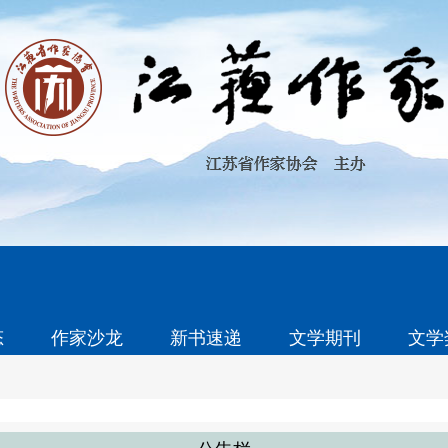
态
作家沙龙
新书速递
文学期刊
文学