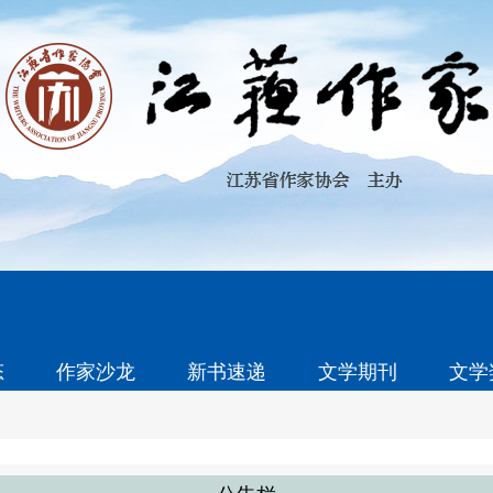
态
作家沙龙
新书速递
文学期刊
文学