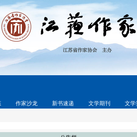
态
作家沙龙
新书速递
文学期刊
文学