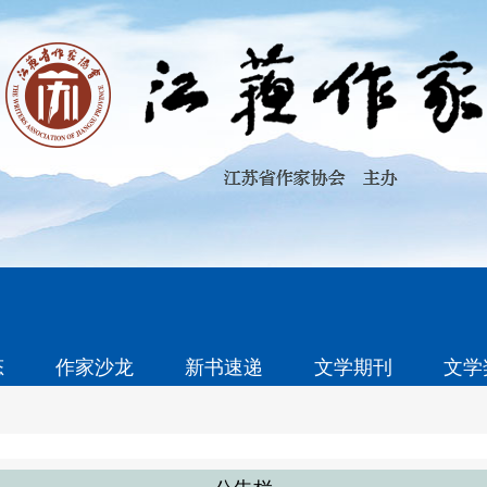
态
作家沙龙
新书速递
文学期刊
文学