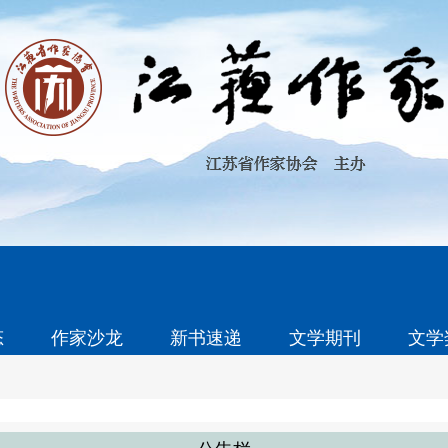
态
作家沙龙
新书速递
文学期刊
文学