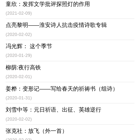
童欣：发挥文学批评探照灯的作用
(2021-02-09)
点亮黎明——淮安诗人抗击疫情诗歌专辑
(2020-02-02)
冯光辉： 这个季节
(2020-01-29)
柳荫:夜行高铁
(2020-02-01)
姜桦：变形记——写给春天的祈祷书（组诗）
(2020-01-31)
刘雪中等：元日祈语、出征、英雄逆行
(2020-02-02)
张克社：放飞（外一首）