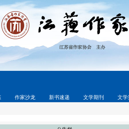
态
作家沙龙
新书速递
文学期刊
文学