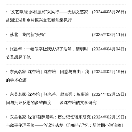
“文艺赋能 乡村振兴”采风行——无锡文艺家
(2024年08月26日)
赴浙江湖州乡村振兴文艺赋能采风行
苏北：我的新“头衔”
(2025年03月11日)
张昌华：一幅假字让我认识了浩然，清明时
(2024年04月04日)
节又想起了他
东吴名家·沈杏培 | 沈杏培：困惑与自由：我
(2024年02月19日)
的学术心迹
东吴名家·沈杏培 | 张光芒、赵京强：叙事追
(2024年02月19日)
问与批评反思的多维向度——谈沈杏培的文学研究
东吴名家·沈杏培|薛晨鸣：历史记忆谱系研究
(2024年02月19日)
与叙事伦理召唤——刍议沈杏培《印痕与记忆：新时期小说论稿》