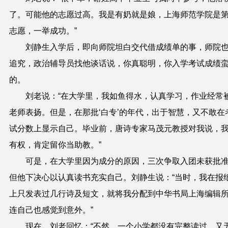
了。可能他
的
志愿过高。我是有奶就是娘，上海师
范学
院是
志愿，一举
成功。”
刘静生
入学后
，
即
向师院
坦白交代借成
绩
单
的
事，师院
追究，政治辅导员
找他
谈话说
，
你真聪明，你入学考试成
绩
的
。
刘老说：“在大学里，我如鱼得水，认真学习，
作业
经常
老师表扬。
但是，在那批‘白专’的年代，出于智慧，又不敢在
试分数上显示自己。
毕业前
，
唐诗专家马茂元教授对我说
，
有权，肯
定
留你当助教。
”
可是，在大学里因为成
分
的原因，三次
争取入团未
获批
但他下
决心以
认真读书充实自己。刘静生说：“当时，我在报
上只发表过几行诗及短文，就将
我分配到中华书局上海编辑
连自己也感觉到意外
。
”
现在，刘老回忆：“
不然，一个小学
都没有完整读过
，
又