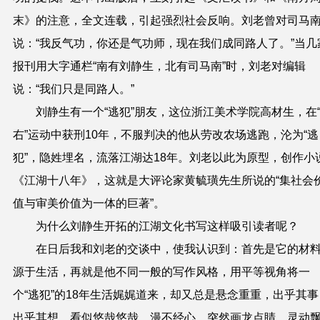
末》的注意，全文连载，引起强烈社会反响。刘老曾对司马
说：“我反气功，你还是气功师，现在我们成同路人了。”当几
报刊用大字通栏“南有刘静生，北有司马南”时，刘老对编辑
说：“我们只是同路人。”
刘静生有一个
“逃犯”朋友
，
这位浙江美术学院高材生
，
在
右”运动中获刑
10
年，不服判决的他从劳改农场逃跑，沦为“逃
犯”，隐姓埋名，流落江湖达18年。刘
老
以
此
为原型，
创作
小
《江湖十八年》
，
这就是大评论家
黄毓璜
先生所说的“集社会
值与审美价值为一体的巨著”
。
为什么刘静生开拓的江湖文化书写这样吸引读者呢？
在日后我和刘老的交谈中，使我认识到：首先是它的材
源于
生活，
再就是他不同一般的写作风格，
用平等视角
将一
个
“逃犯”
的18年生活
娓娓道来，却又总是
悬念重重，出乎其事
出乎其想
。看似悠哉悠哉，漫不经心，突然画龙点
睛
，灵动