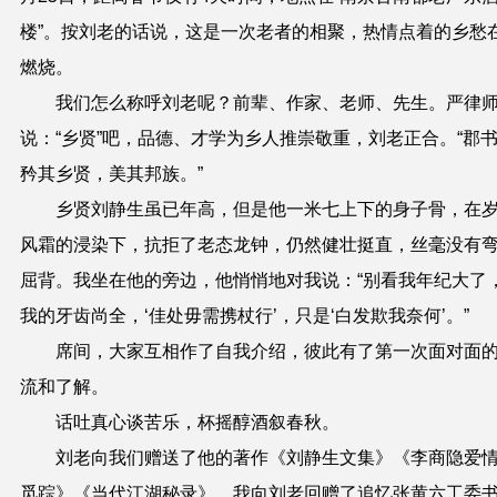
楼”。按刘老的话说，这是一次老者的相聚，热情点着的乡愁
燃烧。
我们怎么称呼刘老呢？前辈、作家、老师、先生。严律
说：“乡贤”吧，品德、才学为乡人推崇敬重，刘老正合。“郡
矜其乡贤，美其邦族。”
乡贤刘静生虽已年高，但是他一米七上下的身子骨，在
风霜的浸染下，抗拒了老态龙钟，仍然健壮挺直，丝毫没有
屈背。我坐在他的旁边，他悄悄地对我说：“别看我年纪大了
我的牙齿尚全，‘佳处毋需携杖行’，只是‘白发欺我奈何’。”
席间，大家互相作了自我介绍，彼此有了第一次面对面
流和了解。
话吐真心谈苦乐，杯摇醇酒叙春秋。
刘老向我们赠送了他的著作《刘静生文集》《李商隐爱
觅踪》《当代江湖秘录》。我向刘老回赠了追忆张黄六工委