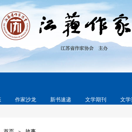
态
作家沙龙
新书速递
文学期刊
文学
首页
故事
>