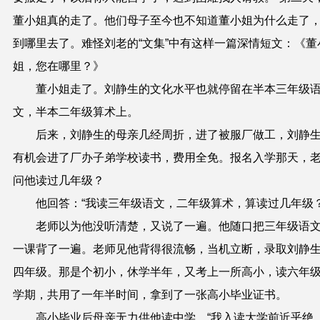
董小姐真的走了
。
他们母子至今也不知道董小姐为什么走了
到哪里去了。难怪刘老的“文集”中有这样一篇深情短文：《董
姐，您在哪里？》
董小姐走了。
刘静生的文化
水平也就停留在半本三年级
文，半本二年级算术上。
后来，刘静生的
母亲
几
经
周折
，进
了
被服厂做工，
刘静
有机会进了厂
办子弟学校读书，费用全免。报名
入
学那天，
问
他
读过几年级
？
他回答：
“
我
读
三年级语文，二年级算术
，
算读过几年级
老师以为他没听清楚，又说了一遍。他随口把三年级语
一课背了一遍。老师见他背得很流畅，当机立断，录取刘静
四年级。那是个初小，休学半年，又考上一所高小，读六年
学期，共用了一年半时间，拿到了一张高小毕业证书。
高小毕业后母亲无力供他读中学
。“我
入读大学前近乎绝