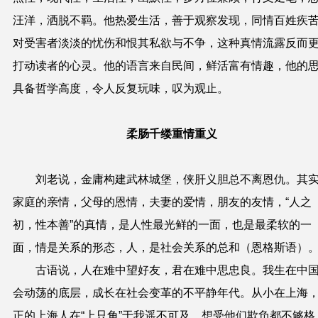
汪洋，洒脱不羁。他热爱生活，善于观察发现，同情百姓疾
对受害者
淡淡的忧伤
和恨其私欲与不争
，这
种
真情流露反而
打动
读者的
心
灵
。
他的语
言
来自民间，鲜活富有情趣，他的
具备哲学高度，令人反复玩味，叹为观止。
柔肠千缕重情重义
刘老说，金庸构建武林城堡，侠肝义胆总不离恩仇。其
家庭的亲情，父母的恩情，夫妻的爱情，朋友的友情，“人之
初，性本善”的真情，是人性最光鲜的一面，也是最柔软的一
面，情是关系的形态，人，是社会关系的总和（恩格斯语）
古语说，人在难中望好友，君在难中思忠良。我生在中
会动荡的
底
层
，成长在社会变革的不平静年代。
从小在上海
正的
上海人在
“
上只角
”
于
我遥不可及，想受他们欺负都不够格