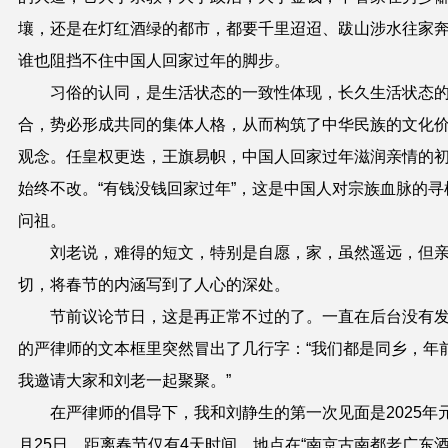
壤，还是在灯红酒绿的都市，都要千里迢迢、跋山涉水往家
谁也阻挡不住中国人回家过年的脚步。
习俗的认同，是生活状态的一致性体现，长久生活状态
合，势必形成共同的集体人格，从而构筑了中华民族的文化
观念。任皇权更迭，王旗易帜，中国人回家过年滋润亲情的
始终不改。“有钱没钱回家过年”，这是中国人对宗族血脉的寻
问祖。
刘老说，难得的短文，特别是自愿，家，虽然遥远，但
切，将春节的内涵写到了人心的深处。
节前议论节日，这是再正常不过的了。一直在后台没有
的严律师的文本框里突然冒出了几行字：“我们都是同乡，年
我邀请大家和刘老一起聚聚。”
在严律师的倡导下，我和刘静生的第一次见面是2025年
月25日，距离春节仅有4天时间，地点在“南京古南都老广东