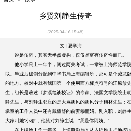
乡贤刘静生传奇
(2025-04-16 15:48)
文 | 夏学海
说是传奇，其实无半点虚构，仅仅是富有传奇性而已。
他小学只上一年半，闯过两关考试，一举被上海师范学
取。毕业后破例分配到中华书局上海编辑所，那可是个藏龙
的地方。校对中就有我国第一个使用西方标点符号的
汪原放
生，组长是著述《梦溪笔谈校证》的专家、法国文学院院士
静先生，与刘静生邻座的是大骂胡风的胡风分子梅林先生；
辑室的工作人员中还有戴望舒的前妻穆丽娟。刚入职，刘静
大家叫她“小穆”，他笑对刘静生说：“我是你阿姨。”
在上编所工作一年多，上海电影局又从古纸堆里把他挖