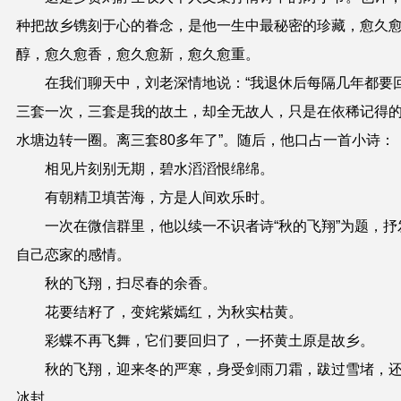
种把故乡镌刻于心的眷念，是他一生中最秘密的珍藏，愈久
醇，愈久愈香，愈久愈新，愈久愈重。
在我们聊天中，刘老深情地说：“
我
退休后
每隔几年都要
三套一次，三套是我
的
故土，却全无故人
，
只是在依稀记得
水塘边转一圈。
离三套
80多
年
了
”
。随后，他口占一首小诗：
相见片刻别无期，碧水滔滔恨绵绵。
有朝精卫填苦海，方是人间欢乐时。
一次在微信群里，他以
续一不识者诗
“
秋的飞翔
”
为题，抒
自己恋家的感情。
秋的飞翔，扫尽春的余香。
花要结籽了，变姹紫嫣红，为秋实枯黄。
彩蝶不再飞舞，它们要回归了，一抔黄土原是故乡。
秋的飞翔，迎来冬的严寒，身受剑雨刀霜，跋过雪堵，
冰封。