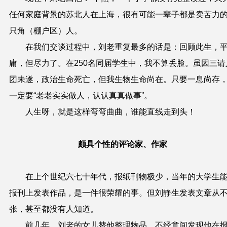
任何家庭背景
的苏北人在上海
，
很有可能一辈子都是
卖苦力
只角（棚户区）
人
。
在我们交谈过程中，刘老重复最多的话是：
回顾此生，
庸，但尽力了
。
在
250名
同届
学生
中，我不算丢脸。
虽因
三请
团未遂，政治生命死亡，
但我生物生命尚在。只要一息尚存
一定要“
老老实实做人，认认真真做事
”
。
人生呀，就是这样弯弯曲曲，谁能直线走到头！
颇具个性的评论家、作家
在上个世纪六七十年代，报纸刊物极少，当年的大学生
报刊上发表作品，是一件很荣耀的事。但刘静生发表文章从
张，甚至都没有人知道。
前几年，刘老的女儿替他整理物品，不经意间发现他在