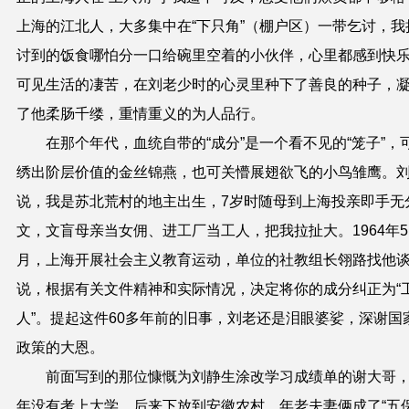
上海的江北人，
大多集中在“下只角”（棚户区）一带乞
讨，我
讨到的饭食哪怕分一口给碗里空着的小伙伴，心里都感到快
可见生活的凄苦，在刘老少时的心灵里种下了善良的种子，
了他柔肠千缕，重情重义的为人品行。
在那个年代，血统自带的“成
分
”是一个看不见的“笼子”，
绣出阶层价值的金丝锦燕，也可关懵展翅欲飞的小鸟雏鹰。
说，我是苏北荒村的地主出生，7岁时随母到上海投亲即手无
文，文盲母亲当女佣、进工厂当工人，把我拉扯大。1964年5
月，上海开展社会主义教育
运动，单位的社教组长翎路找他
说，根据有关文件精神和实际情况，决定将你的成
分
纠正为“
人”。提起这件60多年前的旧事，刘老还是泪眼婆娑，深谢国
政策的大恩。
前面写到的那位慷慨为刘静生涂改学习成绩单的谢大哥
年没有考上大学，后来下放到安徽农村，年老夫妻俩成了“五