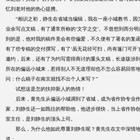
忆刘老对他的热心提携。
“相识之初，静生在省城当编辑，我在一座小城教书，因
业余写点文稿，有了通常所称的‘文字之交’。不曾想到而分明
到的是，他对我的稿件竟会有些偏爱，不久便有了署名的复
有了些专稿的交付撰写，有了‘虽无花径可扫，尚有篷门可开’
邀约，后来，还有了为约写需得商讨的重头文稿，长途跋涉
所在的偏远小城来，惹得别人不无道理却也不怎么容易回答
问：什么稿子在南京就找不出个人来写？”
试想这是怎的扶抑新人的热情！
后来，
黄
先生从偏远小城调到了省城，成为省作协专业
家，刘静生还一如既往的帮助他，他进步很快，当上省作协
室主任，是刘静生的顶头上司。
那么，为什么他如此尊重刘静生呢？
黄
先生在文中深情
道：