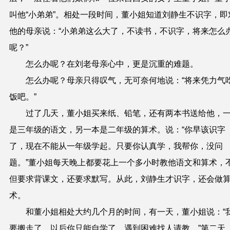
叫
他
“小弟弟”
。
相处一段时间，董小姐
知道刘静生
不
识
字
，
即
他的
母亲说
：“
小弟弟
这么大
了，不读书，不识字，将来怎么
呢
？
”
怎么办呢？在刘老母亲心中，更是沉重的难题。
怎么办呢？
母亲只得叹气，无可奈何地说
：
“将来
凭
力气
饭吧。”
过
了
几天，董小
姐
买来纸、铅笔，还有两本书送
给他
，
是三年级的语文，另一本是二年级的算术。
说：
“你
早该识字
了，
现在
不能从一年级学起。只要你认真学，我帮你，没问
题。”董小姐每
天
晚上都要花上一个多小时教
他
语文和算术，
但要求背课文，还要求默写。从此
，
刘静生才
识字
，
还会做
术。
和董小姐
相处大约
几个
月
的
时间
，
有一天，董小姐说
：“
要搬走了，以后你只能自学了，遇到困难找人请教。”第二天