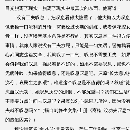
目光脱离了现实，脱离了现实中最真实的东西。
他写道：
“没有工夫叹息”，把叹息看得太隆重了，他大概以为叹
像要操一口流利的外语，需要经过长期的训练，或者像花腔
音一样，没有嗓音基本条件是不行的。其实叹息是一件很方
事情，就像人家说没有工夫放屁，只能是一句笑话，譬如我
心武同志这篇文章，我就叹了一口气。叹息不需要工夫，如
会值得我们叹息，强忍着是不好的，如果不需要叹息，那也
无病呻吟，如果值得叹息，还是叹息叹息吧。屈原“长太息以
涕兮，哀民生之多艰”，难道这个叹息是不值得的吗？秋瑾“
流血叹无功”，她叹息历史的遗恨，不够沉重吗？我们在生活
不需要分点时间去叹息吗？果真如刘心武同志所说，因为没
夫就不叹息吗？”（摘自刘静生文集·上册《商榷“没功夫叹息”
的虚假因素》）
评论用笔名“
余 杰
”
公开
发表后，
产生广泛
影响，
北京一位