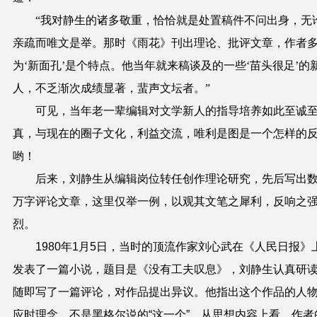
“我对静生的诸多敬重，恰恰就是处置稿件不问出身，无
亲疏而唯文是举。那时《雨花》刊出理论、批评文章，作者
为‘新面孔’是个特点。他当年就来稿谈及的一些‘苗头很足’的
人，不乏渐次成绩显著，蜚声文坛者。”
可见，当年老一辈编辑对文学新人的指导培养如此至诚
真，与现在的圈子文化，利益交流，唯利是图是一个怎样的
哟！
后来，刘静生从编辑岗位转任创作理论研究，先后
写出
万字评论
文章
，
这里仅举一例，以观其文笔之犀利，反响之
烈。
1980年1月5日，当时的顶流作家
刘心武在《人民日报》
发表了
一篇小说，题目是
《没有工夫叹息》，
刘静生认真研
随即写了一篇评论，
对
作品
提出
异议
。
他指出
这个作品的人
应时理念，不是黑格尔说的“这一个”。
从思想内容上看，作者