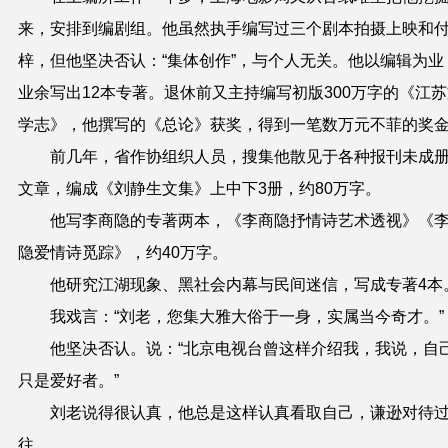
来，安排到编剧组。他虽然执手编写过三个剧本拍摄上映和
梓，但他坚决否认：“集体创作”，与个人无关。他以编辑为业
业余写出12本专著。退休前又主持编写初版300万字的《江
学志》，他撰写的《总论》获奖，得到一笔数万元不菲的奖
前几年，省作协组织人员，搜集他散见于各种报刊未成
文章，编成《刘静生文集》上中下3册，约80万字。
他写李商隐的专著两本，《李商隐抒情诗艺术透视》《
隐爱情诗觅踪》，约40万字。
他研究江湖现象、黑社会内幕与民间迷信，写成专著4本
我戏言：“刘老，您集大雅大俗于一身，实属当今奇才。”
他坚决否认。说：“北京电视台曾这样介绍我，我说，自
只是爱好者。”
刘老说得很认真，他总是这样认真看取自己，谦逊对待
往。