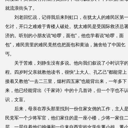
就流浪街头了。
刘老回忆说，记得我后来到虹口，在犹太人的难民区第
乞讨，开口之难难于青楼人破处。犹太难民是受国际救济总
济的。听别的小朋友说“哈啰，面包”，他也学着说“哈啰，面
包”，难民营里的难民竟然也把面包和黄油，施舍给了中国乞
丐。
关于苦难，刘静生没有多说。他向我们叙说了小时识字
程。
四岁时父亲就教
他
读书，
很快
“上大人、孔乙己”
都能
背
上
接着又教
他
“一去二三里，烟村四五家”也能背出来
，
一年多下
来，
他
已
经
能背出《千家诗》中的十几首诗
，
但一个字也不
识，文盲。
后来，
母亲
在荐头那里
找到一份住家
女佣
的工作
，
主人
民党
军一个少将军
官
，
他们家住的是一座小楼，少将一家住
层，一层住着他们娘俩和一位来自西安的女学生董小姐
。
董