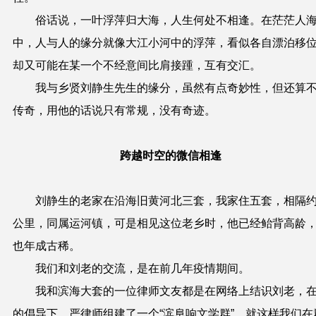
俗话说，一叶浮萍归大海，人生何处不相
逢
。在茫茫人
中，人与人的缘分就像大江小河中的浮萍，看似各自漂泊移
却又可能在某一个不经意间比肩接踵，互有交汇。
我与乡贤刘静生先生的缘分，虽然有点奇妙性，但还算
传奇，用他的话说只有常规，没有奇迹。
跨
越时空
的
微信
相逢
刘静生的老家在沿海旧黄河北三套，我家住五套，相隔约
公里，同属运河镇，可是相见这位老乡时，他已经鲐背高龄
也年成古稀。
我
们和刘老
的
交流
，是在
前几年疫情期间。
我和滨海大套的一位律师文友都是在网络上结识刘老，
的倡导下，严律师组建了一个“滨阜响文学群”，就这样我们在