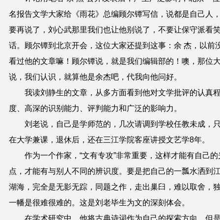
名报告文学大家给
《
雨花》总编
顾尔镡
写信
，说都是自己人
要再说了，刘心武那里我们也让他别说了，不要让保守派看
话。顾尔镡到北京开会，
这位大家
还提到这事：余 杰，以前
看过他的文章嘛！顾尔镡说，就是我们编辑部的！噢，
那位
说，我们认识，就算他是余杰吧，代我向他问好。
我读刘静生的文章，从多方面看到他对文学批评的认真
度、高深的识别能力、评判能力和广泛的影响力。
刘老说，自己是学师范的，几次请调到学校任教
未
成，
在大学兼课，退休后，还在三江学院客座讲授文艺学8年。
作
为
一个作家，
“
文有专攻
”
非常重要，这样才
能
有自己的
点，才
能
有与别人不同的辨识度
。
要是把自己的一瓢水洒到
湖海，完全是无影无踪，同题之作，走出巢臼
，
难以取舍
，
一幡
是
很难很难
的。这是刘老毕生为文的深刻体会。
在学术研究中，他将古典诗词作为自己的探索方向，但