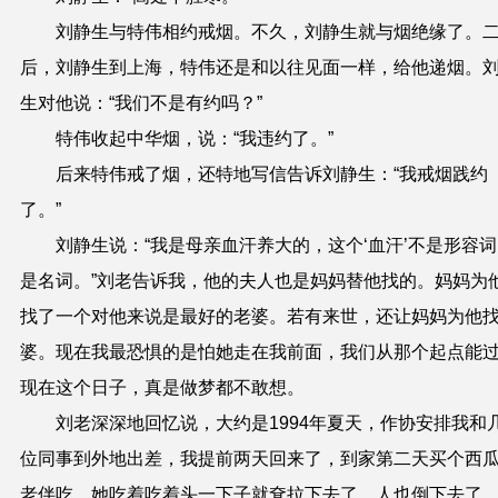
刘静生与特伟相约戒烟。不久，刘静生就与烟绝缘了。
后，刘静生到上海，特伟还是和以往见面一样，给他递烟。
生对他说：“我们不是有约吗？”
特伟收起中华烟，说：“我违约了。”
后来特伟戒了烟，还特地写信告诉刘静生：“我戒烟践约
了。”
刘静生说：“我是母亲血汗养大的，这个‘血汗’不是形容
是名词。”刘老告诉我，他的夫人也是妈妈替他找的。妈妈为
找了一个对他来说是最好的老婆。若有来世，还让妈妈为他
婆。
现在我
最
恐
惧的是怕她
走
在我前面
，
我们
从
那个起点能
现在这个
日子，
真是做梦都不敢想
。
刘老深深地回忆说，大约是1994年夏天，作协安排我和
位同事到外地出差，我提前两天回来了，到家
第二天买个西
老伴
吃，
她吃着
吃
着头
一下
子
就
耷拉
下
去
了，
人也倒下去了