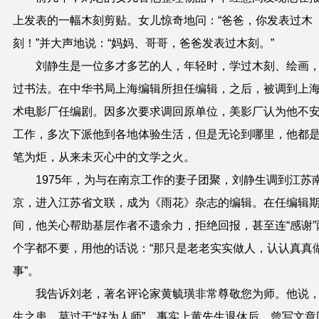
上发表的一幅木刻剪贴。女儿惊奇地问：“爸爸，你发表过木
刻！”并大声地说：“妈妈、哥哥，爸爸发表过木刻。”
刘静生
是一位多才多艺的人，年轻时，学过木刻、绘画
过书法。
在中华书局上海编辑所担任编辑
，
之后，被调
到
上
术电影厂
任编剧
。因
多次要求调回原单位
，美影厂
认为他不
工作，多次
下派
他
到各地体验生活
，
但是无论到哪里，他都
笔为炬，从来未灭心中的文学之火。
1975年，
为与在南京工作的妻子团聚，
刘静生
调
到江苏
京，进入江苏省
文联
，成为《雨花》杂志的编辑。
在任编辑
间，他关心帮助基层作者不遗余力，拒绝回报，甚至连“感谢”
个字都不要，用他的话说
：
“那只是
老老实实做人，认认真真
事
”。
我告诉刘老，著名评论家
黄毓璜
非常尊敬您为师。他说
生之患，莫过于“好为人师”。事实上
黄
先生退休后，曾写文章