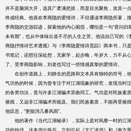
并不是脑洞大开，选其广袤满把抓，而是目光聚焦，攻其一
终成
经
典。他喜欢李商隐的爱情诗，不但
通读李商隐
所著，
李商隐的交游踪迹，探索他的内心困惑，
哪
怕是
一句“君问归
未有期”，
也从中体味出
道不尽的人生之苦。
他说自己写的
《
商隐抒情诗艺术透视》与《李商隐爱情诗觅踪》
两本书，只
书笔记，还想往深处想，无家学，起步晚，年岁大，力不从
了。
受李商隐影响，刘
老也写过一些
情感
真
挚的
爱情
诗。
在
创作道路上
，
刘静
生的思路和文本具有独特的符号，
气功热的时候，因为曾专注于对江湖现象的研究，发现当时
的各类功法，竟与许多江湖骗术异曲同
工
。气功
是对民族素
摧残，又远非江湖骗术所能及。我们民族素质，不能再受摧
他叹息，“更能消几番风雨”。
他的著作《当代江湖秘录》，实际上是对风靡一时的江
功的
挞伐
。这本书出版后，立刻引起《文汇读书》和《南方