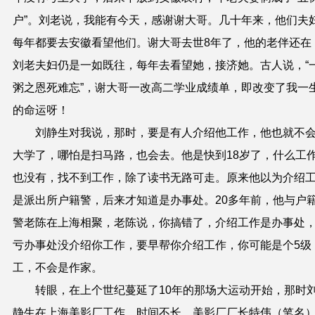
户”。刘老说，我能有今天，
感谢
谢
大哥。几十年来，他们夫
每年都要去安徽看望他们。谢大哥去世8年了，他的老伴还在
刘老夫妇仍是一如既往，每年去看望她，接济她。古人说，“
粥之恩死难忘”，谢大哥一改高二学业成绩单，即改变了我一
的命运呀！
刘静生对我说，那时，要是有人
介绍
他
工作，
他
也就不
大学了，
哪
怕是
扫马路，
也会去。他是
快
到
18岁了，什么工
也没有，
找不到
工作，除了读书无路可走
。
原来他以为介绍
是派出所户籍警
，
后来才知道是办事处。20多
年
前，他与
户
警
老陈在
上海相聚，
老陈
说
，
你搞错了，介绍工作
是
办事处
亏
办事处
没介绍你工作，
要
早
帮
你
介绍工作，
你可能
是个5级
工，
不会是
作家。
转眼，在上个世纪蔓延了10年的那场大运动开始，那时
静生在上海美影厂工作。时间不长，美影厂厂长特伟（笔名