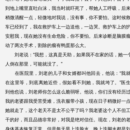
到地
上嘴里直吐白沫
，我当时就
吓
死了，帮
她
人工呼吸，后
稍微
清醒
一点，
轻微地对
我
说
，没有事
，
你不要怕
。
这时候
车
已经到了
，
我在救护车上一边送他
，
一边哭
。
救护车上的
安慰我
，
现在
她
没
有
生命危险，你不要怕
。
后来
诊断是
脑
膜
动了两次手术，割除的
瘤
有鸭蛋
那么大
。
刘老说：“我想，这真是
天助，如果我不在家的话，
她
一
人倒在那
里
，
可能就没了。”
在医院里，刘老的
儿子
和
女婿都叫
他
回去，
他
说
：“
我
在这里等
，到底
离她近些
，假如看不到
她，我
就垮了
。”
医
到他也说
，
刘
老师你怎么这么脆弱
呀
。
他
说
，
你
们
没有经历
我
的
老婆跟我受苦受难，洗衣服带小孩，
现在
日子稍微好一
她
就走了，这个老天不是太不公平了吗？我老婆这个人
不但
干的好，而且品德
非常好，对我是绝对信任
。
现在，刘老的
身体基本恢复正常，但是每天早上洗脸水，晚上
洗脚水
都是