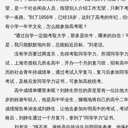
望，
是一个
社会闲杂人
员
，指望
别人
介绍工作无望，只剩下
学一
条路。
”
到了19
5
6
年，
已经19岁，达
到了高考的年纪
，
但
有小学一年半文化
，
怎么能参加高考呢？
“
通过自学一定
能
考取大学，那
多
是吹牛，
哪来的自信
！
是，
我只能
默默
地
向前，总能
贴近目标
。”
刘老说。
没有学历要过两道关，先
得
考
取
同等学力。所谓同
等
学
试
，
上海
市
授权几
所
名高中，开办一个月的复习班，招有高
历
的
社
会青年
持成绩单，
通
过考试入学
复习
，
复习
后参加
同
考试，及格
后
发同等学力证书，可
参加
高校
统
考。
高
中
成绩单
哪里来呢？刘静生所住的
弄堂里
有
一位
比
他
岁
的姓谢年轻人
，
他是高中毕业生，慷慨地
将自己的
高中二
成绩报告单涂改成刘静生，让他去参加向明
高
中的考试，
考
格
后，
刘静生通过一个月复习，拿到了
“同等学
力
”证书
。
刘老说：“很不幸
，
谢姓高中毕业生与我同年
参
考，他落