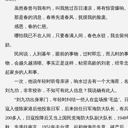
虽然春曾与我有约，叫我熬过百日凄凉，将有惊雷爆响
那是春的消息，春将先遣春风，抚摸我的脸庞。
感恩，春的仁慈。
哪怕我已不在人间，只要春满人间，春色永驻，我去留
妨。
民间说，人到暮年，眼前的事
物
，过时即忘，而儿时的
物，会
越
久
越
清晣。
事实正是这样，鲐背高龄的刘老，经常
起家乡的人和事。
一次，他说年轻时听母亲讲，响水过去有一个大海匪，
刘九功，非常狡诈，不知可有此人信息？我说确有此人。
“刘九功出身寒门，年轻时纠结一些人在盐场推‘毛盐’。
寇入侵陈家港后他投靠日军，后来担任日军海防大队长，有
200多人，日寇投降后又当上国民党海防大队副大队长，1948
秋，先逃往南京，1951年去台湾。起初做海盐生意，破产后