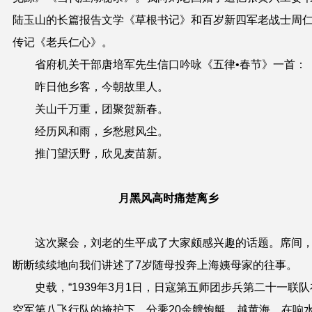
陆玉山的长篇报告文学《草根书记》和百岁新四军老战士周
传记《老兵仁心》。
省府机关干部唐培军先生信口吟咏《五律•春节》一首：
昨日他乡客，今朝故里人。
关山千万重，团聚贺新春。
经历风和雨，乡愁慰风尘。
推门望沃野，欣见麦苗新。
月黑风高时痛楚离乡
这次聚会，刘老的生平成了大家颇感兴趣的话题。席间
断断续续地向我们讲述了7岁随母投奔上海姨母家的往事。
史载，“1939年3月1日，日寇第五师团步兵第二十一联队
空军第八飞行队的掩护下，分乘20余艘炮艇，越黄海，在响