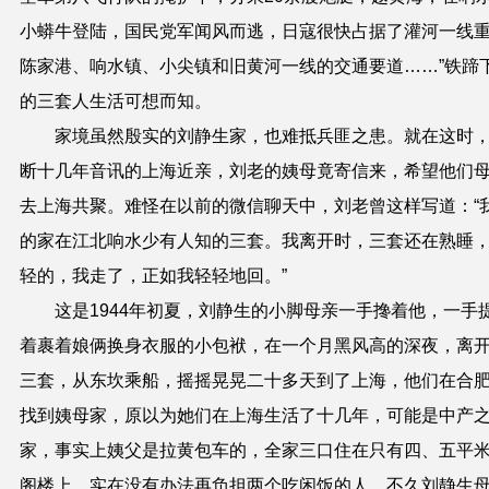
小蟒牛登陆，国民党军闻风而逃，日寇很快占据了灌河一线
陈家港、响水镇、小尖镇和旧黄河一线的交通要道……
”
铁蹄
的三套人生活可想而知。
家境虽然殷实的刘静生家，也难抵兵匪之患。就在这时
断十几年音讯的上海近亲，刘老的姨母竟寄信来，希望他们
去上海共聚。难怪在以前的微信聊天中，刘老曾这样写道：“
的家在江北响水少有人知的三套。我离开时，三套还在熟睡
轻的，我走了，正如我轻轻地回。”
这是1944年初夏，刘静生的小脚母亲一手搀着他，一手
着裹着娘俩换身衣服的小包袱，在一个月黑风高的深夜，离
三套，从东坎乘船，摇摇晃晃二十多天到了上海，他们在合
找到姨母家，原以为她们在上海生活了十几年，可能是中产
家，事实上姨父是拉黄包车的，全家三口住在只有四、五平
阁楼上，实在没有办法再负担两个吃闲饭的人，不久刘静生