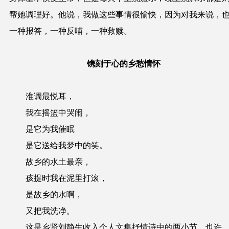
帮她调理好。他
说
，
我做这
些
事情很愉快，因为对我
来
说
，
一种报答，
一种反哺，
一种
救赎。
镌刻于心的乡愁
情怀
淮调最悦耳，
我在摇篮中哭闹，
是它为我催眠
是它送给我梦中的笑。
故乡的水土最亲，
孩提时我在泥里打滚，
是故乡的水啊，
又把我洗净。
这是乡贤刘静生收入个人文集抒情诗中的两
小节
。
也许