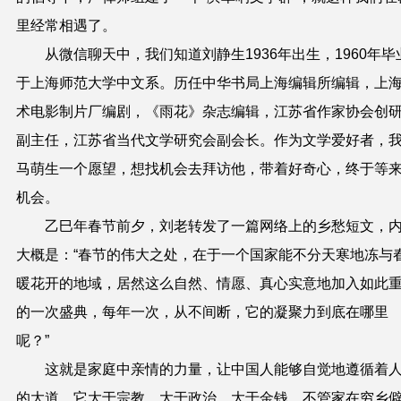
里经常相遇了。
从微信聊天中，我们
知道
刘静生1
93
6
年出生，1960年毕
于
上海师范大学
中文系。历任中华书局上海编辑所编辑，上
术电影
制片
厂编
剧
，《雨花》
杂志
编辑，江苏省作家协会创
副主任
，
江苏省当代文学研究会副会长。
作为文学爱好者，
马萌生
一个愿望，想找机会去拜访
他
，
带着好奇心，终于等
机会
。
乙巳年春节前夕，刘老转发了一篇网络上的乡愁短文，
大概是：“春节的伟大之处，在于一个国家能不分天寒地冻与
暖花开的地域，居然这么自然、情愿、真心实意地加入如此
的一次盛典，每年一次，从不间断，它的凝聚力到底在哪里
呢？
”
这就是家庭中亲情的力量，让中国人能够自觉地遵循着
的大道，它大于宗教，大于政治，大于金钱，不管家在穷乡