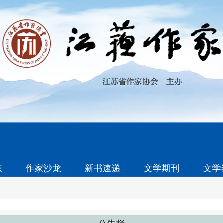
态
作家沙龙
新书速递
文学期刊
文学