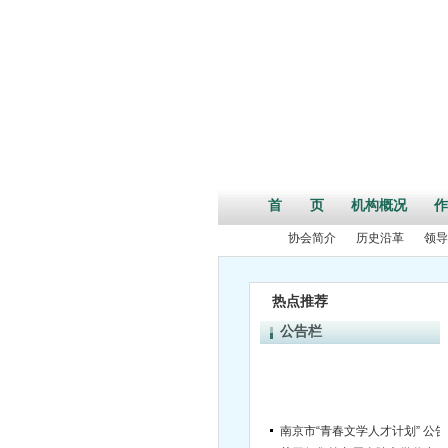
首 页
机构概况
作
协会简介
历史沿革
领导
热点推荐
公告栏
南京市“青春文学人才计划” 公告
关于征集第九届金陵文学奖参评作品的通知