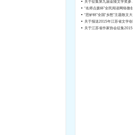
“名师点拨杯”
“思鲈杯”全国“乡愁”主题散
关于报送2015年江苏省文学创作专业 高（中）级
关于江苏省作家协会征集2015年定点深入
《风吹雨成花》（文学作品集）征稿启事