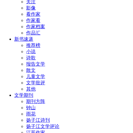
关注
影像
看作家
作家看
作家档案
作品汇
新书速递
推荐榜
小说
诗歌
报告文学
散文
儿童文学
文学批评
其他
文学期刊
期刊方阵
钟山
雨花
扬子江诗刊
扬子江文学评论
江苏作家