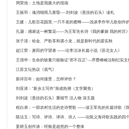
周荣池：土地是我最大的现场
王振羽：魂消细雨几黄昏----刘剑波《悬挂的石头》读札
业技术资格评审材料的通知
员发展工作的通知
王建：儿歌百花园里,一只不老的蜜蜂——浅谈李作华儿歌创作
张子清：哈金、严歌苓和裘小龙，就是新时代的梁实秋
赵江荣：麦田的守望者 ——论李洁冰长篇小说《苏北女人》
王强华：生命的较量只能验证“邪不压正”---序曹峰峻法制纪实
江苏文坛热议《底气》
新诗百年：如何接受，怎样评价？
刘亚涛：“新乡土写作”渐成热潮（文学聚焦）
刘剑波《悬挂的石头》重细节 活人物 深主题
陈法玉：写诗、评诗、译诗、诗人 ——论陈义海诗歌实践的四
姜耕玉创作谈：经验是超然的一个整体