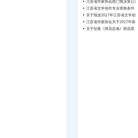
江苏省作家协会部门预决算公开
江苏省文学创作专业资格条件
关于报送2017年江苏省文学创作专业高（中）级专
江苏省作家协会关于2017年新会
关于征集《雨花忠魂》雨花英烈系列纪实文学丛书作者的通知
江苏省第六届紫金山文学奖评奖公告