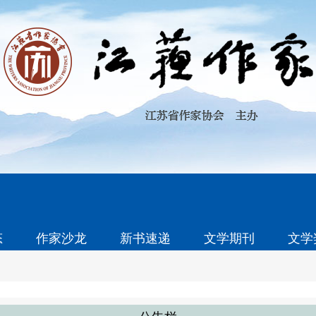
态
作家沙龙
新书速递
文学期刊
文学