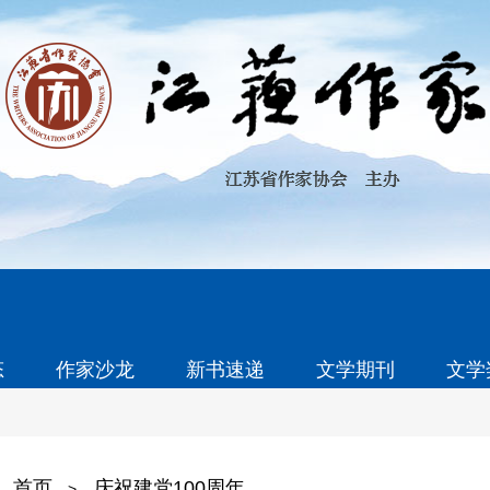
态
作家沙龙
新书速递
文学期刊
文学
首页
庆祝建党100周年
>