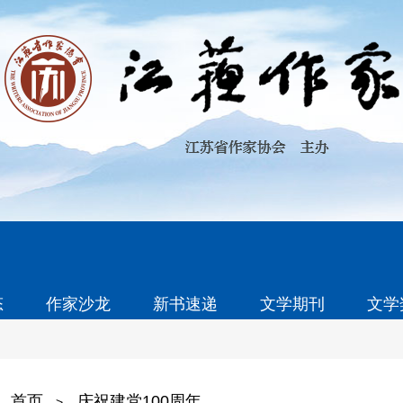
态
作家沙龙
新书速递
文学期刊
文学
首页
庆祝建党100周年
>