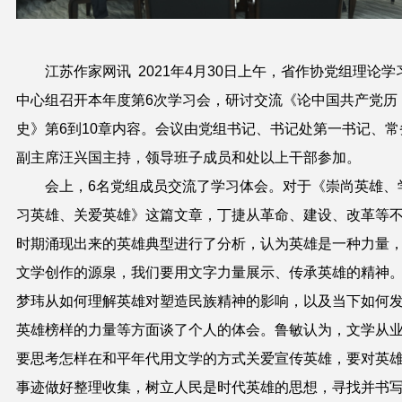
江苏作家网讯
2021
年
4
月
30
日上午，省作协党组理论学
中心组召开本年度第
6
次学习会，研讨交流《论中国共产党历
史》第
6
到
10
章内容。会议由党组书记、书记处第一书记、常
副主席汪兴国主持，领导班子成员和处以上干部参加。
会上，
6
名党组成员交流了学习体会。对于《崇尚英雄、
习英雄、关爱英雄》这篇文章，丁捷从革命、建设、改革等
时期涌现出来的英雄典型进行了分析，认为英雄是一种力量
文学创作的源泉，我们要用文字力量展示、传承英雄的精神
梦玮从如何理解英雄对塑造民族精神的影响，以及当下如何
英雄榜样的力量等方面谈了个人的体会。鲁敏认为，文学从
要思考怎样在和平年代用文学的方式关爱宣传英雄，要对英
事迹做好整理收集，树立人民是时代英雄的思想，寻找并书