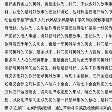
当代各行各业的英雄。黄德志认为，我们并不缺少好的故事
材，缺乏的是对好故事的挖掘和讲述，他对到连云港开展的“
动创造幸福”产业工人时代风貌采风活动中学习到的劳模事迹
有感触。他认为，文学创作者要深度挖掘身边和基层一线优
产党员的感人事迹，讲好新时代的劳模故事。王朔认为，中
族有着五千年的文明史，也是一部英雄辈出的历史，我们是
崇尚英雄的民族。建国以来，我们党对英雄的大力宣传，塑
很多深入人心的经典形象，但是也要注意防止无限拔高英雄
渎影射英雄等问题的发生。特别是新时代，文学工作者有责
有义务用好的作品记录英雄故事，展现中国精神。汪兴国通
述遵义会议之后从党的六届六中全会、六届七中全会到党的
胜利召开这段历史，说明毛泽东思想的形成并确立为党的指
想，以及毛泽东同志成为党的第一代领导集体的核心，是我
吸取“左倾”、右倾错误教训、通过革命斗争实践检验而得来的