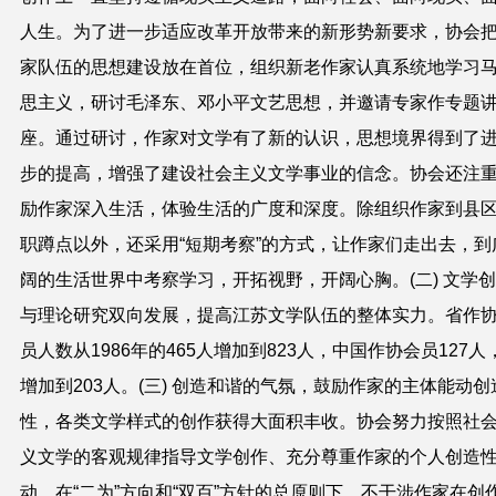
人生。为了进一步适应改革开放带来的新形势新要求，协会
家队伍的思想建设放在首位，组织新老作家认真系统地学习
思主义，研讨毛泽东、邓小平文艺思想，并邀请专家作专题
座。通过研讨，作家对文学有了新的认识，思想境界得到了
步的提高，增强了建设社会主义文学事业的信念。协会还注
励作家深入生活，体验生活的广度和深度。除组织作家到县
职蹲点以外，还采用“短期考察”的方式，让作家们走出去，到
阔的生活世界中考察学习，开拓视野，开阔心胸。(二) 文学
与理论研究双向发展，提高江苏文学队伍的整体实力。省作
员人数从1986年的465人增加到823人，中国作协会员127人
增加到203人。(三) 创造和谐的气氛，鼓励作家的主体能动创
性，各类文学样式的创作获得大面积丰收。协会努力按照社
义文学的客观规律指导文学创作、充分尊重作家的个人创造
动。在“二为”方向和“双百”方针的总原则下，不干涉作家在创