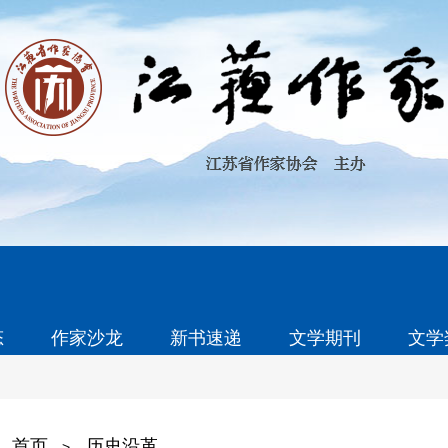
态
作家沙龙
新书速递
文学期刊
文学
首页
历史沿革
>