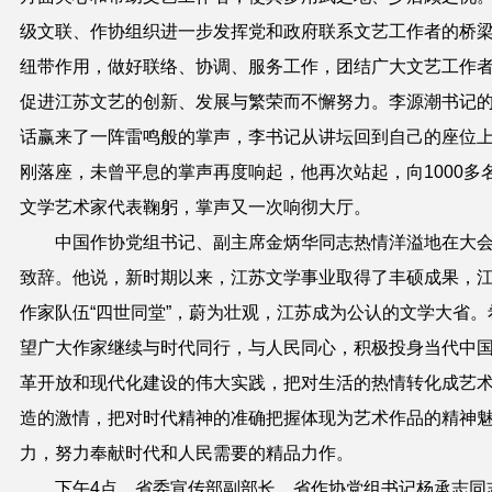
级文联、作协组织进一步发挥党和政府联系文艺工作者的桥
纽带作用，做好联络、协调、服务工作，团结广大文艺工作
促进江苏文艺的创新、发展与繁荣而不懈努力。李源潮书记
话赢来了一阵雷鸣般的掌声，李书记从讲坛回到自己的座位
刚落座，未曾平息的掌声再度响起，他再次站起，向1000多
文学艺术家代表鞠躬，掌声又一次响彻大厅。
中国作协党组书记、副主席金炳华同志热情洋溢地在大
致辞。他说，新时期以来，江苏文学事业取得了丰硕成果，
作家队伍“四世同堂”，蔚为壮观，江苏成为公认的文学大省。
望广大作家继续与时代同行，与人民同心，积极投身当代中
革开放和现代化建设的伟大实践，把对生活的热情转化成艺
造的激情，把对时代精神的准确把握体现为艺术作品的精神
力，努力奉献时代和人民需要的精品力作。
下午4点，省委宣传部副部长、省作协党组书记杨承志同