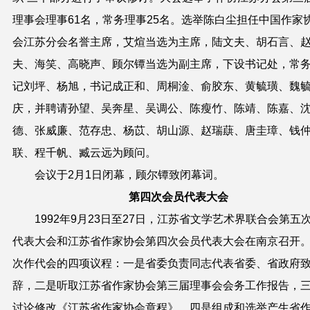
理事会理事61名，常务理事25名。选举陈白尘担任中国作家
会江苏分会名誉主席，艾煊当选为主席，陆文夫、胡石言、
夫、海笑、高晓声、顾尔镡当选为副主席，下设书记处，常
记刘坪、杨旭，书记成正和、周桐淦、俞胶东、黄毓璜、魏
庆，并聘请孙望、吴奔星、吴调公、陈瘦竹、陈靖、陈嘉、
德、张威廉、范存忠、杨苡、胡山源、赵瑞蕻、唐圭璋、钱
联、程千帆、臧云远为顾问。
会议于2月1日闭幕，顾尔镡致闭幕词。
第四次会员代表大会
1992年9月23日至27日，江苏省文学艺术界联合会第五
代表大会和江苏省作家协会第四次会员代表大会在南京召开
次作代会的四项议程：一是省委负责同志代表省委、省政府
辞，二是听取江苏省作家协会第三届理事会会务工作报告，
讨论修改《江苏省作家协会章程》，四是组成和选举产生省