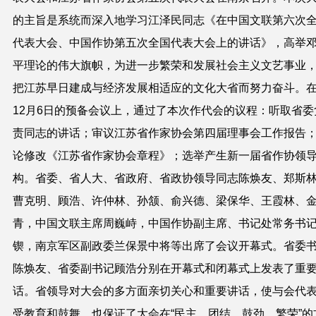
的主旨是系统而深入地学习江泽民同志《在中国文联第六次
代表大会、中国作协第五次全国代表大会上的讲话》，高举
平理论的伟大旗帜，为进一步繁荣和发展社会主义文艺事业
把江苏早日建成与经济发展相适应的文化大省而努力奋斗。
12月6日的预备会议上，通过了本次作代会的议程：听取省委
责同志的讲话；审议江苏省作家协会第四届理事会工作报告
论修改《江苏省作家协会章程》；选举产生新一届省作协领
构。省委、省人大、省政府、省政协领导同志陈焕友、郑斯
曹克明、顾浩、许仲林、孙颔、俞兴德、梁保华、王霞林、
青，中国文联主席周巍峙，中国作协副主席、书记处常务书
锲，南京军区副政委兰保景中将等出席了会议开幕式。省委
陈焕友、省委副书记顾浩分别在开幕式和闭幕式上发表了重
话。省领导对大会的多方面亲切关心和重要讲话，使与会代
受教育和鼓舞，也保证了大会在“民主、团结、鼓劲、繁荣”的