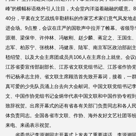
峰”的横幅标语格外引人注目，大会堂内洋溢着融融的暖意。
40分，平素在文艺战线辛勤耕耘的作家艺术家们意气风发地
进会场。9点整，会议在庄严的国歌声中拉开了帷幕。省领导
源潮、梁保华、许仲林、冯敏刚、赵少麟、蒋定之、王国生
志军、柏苏宁、张桃林、冯健亲、陆军、南京军区政治部副
嵇绍莹、以及大会主席团成员共106人在主席台上就坐。会议
江苏省委宣传部副部长、江苏省文联党组书记、江苏省作协
书记杨承志主持。省文联主席顾浩首先致开幕词，接着，一
真可爱的少先队员涌上台去向大会献词。中国文联党组书记
文、中国作协党组书记金炳华代表中国文联和中国作协专程
致辞祝贺。出席开幕式的还有省各有关部门负责同志和各人
体负责同志。全国各省市文联、作协、海外友好文艺社团等
来电、来函表示祝贺。
省委书记李源潮同志开幕式上发表了重要讲话。李源潮