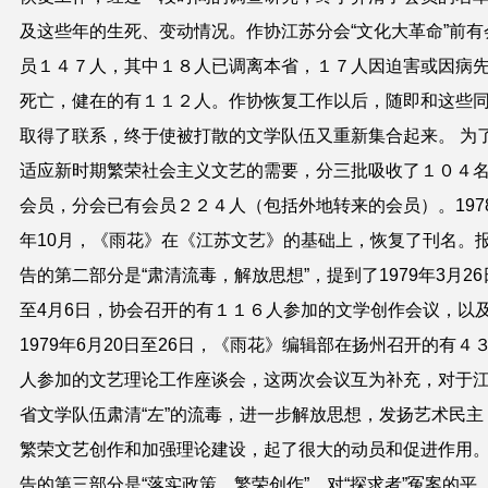
及这些年的生死、变动情况。作协江苏分会“文化大革命”前有
员１４７人，其中１８人已调离本省，１７人因迫害或因病
死亡，健在的有１１２人。作协恢复工作以后，随即和这些
取得了联系，终于使被打散的文学队伍又重新集合起来。 为
适应新时期繁荣社会主义文艺的需要，分三批吸收了１０４
会员，分会已有会员２２４人（包括外地转来的会员）。197
年10月，《雨花》在《江苏文艺》的基础上，恢复了刊名。
告的第二部分是“肃清流毒，解放思想”，提到了1979年3月26
至4月6日，协会召开的有１１６人参加的文学创作会议，以
1979年6月20日至26日，《雨花》编辑部在扬州召开的有４
人参加的文艺理论工作座谈会，这两次会议互为补充，对于
省文学队伍肃清“左”的流毒，进一步解放思想，发扬艺术民主
繁荣文艺创作和加强理论建设，起了很大的动员和促进作用
告的第三部分是“落实政策，繁荣创作”，对“探求者”冤案的平