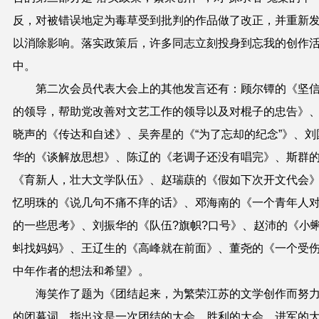
反，对被错误地定为毒草受到批判的作品做了改正，并重新
以消除影响。落实政策后，许多同志立刻投身到忘我的创作
中。
第二次会员代表大会上的其他发言还有：顾尔镡的《坚
的领导，帮助党改善对文艺工作的领导以及对棍子的忠告》
晓声的《传达和自述》、吴奔星的《“为了忘却的纪念”》、刘
华的《谈解放思想》、陈辽的《老调子还没有唱完》、斯群
《育新人，壮大文学队伍》、赵瑞蕻的《假如下次开文代会
忆明珠的《说几句不痛不痒的话》、邓海南的《一个青年人
的一些思考》、刘振华的《队伍?旗帜?口号》、赵沛的《小
蚪找妈妈》、王辽生的《高峰就在前面》、董尧的《一个受
中年作者的想法和希望》。
海笑作了题为《团结起来，为繁荣江苏的文学创作而努
的闭幕词。指出这是一次团结的大会，胜利的大会，进军的