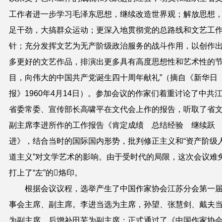
工作者进一步学习毛泽东思想，继续改造世界观；解放思想
足干劲，大搞群众运动；更深入地贯彻党的总路线和文艺工
针；充分发挥文艺为无产阶级政治服务的战斗作用，以创作
多更好的文艺作品，排演出更多具有高度思想性和艺术性的
目，向伟大的中国共产党诞生四十周年献礼”（摘自《新华日
报》1960年4月14日）。参加会议的作家们着重讨论了中共
省委常委、宣传部长高啸平在文代会上作的报告，听取了省
副主席李进所作的工作报告《肯定成绩 总结经验 继续跃
进》，结合当时的国际国内形势，批判修正主义和“资产阶级
道主义”对文学艺术的影响。由于受时代的局限，这次会议难
打上了“左”的烙印。
根据会议议程，选举产生了中国作家协会江苏分会第一
事会主席、副主席。李进当选为主席，孙望、张慧剑、戴夫
为副主席，后增补田芜为副主席；正式通过了《中国作家协