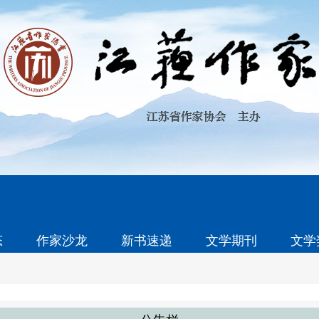
态
作家沙龙
新书速递
文学期刊
文学