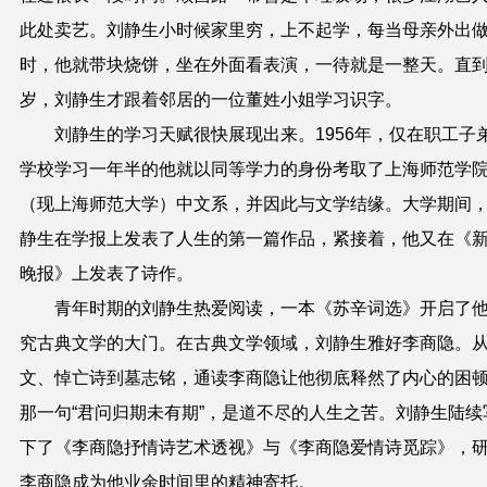
此处卖艺。刘静生小时候家里穷，上不起学，每当母亲外出
时，他就带块烧饼，坐在外面看表演，一待就是一整天。直
岁，刘静生才跟着邻居的一位董姓小姐学习识字。
刘静生的学习天赋很快展现出来。1956年，仅在职工子
学校学习一年半的他就以同等学力的身份考取了上海师范学
（现上海师范大学）中文系，并因此与文学结缘。大学期间
静生在学报上发表了人生的第一篇作品，紧接着，他又在《
晚报》上发表了诗作。
青年时期的刘静生热爱阅读，一本《苏辛词选》开启了
究古典文学的大门。在古典文学领域，刘静生雅好李商隐。
文、悼亡诗到墓志铭，通读李商隐让他彻底释然了内心的困
那一句“君问归期未有期”，是道不尽的人生之苦。刘静生陆续
下了《李商隐抒情诗艺术透视》与《李商隐爱情诗觅踪》，
李商隐成为他业余时间里的精神寄托。