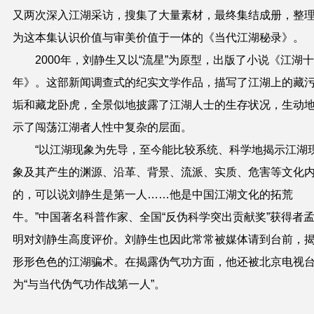
又两次深入江湖采访，搜集了大量素材，最终集结成册，整
为这本集认识价值与审美价值于一体的《当代江湖秘录》。
2000年，刘静生又以“流星”为原型，出版了小说《江湖
年》。这部新闻调查式的纪实文学作品，描写了江湖上的藏
垢和藏龙卧虎，全景似地披露了江湖人士的生存状况，生动
示了闯荡江湖者人性中复杂的层面。
“以江湖现象为先导，至今能比较系统、科学地揭示江湖
象及其产生的渊源、沿革、背景、流派、实质、危害等文化
的，可以说刘静生是第一人……他是中国江湖文化的拓荒
牛。”中国著名科普作家、全国“反伪科学突出贡献奖”获得者
明对刘静生高度评价。刘静生也因此常常被媒体请到台前，
形形色色的江湖骗术。在揭露伪气功方面，他还被北京电视
为“与当代伪气功作战第一人”。