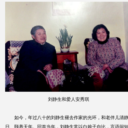
刘静生和爱人安秀琪
如今，年过八十的刘静生褪去作家的光环，和老伴儿清
日、颐养天年。回首当年，刘静生常以白娘子自比，言语间