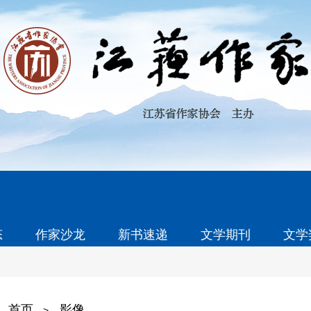
态
作家沙龙
新书速递
文学期刊
文学
首页
影像
>