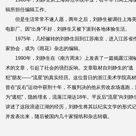
辑所担任编辑工作。
但是生活常常不遂人愿，两年之后，刘静生被调往上海
电影厂。因“出身”不好，刘静生又被下派到各地体验生活。
1975年，几经辗转的刘静生回到江苏南京，进入江苏省
家协会，成为《雨花》杂志的编辑。
1990年，刘静生在《南方周末》上发表了一篇揭露江湖
术的文章，引起了社会的强烈反响。文章取材自刘静生的“逃
犯”朋友——“流星”的真实经历。这位昔日的浙江美术学院高
曾在“反右”运动中获刑十年，不服判决的他从劳改农场逃跑，
为“逃犯”，隐姓埋名，流落江湖达18年。平反后“流星”向刘静
讲述了这段浪迹江湖的经历，刘静生将其以纪实文学的形式
并发表出来，随后被国内几十家报纸和杂志转载。