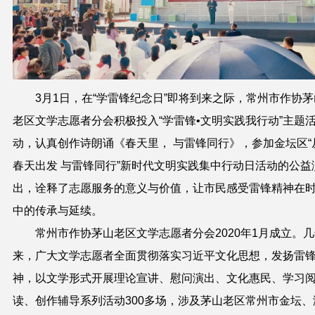
3月1日，在“学雷锋纪念日”即将到来之际，常州市作协茅
老区文学志愿者分会积极投入“学雷锋•文明实践我行动”主题
动，认真创作诗朗诵《春天里， 与雷锋同行》，参加金坛区“
春天出发 与雷锋同行”新时代文明实践集中行动日活动的公益
出，诠释了志愿服务的意义与价值，让市民感受雷锋精神在
中的传承与延续。
常州市作协茅山老区文学志愿者分会2020年1月成立。
来，
广大文学志愿者
全面贯彻落实习近平
文化
思想
，发扬雷
神，
以文学形式
开展理论
宣讲、慰问演出、文化惠民、学习
读、创作
辅导
系列活动300多场，
涉及茅山老区常州市金坛、