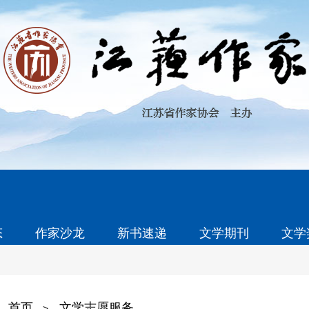
态
作家沙龙
新书速递
文学期刊
文学
首页
文学志愿服务
>