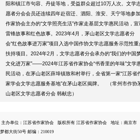
阳和镇江市句容、丹徒等地，受益群众超过10万人次。文学
愿者分会会员还连续四年赴宿迁、泗阳、淮安、天宁等地参
作家协会主办的“文学照亮生活”作家走基层文学惠民活动，宣
雷锋故事和红色故事。2023年4月，
茅山老区文学志愿者分
会“红色故事进万家”项目入选中国作协文学志愿服务示范性重
扶持项目。
2024年2月，
文学志愿者分会承办的
“我们的中国梦
文化进万家”
——
2024年江苏省作家协会“书香里的年味”文学
民活动，
在
茅山老区薛埠镇致和村
举行，全
省第一家
“江苏省
家学会
文学志愿服务基地
”
在
茅山老区
揭牌。
（常州市作协
山老区文学志愿者分会 韩献忠）
主办单位：江苏省作家协会
版权所有 江苏省作家协会
地址：南京市
梦都大街50号 邮编：210019