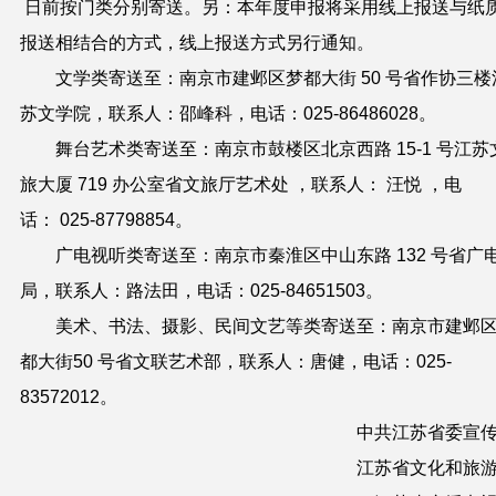
日前按门类分别寄送。另：本年度申报
将采用线上报送与纸
报送相结合的方式，线上报送方式另行通知。
文学类寄送至：南京市建邺区梦都大街
50
号省作协三楼
苏文学院，联系人：邵峰科，电话：
025-86486028
。
舞台艺术类寄送至：南京市鼓楼区北京西路
15-1
号江苏
旅大厦
719
办公室省文旅厅艺术处
，联系人：
汪
悦
，电
话：
025-87798854
。
广电视听类寄送至：南京市秦淮区中山东路
132
号
省广
局，联系人：路法田，电话：
025-84651503
。
美术、书法、摄影、民间文艺等类寄送至：南京市建邺
都大街
50
号省文联艺术部，联系人：唐健，电话：
025-
83572012
。
中共江苏省委宣
江苏省文化和旅