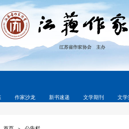
态
作家沙龙
新书速递
文学期刊
文学
首页
公告栏
>