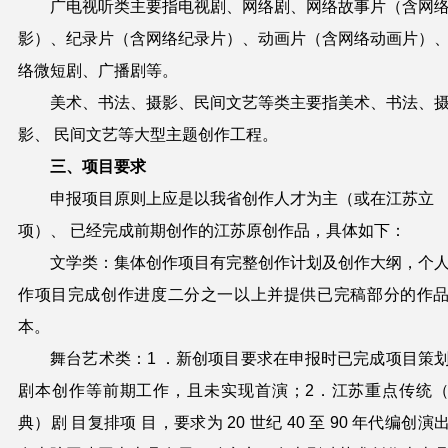
广电视听类主要指电视剧、网络剧、网络故事片（含网
影）、纪录片（含网络纪录片）、动画片（含网络动画片）
络微短剧、广播剧等。
美术、书法、摄影、民间文艺等类主要指美术、书法、
影、 民间文艺等大型主题创作工程。
三、项目要求
申报项目原则上应是以我省创作人才为主（或在江苏立
项）、
已经完成前期创作的江苏原创作品，具体如下：
文学类：集体创作项目有完整创作计划及创作大纲，个
作项目完成创作进度二分之一以上并提供已完稿部分的作
本。
舞台艺术类：
1
．新创项目要求在申报时已完成项目策
剧本创作等前期工作，且未实现首演；
2
．江苏重点传
统
典）
剧
目复排项
目，要求为
20
世纪
40
至
90
年代编创演