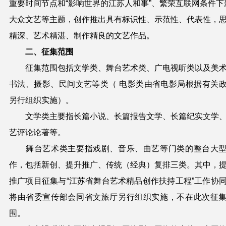
重要时间节点和“影响世界的江苏人和事”、繁荣互联
网条
件下
大众文艺等主题，创作推出具有标识性、示范性、代表
性，
精深、艺术精湛、制作精良的文艺作品。
二、征集范围
征集范围包括文学类、舞台艺术类、广电视
听类以及美
书法、摄影、民间文艺等类（
电影类由省电影局根据有关
另行组织实施）。
文学类主要指长篇小说、长篇报告文学、长篇纪实文学
艺评论论著等。
舞台艺术类主要指戏剧、音乐、曲艺等门类的整台大
作，包括新创、提升推广、传统（经典）复排三类。其中，
推广项目征集与“江苏省舞台艺术精品创作扶持工程”工作协
将由省委宣传部会同省文旅厅另行组织实施，不在此次
征
围。