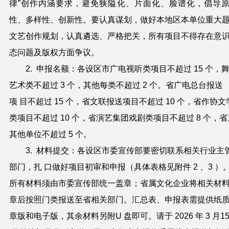
律”创作内涵要求，避免狭隘化、片面化、脸谱化，倡导
性、多样性、创新性。要认真谋划，做好本地区本单位重大
文艺创作规划，认真遴选、严格把关，所有项目不得存在
意
态问题及版权方面争议。
2.
申报名额：各设区市广电视听类项目不超过
15
个，
艺术类不超过
3
个，其他每类不超过
2
个。省广电总台报送
项
目不超过
15
个，省文联报送项目不超过
10
个，
省作协文
类项目不超过
10
个，省演艺集团戏剧类项目不超过
8
个，省
其他单位不超过
5
个。
3.
材料提交：各设区市委宣传部要密切联系相关行业主
部门，扎
口做好项目初审和申报（具体表格见附件
2
、
3
）
所
有材料须由市委宣传部统一盖章；省属文化企业将相关材
章后按照门类报送至省相关部门。汇总表、申报表需提供纸
章版和电子版，其余材料另附
U
盘即可。请于
2026
年
3
月
1