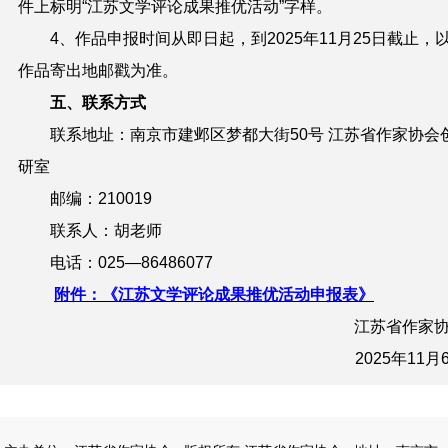
件上标明“
江苏文学评论成果推优活动
”字样。
4、作品申报时间从即日起，到202
5
年1
1
月
25
日截止，
作品寄出地邮戳为准。
五、联系方式
联系地址：南京市
建邺区
梦都大街50号 江苏省作家协会
研室
邮编：210019
联系人：
胡老师
电话：025—864860
77
附件：《江苏文学评论成果推优活动申报表》
江苏省作家
202
5
年
11
月