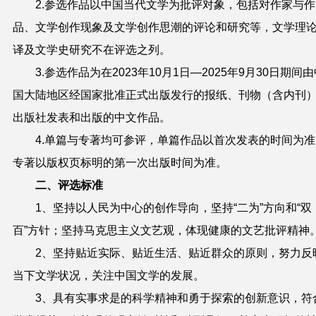
2.参
选
作品以中国当代文学为批评对象，包括对作家与作
品、文学创作现象及文学创作思潮的评论和研究等，文学理
译及文学史研究不在评
选
之列。
3.参
选
作品为在202
3
年10月1日—202
5
年9月30日期间由
国大陆地区经国家批准正式出版发行的报纸、刊物（含内刊
出版社发表和出版的中文作品。
4.
单篇与专著均可参评，单篇作品以首次发表的时间为准
专著以版权页标明的第一次出版时间为准。
二、评
选
标准
1、坚持以人民为中心的创作导向，坚持“二为”方向和“双
百”方针；坚持马克思主义文艺观，体现健康的文艺批评精神
2、坚持贴近实际、贴近生活、贴近群众的原则，努力反
当下文学状况，关注中国文学的发展
。
3、具有实事求是的科学精神和勇于探索的创新意识，符