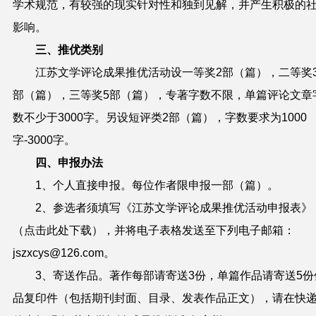
学术规范，有较强的现实针对性和独到见解，并产生积极的
影响。
三、
推优类别
江苏文学评论成果推优活动设一等奖2
部（篇）
，二等奖
部（篇）
，三等奖
5部（篇）
，
专著字数不限，单篇评论文章
数不少于3000字
。
另设短评类2部（篇），字数要求为1000
字-3000字。
四、
申报
办法
1、个人直接申报。每位作者限申报一部（篇）。
2、参
选
者须填写《江苏文学评论成果推优活动申报表》
（点击此处下载），
并
将电子
表格
发送至
下列
电子邮箱
：
jszxcys@126.com。
3、寄送作品。著作每部请寄送3份，单篇作品请寄送5份
品复印件（包括期刊封面、目录、发表作品正文）
，
请在快