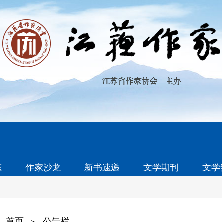
态
作家沙龙
新书速递
文学期刊
文学
首页
公告栏
>